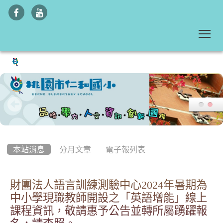
To
:::
本站消息
分月文章
電子報列表
財團法人語言訓練測驗中心2024年暑期為
中小學現職教師開設之「英語增能」線上
課程資訊，敬請惠予公告並轉所屬踴躍報