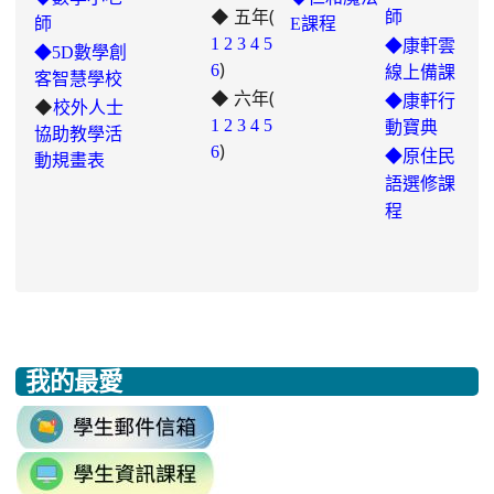
◆ 五年(
師
師
E課程
link
1
2
3
4
5
◆康軒雲
◆5D數學創
)
to
6
線上備課
客智慧學校
◆ 六年(
https://padlet.com/chungling29/5
◆康軒行
◆
校外人士
7ddh1o7gcaf2lqtb
1
2
3
4
5
動寶典
協助教學活
)
6
◆
原住民
動規畫表
語選修課
程
我的最愛
:::
link
to
link
https://accounts.google.com/v3/signi
to