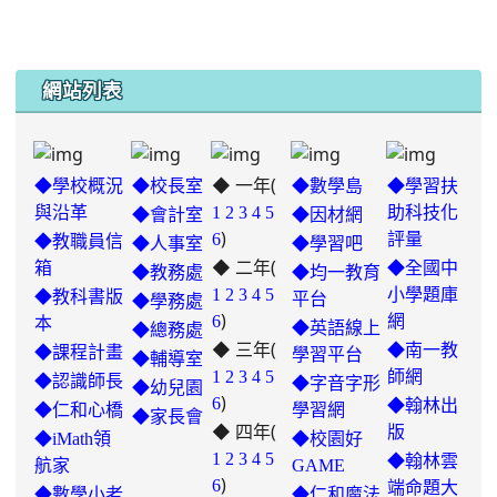
網站列表
◆ 一年(
◆學校概況
◆校長室
◆數學島
◆學習扶
與沿革
1
2
3
4
5
助科技化
◆會計室
◆因材網
)
6
評量
◆教職員信
◆人事室
◆學習吧
◆ 二年(
箱
◆全國中
◆教務處
◆均一教育
1
2
3
4
5
小學題庫
◆教科書版
平台
◆學務處
)
6
網
本
◆英語線上
◆總務處
◆ 三年(
◆南一教
◆課程計畫
學習平台
◆輔導室
link
1
2
3
4
5
師網
◆認識師長
◆字音字形
◆幼兒園
)
to
6
◆翰林出
◆仁和心橋
學習網
◆家長會
◆ 四年(
https://padlet.com/hui22026/302-
版
◆iMath領
◆校園好
hwbav1x2c8b5ge0y
1
2
3
4
5
◆翰林雲
航家
GAME
)
6
端命題大
◆數學小老
◆仁和魔法