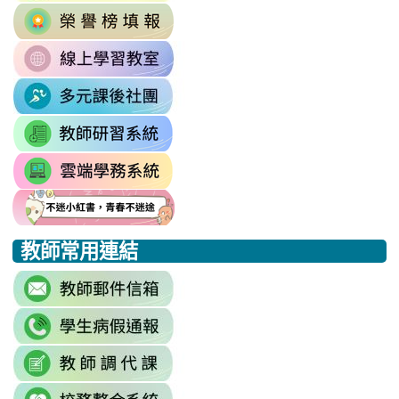
Email=%40m2.rhps.tyc.edu.tw&
link
https://sites.google.com/mail.rhps.t
vdH-
to
\
OefDvrdxFH24SxIRSdxeeG5nrlJn
link
http://163.30.102.131/tycx/modules
1174341445%3A1702863598551413
to
\
\
link
https://sites.google.com/mail.rhps.t
to
\
link
https://sites.google.com/mail.
to
link
https://drp.tyc.edu.tw/TYDRP/Inde
to
link
link
link
https://star.tyc.edu.tw/TYESS/web/
to
to
to
教師常用連結
https://eliteracy.edu.tw/Shorts/xia
https://eliteracy.edu.tw/Shorts/xia
https://eliteracy.edu.tw/Shorts/xia
link
to
link
https://accounts.google.com/Servi
to
continue=https%3A//mail.google.c
link
link
https://sites.google.com/mai
\
to
to
\
link
https://docs.google.com/sprea
https://reurl.cc/779nrN