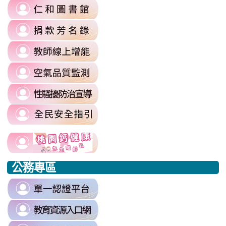
link
https://sites.google.com/a/m
to
authuser=0
link
https://sites.google.com/mail.rhps.
\
to
\
link
https://sites.google.com/mail.rhps.t
to
committee/%E5%90%84%E9
link
https://reurl.cc/prnXzQ
\
to
\
link
https://airtw.moenv.gov.tw/
to
\
link
https://sites.google.com/mail.rhps.t
to
harassment?
usp=sharing/
link
link
https://www.edu.tw/PrepareEDU/De
link
\
to
to
to
公務專區
https://www.edu.tw/PrepareEDU/Default.aspx
https://www.edu.tw/PrepareEDU/Default.aspx
https://milk.tyc.edu.tw/
link
to
link
https://sso.tyc.edu.tw/TYESSO/Lo
to
\