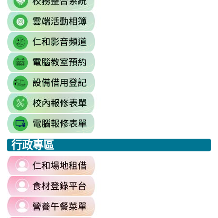
to
gid=0#gid=0
\
link
http://sso.rhps.tyc.edu.tw/index.php
to
\
link
https://drive.google.com/driv
to
resourcekey=0-
link
https://www.youtube.com/@rhps0
3BhSAF0XPu8IT9y2V2bExw
to
\
\
link
http://3w.rhps.tyc.edu.tw/tycx/modu
to
link
https://docs.google.com/sprea
to
gid=777554276#gid=777554276
link
https://docs.google.com/spread
\
to
j9WD3dm8C7HXEE3RAA/edit?
行政專區
https://sites.google.com
:::
gid=1312303990#gid=1312303990
link
to
link
https://reurl.cc/6dDjWb
to
\
link
https://fatraceschool.k12ea.gov.tw/
to
\