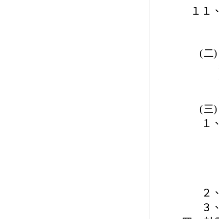
１１
(二)
(三)
１
２
３