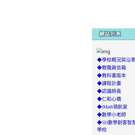
網站列表
◆學校概況與沿
◆教職員信箱
◆教科書版本
◆課程計畫
◆認識師長
◆仁和心橋
◆iMath領航家
◆數學小老師
◆5D數學創客智
學校