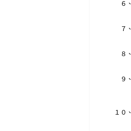
６
７
８
９
１０