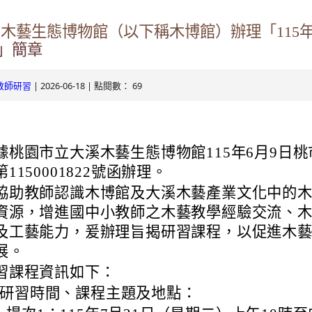
ogle.com/v3/signin/identifier?
溪木藝生態博物館（以下稱木博館）辦理「115
s.tyc.edu.tw&continue=https%3A%2F%2Fmail.google.com%2Fmai
.com/mail.rhps.tyc.edu.tw/info/
」簡章
RSdxeeG5nrlJnxQVh59lCeFist1zV0waxmgWQw&ltmpl=default&rip
131/tycx/modules/x_honours/list.php
2863598551413&theme=glif#identifier
| 2026-06-18 | 點閱數： 69
教師研習
e.com/mail.rhps.tyc.edu.tw/online
ogle.com/mail.rhps.tyc.edu.tw/113/%E9%A6%96%E9%A0%81
據桃園市立大溪木藝生態博物館115年6月9日
u.tw/TYDRP/Index.aspx
第1150001822號函辦理。
協助教師認識木博館及大溪木藝產業文化中的
du.tw/TYESS/web/#/
資源，增進國中小教師之木藝教學經驗交流、
及工藝能力，爰辦理旨揭研習課程，以促進木
展。
習課程資訊如下：
oogle.com/ServiceLogin?
研習時間、課程主題及地點：
//mail.google.com/mail/&ltmpl=default&hd=mail.rhps.tyc.edu.tw&se