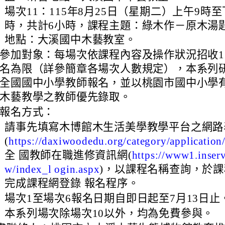
、
場次11：115年8月25日（星期二）上午9時至
時，共計6小時，課程主題：綠木作－原木湯
地點：大溪國中木藝教室。
參加對象：每場次依課程內容及操作狀況招收15
名為限（詳參簡章各場次人數規定），本系列
全國國中小學教師報名，並以桃園市國中小學
木藝教學之教師優先錄取。
報名方式：
、
請事先填寫木博館木生活美學教學平台之網路
(
https://daxiwoodedu.org/category/application
全 國教師在職進修資訊網(
https://www1.inserv
)，以課程名稱查詢，於
w/index_l ogin.aspx
完成課程網登錄 報名程序。
、
場次1至場次6報名日期自即日起至7月13日止
、
本系列場次除場次10以外，均為免費參與。