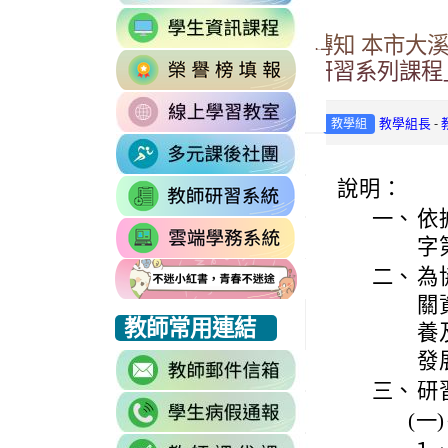
to
link
https://accounts.go
轉知 本市大
to
Email=%40m2.rhp
link
https://sites.google
研習系列課程
vdH-
to
\
OefDvrdxFH24SxI
link
http://163.30.102.
1174341445%3A170
-
教學組長
教學組
to
\
\
link
https://sites.googl
to
\
說明：
link
https://sites.go
to
一、
依
link
https://drp.tyc.ed
字
to
二、
為
https://star.tyc.e
關
link
link
link
教師常用連結
養
to
to
to
發
link
https://eliteracy.edu.tw/Shorts/xiaohongshu.html
https://eliteracy.edu.tw/Shorts/xiaohongshu.html
https://eliteracy.edu.tw/Shorts/xiaohongshu.html
to
三、
研
link
https://accounts.g
(一)
to
continue=https%3A
link
link