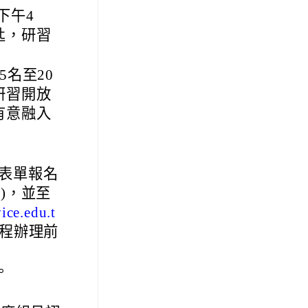
下午4
匙，研習
名至20
研習開放
有意融入
表單報名
)，並至
/
ice.edu.t
課程辦理前
。