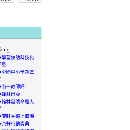
◆學習扶助科技化
評量
◆全國中小學題庫
網
-
◆南一教師網
◆翰林出版
29/504-
◆翰林雲端命題大
師
◆康軒雲線上備課
◆康軒行動寶典