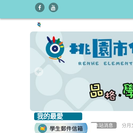
我的最愛
:::
:::
本站消息
分月
link