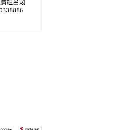
推廣組呂翊
338886
oogle+
Pinterest