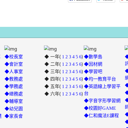
◆ 一年(
)
革
◆校長室
1
2
3
4
5
6
◆數學島
◆ 二年(
)
◆會計室
1
2
3
4
5
6
◆因材網
◆ 三年(
)
link
◆人事室
1
2
3
4
5
6
◆學習吧
◆ 四年(
to
)
◆教務處
1
2
3
4
5
6
◆均一教育平台
https://padlet.com/hui22026/302
◆ 五年(
)
link
◆學務處
1
2
3
4
5
6
◆英語線上學習平
hwbav1x2c8b5ge0y
◆ 六年(
to
)
台
◆總務處
1
2
3
4
5
6
https://padlet.com/chungling
◆字音字形學習網
◆輔導室
7ddh1o7gcaf2lqtb
◆校園好GAME
◆幼兒園
◆仁和魔法E課程
慧
◆家長會