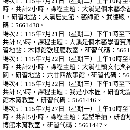
、
場次1：115年7月21日（星期二）上午10時至
oogle.com/mail.rhps.tyc.edu.tw/stu/%E9%98%B2%E7%96%AB%E5%
時，共計2小時，課程主題：大溪是個木藝學習
gle.com/spreadsheets/d/1rXyhy0tIbRDqF3eNsMyJxW3xLZPP815P9Ncs
9nrN
I，研習地點：大溪歷史館、藝師館、武德殿
碼：5661438。
.edu.tw/index.php
、
場次2：115年7月21日（星期二）下午1時至
ogle.com/drive/folders/0B2ULoXCfeKzqZnU5Q2I3UnRGWDg?
共計3小時，課程主題：大溪是個木藝學習寶庫-
習地點：木博館歡迎廳教室，研習代碼：5661
ube.com/@rhps02
9y2V2bExw
、
場次3：115年7月22日（星期三）上午10時至
edu.tw/tycx/modules/x_sitedestine/sitedestine.php
時，共計2小時，課程主題：大溪社頭文化與
gle.com/spreadsheets/d/1WkcltOj__1dGg1a2NGee3azYkb5UQdXp_NsM
關，研習地點：六廿四故事館，研習代碼：566
id=777554276
、
場次4：115年7月22日（星期三）下午1時至
gle.com/spreadsheets/d/1KbviNEDZ3uh2iKruKgqCAoIC-
共計3小時，課程主題：我是小木匠，研習地
E3RAA/edit?
.google.com/mail.rhps.tyc.edu.tw/academic/%E8%B3%
館木育教室，研習代碼：5661446。
id=1312303990\
、
場次5：115年7月27日（星期一）上午10時至
時，共計5小時，課程主題：造型筆插，研習
博館木育教室，研習代碼：5661447。