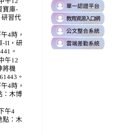
中午12
B0%88%E5%8D%80
link
https://milk.tyc.edu.tw/
寶庫-
to
sUZK7Dk/edit?
link
，研習代
https://s
to
\
link
https://d
下午4時，
to
\
link
II，研
https://odi
to
\
441。
https://t
中午12
\
神將機
08xLLVI/edit?
1443。
下午4時，
點：木博
87%E8%A8%8A%E7%B5%84/%E4%BB%81%E5%92%8C%E5%9C%8B%
下午4
地點：木