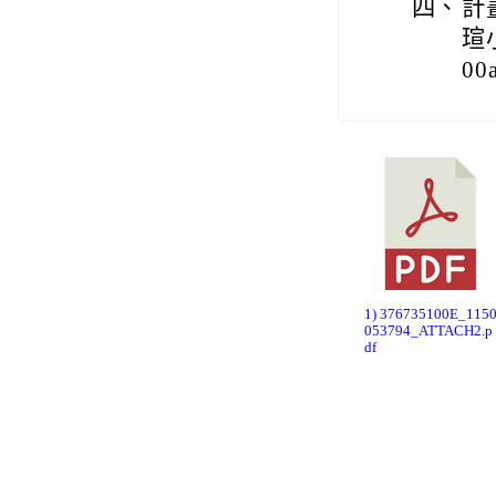
四、
計
瑄
00
1) 376735100E_115
053794_ATTACH2.p
df