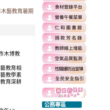
to
link
https://re
年木藝教育暑期
to
l%2F&flowEntry=ServiceLogin&flowName=GlifWebSignIn&hd=m2.
\
link
https://fa
to
\
=1&sacu=1&service=mail&dsh=S-
link
https://
to
authuser=
link
https://si
\
to
\
link
https://si
to
桃市木博教
commit
link
https://re
\
to
\
link
木藝教育相
https://ai
to
木藝教學素
\
https://si
藝教育深耕
harassmen
link
usp=shari
link
link
to
\
to
to
https://www.edu.tw/PrepareEDU/Default.a
link
公務專區
https://www.edu.tw/PrepareEDU/Default.a
https://www.edu.tw/PrepareEDU/Default.a
rvice=mail&sacu=1&rip=1&&Email=@mail.rhps.tyc.edu.tw#identifier
to