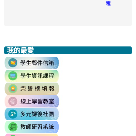
程
我的最愛
:::
link
to
link
https://accounts.google.com/v3/signi
to
Email=%40m2.rhps.tyc.edu.tw&
link
https://sites.google.com/mail.rhps.t
vdH-
to
\
OefDvrdxFH24SxIRSdxeeG5nrlJn
link
http://163.30.102.131/tycx/modules
1174341445%3A1702863598551413
to
\
\
link
https://sites.google.com/mail.rhps.t
to
\
link
https://sites.google.com/mail.
to