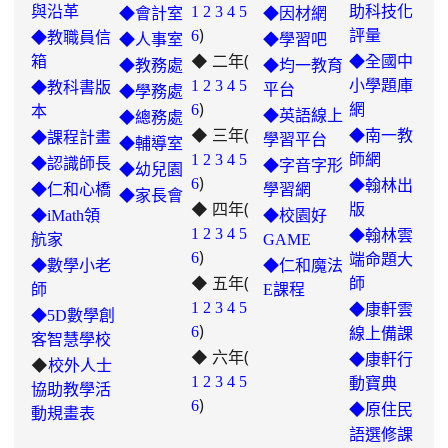
與沿革
1
2
3
4
5
助科技化
◆會計室
◆因材網
)
6
評量
◆教職員信
◆人事室
◆學習吧
◆ 二年(
箱
◆全國中
◆教務處
◆均一教育
1
2
3
4
5
小學題庫
◆教科書版
平台
◆學務處
)
6
網
本
◆英語線上
◆總務處
◆ 三年(
◆南一教
◆課程計畫
學習平台
◆輔導室
link
1
2
3
4
5
師網
◆認識師長
◆字音字形
◆幼兒園
)
to
6
◆翰林出
◆仁和心橋
學習網
◆家長會
◆ 四年(
https://padlet.com/hui22026/302-
版
◆iMath領
◆校園好
hwbav1x2c8b5ge0y
1
2
3
4
5
◆翰林雲
航家
GAME
)
6
端命題大
◆數學小老
◆仁和魔法
◆ 五年(
師
師
E課程
link
1
2
3
4
5
◆康軒雲
◆5D數學創
)
to
6
線上備課
客智慧學校
◆ 六年(
https://padlet.com/chungling29/5
◆康軒行
◆
校外人士
7ddh1o7gcaf2lqtb
1
2
3
4
5
動寶典
協助教學活
)
6
◆
原住民
動規畫表
語選修課