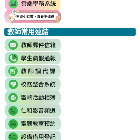
link
https://drp.tyc.edu.tw/TYDRP/Inde
to
link
link
link
https://star.tyc.edu.tw/TYESS/web/
to
to
to
教師常用連結
https://eliteracy.edu.tw/Shorts/xia
https://eliteracy.edu.tw/Shorts/xia
https://eliteracy.edu.tw/Shorts/xia
link
to
link
https://accounts.google.com/Servi
to
continue=https%3A//mail.google.c
link
link
https://sites.google.com/mai
\
to
to
\
link
https://docs.google.com/sprea
https://reurl.cc/779nrN
to
gid=0#gid=0
\
link
http://sso.rhps.tyc.edu.tw/index.php
to
\
link
https://drive.google.com/driv
to
resourcekey=0-
link
https://www.youtube.com/@rhps0
3BhSAF0XPu8IT9y2V2bExw
to
\
\
link
http://3w.rhps.tyc.edu.tw/tycx/modu