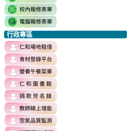
to
link
https://docs.google.com/sprea
to
gid=777554276#gid=777554276
link
https://docs.google.com/spread
\
to
j9WD3dm8C7HXEE3RAA/edit?
行政專區
https://sites.google.com
:::
gid=1312303990#gid=1312303990
link
to
link
https://reurl.cc/6dDjWb
to
\
link
https://fatraceschool.k12ea.gov.tw/
to
\
link
https://sites.google.com/a/m
to
authuser=0
link
https://sites.google.com/mail.rhps.
\
to
\
link
https://sites.google.com/mail.rhps.t
to
committee/%E5%90%84%E9
link
https://reurl.cc/prnXzQ
\
to
\
link