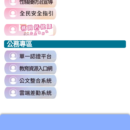
https://airtw.moenv.gov.tw/
to
\
link
https://sites.google.com/mail.rhps.t
to
harassment?
usp=sharing/
link
link
https://www.edu.tw/PrepareEDU/De
link
\
to
to
to
公務專區
https://www.edu.tw/PrepareEDU/Default.aspx
https://www.edu.tw/PrepareEDU/Default.aspx
https://milk.tyc.edu.tw/
link
to
link
https://sso.tyc.edu.tw/TYESSO/Lo
to
\
link
https://drp.tyc.edu.tw/TYDRP/Inde
to
\
link
https://odis.tycg.gov.tw/
to
\
https://tycg.cloudhr.tw/TY_SCHO
\