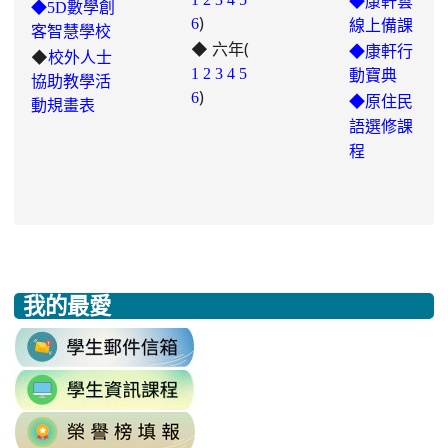
◆康軒雲
◆5D數學創
)
to
6
線上備課
客智慧學校
◆ 六年(
https://padlet.com/chungling29/5
◆康軒行
◆
校外人士
7ddh1o7gcaf2lqtb
1
2
3
4
5
動寶典
協助教學活
)
6
◆
原住民
動規畫表
語選修課
程
我的最愛
:::
link
to
link
https://accounts.google.com/v3/signi
to
Email=%40m2.rhps.tyc.edu.tw&
link
https://sites.google.com/mail.rhps.t
vdH-
to