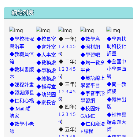
網站列表
◆ 一年(
◆學校概況
◆校長室
◆數學島
◆學習扶
與沿革
1
2
3
4
5
助科技化
◆會計室
◆因材網
)
6
評量
◆教職員信
◆人事室
◆學習吧
◆ 二年(
箱
◆全國中
◆教務處
◆均一教育
1
2
3
4
5
小學題庫
◆教科書版
平台
◆學務處
)
6
網
本
◆英語線上
◆總務處
◆ 三年(
◆南一教
◆課程計畫
學習平台
◆輔導室
link
1
2
3
4
5
師網
◆認識師長
◆字音字形
◆幼兒園
)
to
6
◆翰林出
◆仁和心橋
學習網
◆家長會
◆ 四年(
https://padlet.com/hui22026/302-
版
◆iMath領
◆校園好
hwbav1x2c8b5ge0y
1
2
3
4
5
◆翰林雲
航家
GAME
)
6
端命題大
◆數學小老
◆仁和魔法
◆ 五年(
師
師
E課程
link
1
2
3
4
5