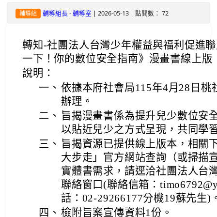
-
| 2026-05-13 | 點閱數： 72
輔導組長
輔導室
輔導組
轉知-社團法人台灣少年權益與福利促進
一下！你的數位安全指南》漫畫書線上版
說明：
一、
依據本府社會局115年4月28日桃社
辦理。
二、
旨揭漫畫書係為提升兒少數位安
以貼近兒少之方式呈現，共同學
三、
旨揭資源已提供線上版本，相關
大步走」官方網站查詢（或掃描宣傳
實體書需求，請逕洽社團法人台
聯絡窗口(聯絡信箱：timo6792@yout
話：02-29266177分機19蘇先生)
四、
檢附旨案宣傳資料1份。