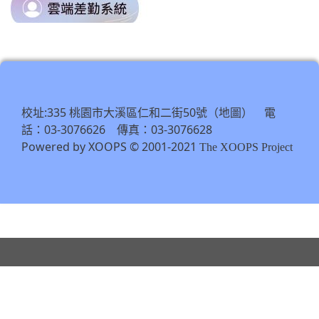
link
https://odis.tycg.gov.tw/
to
\
https://tycg.cloudhr.tw/TY_SCHO
\
校址:335 桃園市大溪區仁和二街50號（
） 電
地圖
話：03-3076626 傳真：03-3076628
Powered by XOOPS © 2001-2021
The XOOPS Project