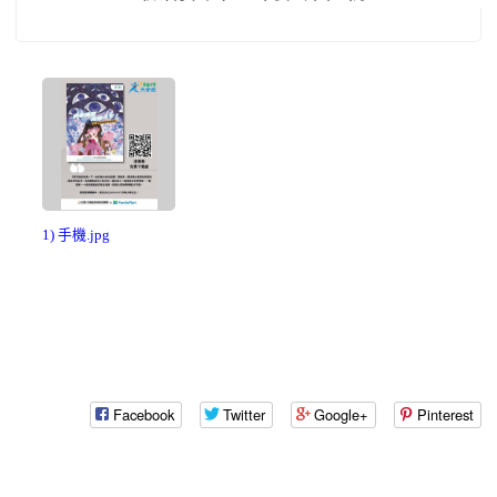
1) 手機.jpg
Facebook
Twitter
Google+
Pinterest