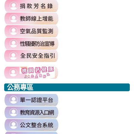
link
https://sites.google.com/mail.rhps.
\
to
\
link
https://sites.google.com/mail.rhps.t
to
committee/%E5%90%84%E9
link
https://reurl.cc/prnXzQ
\
to
\
link
https://airtw.moenv.gov.tw/
to
\
link
https://sites.google.com/mail.rhps.t
to
harassment?
usp=sharing/
link
link
https://www.edu.tw/PrepareEDU/De
link
\
to
to
to
公務專區
https://www.edu.tw/PrepareEDU/Default.aspx
https://www.edu.tw/PrepareEDU/Default.aspx
https://milk.tyc.edu.tw/
link
to
link
https://sso.tyc.edu.tw/TYESSO/Lo
to
\
link
https://drp.tyc.edu.tw/TYDRP/Inde
to
\