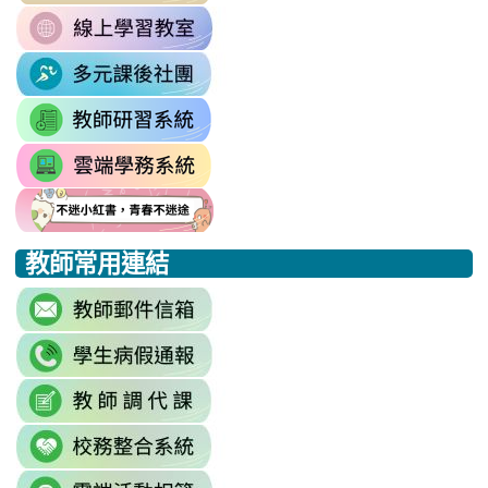
\
OefDvrdxFH24SxIRSdxeeG5nrlJn
link
http://163.30.102.131/tycx/modules
1174341445%3A1702863598551413
to
\
\
link
https://sites.google.com/mail.rhps.t
to
\
link
https://sites.google.com/mail.
to
link
https://drp.tyc.edu.tw/TYDRP/Inde
to
link
link
link
https://star.tyc.edu.tw/TYESS/web/
to
to
to
教師常用連結
https://eliteracy.edu.tw/Shorts/xia
https://eliteracy.edu.tw/Shorts/xia
https://eliteracy.edu.tw/Shorts/xia
link
to
link
https://accounts.google.com/Servi
to
continue=https%3A//mail.google.c
link
link
https://sites.google.com/mai
\
to
to
\
link
https://docs.google.com/sprea
https://reurl.cc/779nrN
to
gid=0#gid=0
\
link