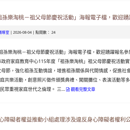
oogle.com/mail.rhps.tyc.edu.tw/stu/%E9%98%B2%E7%96%AB%E5%
gle.com/spreadsheets/d/1rXyhy0tIbRDqF3eNsMyJxW3xLZPP815P9Ncs
9nrN
度祖孫樂淘桃－祖父母節慶祝活動」海報電子檔，歡迎
.edu.tw/index.php
| 2026-08-04 | 點閱數： 24
輔導室
ogle.com/drive/folders/0B2ULoXCfeKzqZnU5Q2I3UnRGWDg?
ube.com/@rhps02
度祖孫樂淘桃－祖父母節慶祝活動」海報電子檔，歡迎踴躍報名參
9y2V2bExw
市政府家庭教育中心115年度「祖孫樂淘桃」祖父母節慶祝活動
edu.tw/tycx/modules/x_sitedestine/sitedestine.php
父母節，強化祖孫互動情誼，增進祖孫關係與代間情感，促進社
gle.com/spreadsheets/d/1WkcltOj__1dGg1a2NGee3azYkb5UQdXp_NsM
家庭共樂活動，創意照片徵件頒獎典禮、闖關攤位、表演活動等
id=777554276
gle.com/spreadsheets/d/1KbviNEDZ3uh2iKruKgqCAoIC-
民眾重視家庭世代之倫理。 三...
觀看完整文章
E3RAA/edit?
.google.com/mail.rhps.tyc.edu.tw/academic/%E8%B3%
id=1312303990\
心障礙者權益推動小組處理涉及違反身心障礙者權利