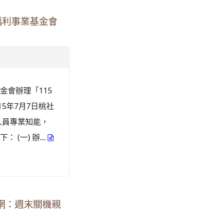
福利事業基金會
會辦理「115
5年7月7日桃社
作人員專業知能，
一) 辦...
迷網：週末關機親