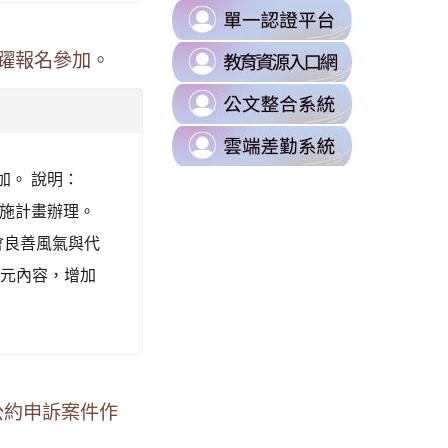
B0%88%E5%8D%80
link
https://milk.tyc.edu.tw/
to
sUZK7Dk/edit?
link
踴躍報名參加。
https://s
to
\
link
https://d
to
\
link
https://odi
to
\
加。 說明：
https://t
實施計畫辦理。
\
會良善風氣與代
08xLLVI/edit?
多元內容，增加
87%E8%A8%8A%E7%B5%84/%E4%BB%81%E5%92%8C%E5%9C%8B%
公約申訴案件作