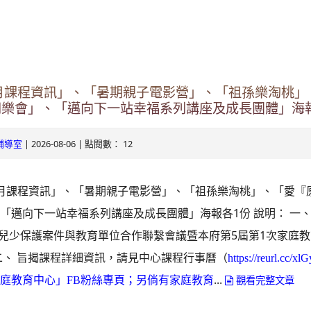
ogle.com/v3/signin/identifier?
s.tyc.edu.tw&continue=https%3A%2F%2Fmail.google.com%2Fmai
.com/mail.rhps.tyc.edu.tw/info/
RSdxeeG5nrlJnxQVh59lCeFist1zV0waxmgWQw&ltmpl=default&rip
131/tycx/modules/x_honours/list.php
2863598551413&theme=glif#identifier
月課程資訊」、「暑期親子電影營」、「祖孫樂淘桃」
e.com/mail.rhps.tyc.edu.tw/online
同樂會」、「邁向下一站幸福系列講座及成長團體」海
ogle.com/mail.rhps.tyc.edu.tw/113/%E9%A6%96%E9%A0%81
| 2026-08-06 | 點閱數： 12
輔導室
u.tw/TYDRP/Index.aspx
月課程資訊」、「暑期親子電影營」、「祖孫樂淘桃」、「愛『
du.tw/TYESS/web/#/
「邁向下一站幸福系列講座及成長團體」海報各1份 說明： 一、
5日兒少保護案件與教育單位合作聯繫會議暨本府第5屆第1次家庭
二、 旨揭課程詳細資訊，請見中心課程行事曆（
https://reurl.c
...
庭教育中心」FB粉絲專頁；另倘有家庭教育
觀看完整文章
oogle.com/ServiceLogin?
//mail.google.com/mail/&ltmpl=default&hd=mail.rhps.tyc.edu.tw&se