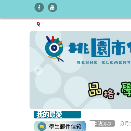
我的最愛
:::
:::
本站消息
分月
link