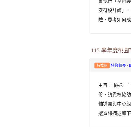
畫執行「幸符製
安符設計師」
驗，思考如何成
115 學年度
-
特教組長
特教組
主旨： 檢送「
份，請貴校協助
輔導團與中心組
選資訊摘述如下：