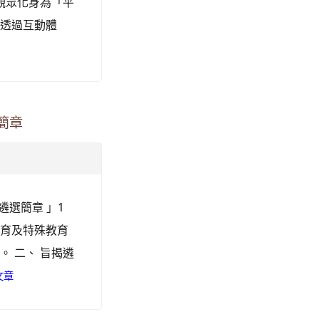
觀眾化身為「平
並透過互動體
簡章
遴選簡章 」1
教育及特殊教育
 二、 旨揭遴
文章