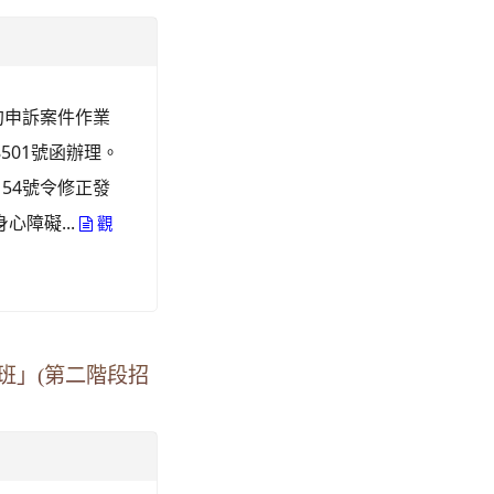
約申訴案件作業
8501號函辦理。
154號令修正發
障礙...
觀
班」(第二階段招