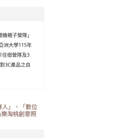
關機親子營隊」
及亞洲大學115年
少年住宿營隊及3
對3C產品之自
鮮人」、「數位
孫樂淘桃創意照