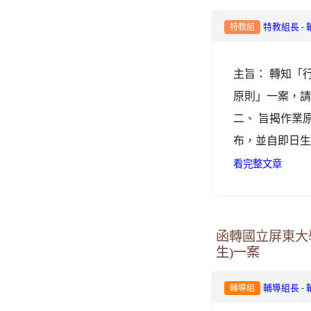
-
特教組長
特教組
主旨： 轉知「
原則」一案，請查
二、 旨揭作業原
布，並自即日生
看完整文章
函轉國立屏東大
生)一案
-
輔導組長
輔導組