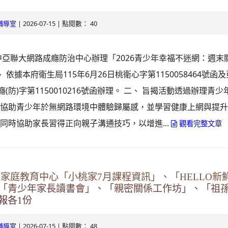
| 2026-07-15 | 點閱數： 40
輔導室
中亞聯大網路成癮防治中心辦理「2026青少年幸福不迷網：週末
、 依據本府衛生局115年6月26日桃衛心字第1150058464號函
癮(防)字第1150010216號函辦理。 二、 旨揭活動透過辦理青
協助青少年於無網路環境中體驗歸屬感，並學習健康上網與提升
同時協助家長習得正向親子溝通技巧，以增進...
觀看完整文章
府家庭教育中心「小桃家7月課程資訊」、「HELLO新
「青少年家長讀書會」、「親密關係工作坊」、「祖
報各1份
| 2026-07-15 | 點閱數： 48
輔導室