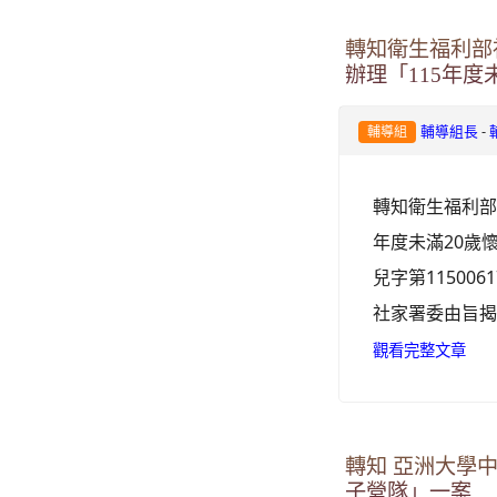
轉知衛生福利部
辦理「115年
-
輔導組長
輔導組
轉知衛生福利部
年度未滿20歲
兒字第11500
社家署委由旨揭
觀看完整文章
轉知 亞洲大學
子營隊」一案