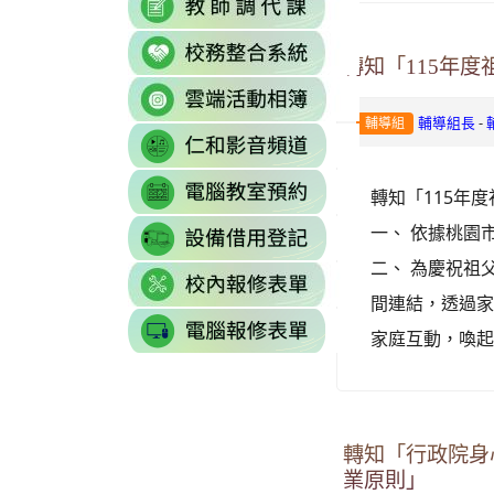
https://sites.g
\
to
to
\
link
https://docs.goo
https://reurl.cc/77
轉知「115年
to
gid=0#gid=0
\
link
http://sso.rhps.tyc
to
-
\
輔導組長
輔導組
link
https://drive.go
to
resourcekey=0-
link
https://www.yout
轉知「115年
3BhSAF0XPu8IT
to
\
\
link
一、 依據桃園
http://3w.rhps.tyc.
to
二、 為慶祝祖
link
https://docs.goo
間連結，透過
to
gid=777554276#g
link
https://docs.goo
\
家庭互動，喚起
to
j9WD3dm8C7HXE
https://sites
gid=1312303990#g
轉知「行政院身
業原則」