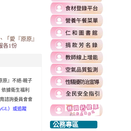
to
link
https://re
to
l%2F&flowEntry=ServiceLogin&flowName=GlifWebSignIn&hd=m2.
\
link
https://fa
to
\
=1&sacu=1&service=mail&dsh=S-
link
https://
to
、「愛『原原』
authuser=
link
https://si
報各1份
\
to
\
link
https://si
to
commit
link
https://re
\
to
\
link
原原』不絕-親子
https://ai
to
\
 依據衛生福利
https://si
教育諮詢委員會會
harassmen
link
usp=shari
link
link
c/xlGyGL）或追蹤
to
\
to
to
https://www.edu.tw/PrepareEDU/Default.a
link
公務專區
https://www.edu.tw/PrepareEDU/Default.a
https://www.edu.tw/PrepareEDU/Default.a
rvice=mail&sacu=1&rip=1&&Email=@mail.rhps.tyc.edu.tw#identifier
to