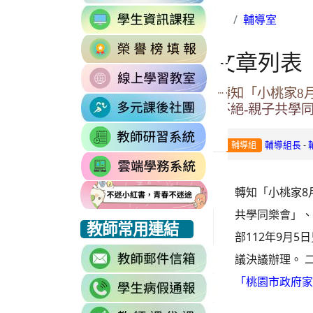
to
link
https://accounts.go

輔導室
to
Email=%40m2.rhp
link
https://sites.google
vdH-
文章列表
to
\
OefDvrdxFH24SxI
link
http://163.30.102.
1174341445%3A170
to
轉知「小桃家8
\
\
link
https://sites.googl
不絕-親子共學
to
\
link
https://sites.go
-
輔導組長
輔導組
to
link
https://drp.tyc.ed
to
轉知「小桃家8
https://star.tyc.e
共學同樂會」、
link
link
link
教師常用連結
部112年9月
to
to
to
link
https://eliteracy.edu.tw/Shorts/xiaohongshu.html
https://eliteracy.edu.tw/Shorts/xiaohongshu.html
https://eliteracy.edu.tw/Shorts/xiaohongshu.html
議決議辦理。 
to
link
「桃園市政府家
https://accounts.g
to
continue=https%3A
link
link