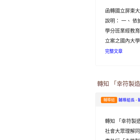
函轉國立屏東大
說明： 一、 依
學分班業經教育部
立案之國內大學
完整文章
轉知 「幸符製
-
輔導組長
輔導組
轉知 「幸符製
社會大眾理解同