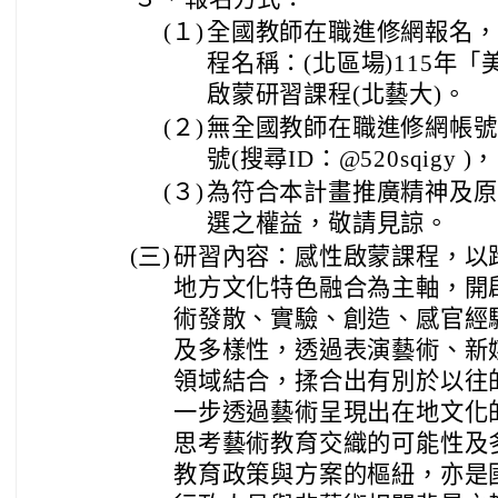
(１)
全國教師在職進修網報名，課
程名稱：(北區場)115年
啟蒙研習課程(北藝大)。
(２)
無全國教師在職進修網帳號者
號(搜尋ID：@520sqig
(３)
為符合本計畫推廣精神及原
選之權益，敬請見諒。
(三)
研習內容：感性啟蒙課程，以
地方文化特色融合為主軸，開
術發散、實驗、創造、感官經
及多樣性，透過表演藝術、新
領域結合，揉合出有別於以往
一步透過藝術呈現出在地文化
思考藝術教育交織的可能性及
教育政策與方案的樞紐，亦是