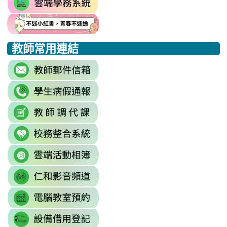
https://drp.tyc.edu.tw/TYDRP/Inde
to
link
link
link
https://star.tyc.edu.tw/TYESS/web/
to
to
to
教師常用連結
https://eliteracy.edu.tw/Shorts/xia
https://eliteracy.edu.tw/Shorts/xia
https://eliteracy.edu.tw/Shorts/xia
link
to
link
https://accounts.google.com/Servi
to
continue=https%3A//mail.google.c
link
link
https://sites.google.com/mai
\
to
to
\
link
https://docs.google.com/sprea
https://reurl.cc/779nrN
to
gid=0#gid=0
\
link
http://sso.rhps.tyc.edu.tw/index.php
to
\
link
https://drive.google.com/driv
to
resourcekey=0-
link
https://www.youtube.com/@rhps0
3BhSAF0XPu8IT9y2V2bExw
to
\
\
link
http://3w.rhps.tyc.edu.tw/tycx/modu
to