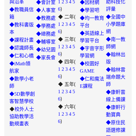
與沿革
1
2
3
4
5
助科技化
◆會計室
◆因材網
)
6
評量
◆教職員信
◆人事室
◆學習吧
◆ 二年(
箱
◆全國中
◆教務處
◆均一教育
1
2
3
4
5
小學題庫
◆教科書版
平台
◆學務處
)
6
網
本
◆英語線上
◆總務處
◆ 三年(
◆南一教
◆課程計畫
學習平台
◆輔導室
link
1
2
3
4
5
師網
◆認識師長
◆字音字形
◆幼兒園
)
to
6
◆翰林出
◆仁和心橋
學習網
◆家長會
◆ 四年(
https://padlet.com/hui22026/302-
版
◆iMath領
◆校園好
hwbav1x2c8b5ge0y
1
2
3
4
5
◆翰林雲
航家
GAME
)
6
端命題大
◆數學小老
◆仁和魔法
◆ 五年(
師
師
E課程
link
1
2
3
4
5
◆康軒雲
◆5D數學創
)
to
6
線上備課
客智慧學校
◆ 六年(
https://padlet.com/chungling29/5
◆康軒行
◆
校外人士
7ddh1o7gcaf2lqtb
1
2
3
4
5
動寶典
協助教學活
)
6
◆
原住民
動規畫表
語選修課