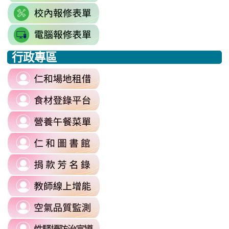
link
https://docs.google.com/sprea
to
gid=777554276#gid=777554276
link
https://docs.google.com/spread
\
to
j9WD3dm8C7HXEE3RAA/edit?
行政專區
https://sites.google.com
:::
gid=1312303990#gid=1312303990
link
to
link
https://reurl.cc/6dDjWb
to
\
link
https://fatraceschool.k12ea.gov.tw/
to
\
link
https://sites.google.com/a/m
to
authuser=0
link
https://sites.google.com/mail.rhps.
\
to
\
link
https://sites.google.com/mail.rhps.t
to
committee/%E5%90%84%E9
link
https://reurl.cc/prnXzQ
\
to
\
link
https://airtw.moenv.gov.tw/