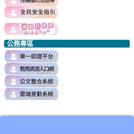
to
\
link
https://sites.google.com/mail.rhps.t
to
harassment?
usp=sharing/
link
link
https://www.edu.tw/PrepareEDU/De
link
\
to
to
to
公務專區
https://www.edu.tw/PrepareEDU/Default.aspx
https://www.edu.tw/PrepareEDU/Default.aspx
https://milk.tyc.edu.tw/
link
to
link
https://sso.tyc.edu.tw/TYESSO/Lo
to
\
link
https://drp.tyc.edu.tw/TYDRP/Inde
to
\
link
https://odis.tycg.gov.tw/
to
\
https://tycg.cloudhr.tw/TY_SCHO
\