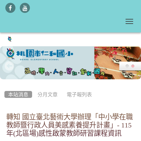
To
:::
本站消息
分月文章
電子報列表
轉知 國立臺北藝術大學辦理「中小學在職
教師暨行政人員美感素養提升計畫」- 115
年(北區場)感性啟蒙教師研習課程資訊