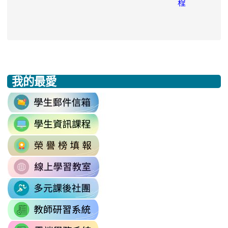
程
我的最愛
:::
link
to
link
https://accounts.google.com/v3/signi
to
Email=%40m2.rhps.tyc.edu.tw&
link
https://sites.google.com/mail.rhps.t
vdH-
to
\
OefDvrdxFH24SxIRSdxeeG5nrlJn
link
http://163.30.102.131/tycx/modules
1174341445%3A1702863598551413
to
\
\
link
https://sites.google.com/mail.rhps.t
to
\
link
https://sites.google.com/mail.
to
link