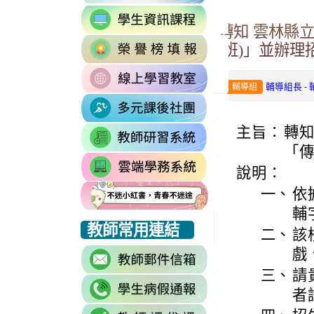
to
link
https://accounts.go
轉知 雲林縣
to
Email=%40m2.rhp
link
https://sites.google
(班)」並辦理
vdH-
to
\
OefDvrdxFH24SxI
link
http://163.30.102.
1174341445%3A170
-
輔導組長
輔導組
to
\
\
link
https://sites.googl
to
\
主旨：
轉知
link
https://sites.go
to
「傳
link
https://drp.tyc.ed
說明：
to
一、
依
https://star.tyc.e
輔
link
link
link
教師常用連結
二、
該
to
to
to
戲
link
https://eliteracy.edu.tw/Shorts/xiaohongshu.html
https://eliteracy.edu.tw/Shorts/xiaohongshu.html
https://eliteracy.edu.tw/Shorts/xiaohongshu.html
to
三、
請
link
https://accounts.g
者
to
continue=https%3A
link
link