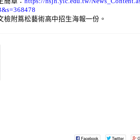
生簡章：
https://nsjh.ylc.edu.tw/News_Content.
oogle.com/mail.rhps.tyc.edu.tw/stu/%E9%98%B2%E7%96%AB%E5%
8&s=368478
gle.com/spreadsheets/d/1rXyhy0tIbRDqF3eNsMyJxW3xLZPP815P9Ncs
9nrN
文檢附蔦松藝術高中招生海報一份。
.edu.tw/index.php
ogle.com/drive/folders/0B2ULoXCfeKzqZnU5Q2I3UnRGWDg?
ube.com/@rhps02
9y2V2bExw
edu.tw/tycx/modules/x_sitedestine/sitedestine.php
gle.com/spreadsheets/d/1WkcltOj__1dGg1a2NGee3azYkb5UQdXp_NsM
id=777554276
gle.com/spreadsheets/d/1KbviNEDZ3uh2iKruKgqCAoIC-
E3RAA/edit?
.google.com/mail.rhps.tyc.edu.tw/academic/%E8%B3%
id=1312303990\
Facebook
Twitter
G