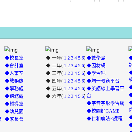
◆ 一年(
)
革
◆校長室
1
2
3
4
5
6
◆數學島
◆ 二年(
)
◆會計室
1
2
3
4
5
6
◆因材網
◆ 三年(
)
link
◆人事室
1
2
3
4
5
6
◆學習吧
◆ 四年(
to
)
◆教務處
1
2
3
4
5
6
◆均一教育平台
https://padlet.com/hui22026/302
◆ 五年(
)
link
◆學務處
1
2
3
4
5
6
◆英語線上學習平
hwbav1x2c8b5ge0y
◆ 六年(
to
)
台
◆總務處
1
2
3
4
5
6
https://padlet.com/chungling
◆字音字形學習網
◆輔導室
7ddh1o7gcaf2lqtb
◆校園好GAME
◆幼兒園
◆仁和魔法E課程
慧
◆家長會