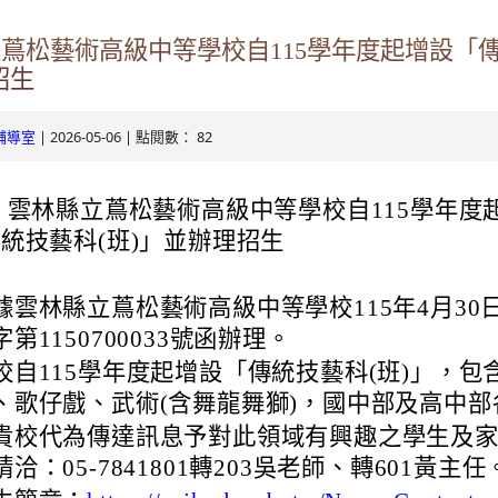
ogle.com/v3/signin/identifier?
立蔦松藝術高級中等學校自115學年度起增設「
s.tyc.edu.tw&continue=https%3A%2F%2Fmail.google.com%2Fmai
.com/mail.rhps.tyc.edu.tw/info/
招生
RSdxeeG5nrlJnxQVh59lCeFist1zV0waxmgWQw&ltmpl=default&rip
131/tycx/modules/x_honours/list.php
2863598551413&theme=glif#identifier
| 2026-05-06 | 點閱數： 82
輔導室
e.com/mail.rhps.tyc.edu.tw/online
 雲林縣立蔦松藝術高級中等學校自115學年度
ogle.com/mail.rhps.tyc.edu.tw/113/%E9%A6%96%E9%A0%81
統技藝科(班)」並辦理招生
u.tw/TYDRP/Index.aspx
據雲林縣立蔦松藝術高級中等學校115年4月30
du.tw/TYESS/web/#/
字第1150700033號函辦理。
校自115學年度起增設「傳統技藝科(班)」，包
、歌仔戲、武術(含舞龍舞獅)，國中部及高中部
貴校代為傳達訊息予對此領域有興趣之學生及
oogle.com/ServiceLogin?
請洽：05-7841801轉203吳老師、轉601黃主任
//mail.google.com/mail/&ltmpl=default&hd=mail.rhps.tyc.edu.tw&se