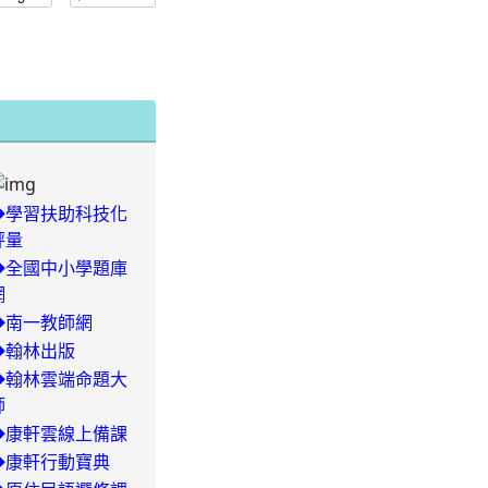
◆學習扶助科技化
評量
◆全國中小學題庫
網
-
◆南一教師網
◆翰林出版
29/504-
◆翰林雲端命題大
師
◆康軒雲線上備課
◆康軒行動寶典