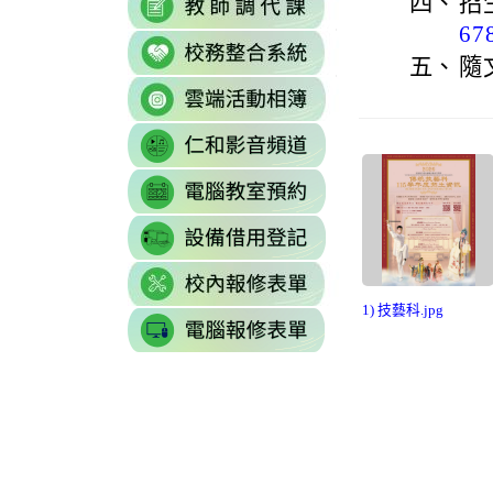
四、
招
https://sites.g
\
to
to
\
67
link
https://docs.goo
https://reurl.cc/77
五、
隨
to
gid=0#gid=0
\
link
http://sso.rhps.tyc
to
\
link
https://drive.go
to
resourcekey=0-
link
https://www.yout
3BhSAF0XPu8IT
to
\
\
link
http://3w.rhps.tyc.
to
link
https://docs.goo
to
gid=777554276#g
1) 技藝科.jpg
link
https://docs.goo
\
to
j9WD3dm8C7HXE
https://sites
gid=1312303990#g