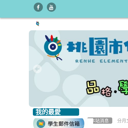
我的最愛
:::
:::
本站消息
分月
link