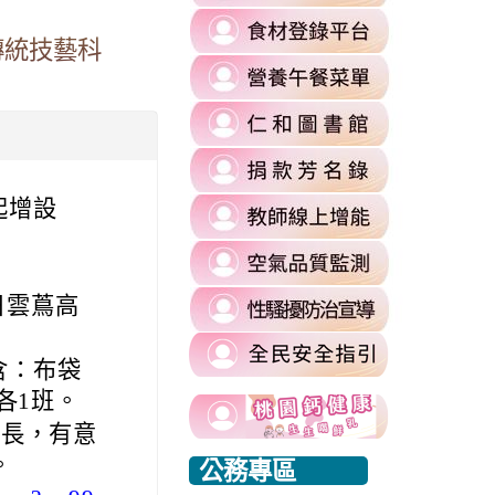
to
link
https://re
傳統技藝科
to
l%2F&flowEntry=ServiceLogin&flowName=GlifWebSignIn&hd=m2.
\
link
https://fa
to
\
=1&sacu=1&service=mail&dsh=S-
link
https://
to
authuser=
link
https://si
\
to
\
起增設
link
https://si
to
commit
link
https://re
\
to
\
link
日雲蔦高
https://ai
to
\
https://si
含：布袋
harassmen
link
各1班。
usp=shari
link
link
to
家長，有意
\
to
to
https://www.edu.tw/PrepareEDU/Default.a
link
。
公務專區
https://www.edu.tw/PrepareEDU/Default.a
https://www.edu.tw/PrepareEDU/Default.a
rvice=mail&sacu=1&rip=1&&Email=@mail.rhps.tyc.edu.tw#identifier
to