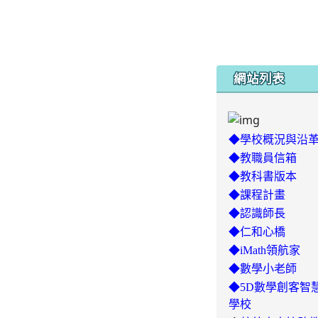
網站列表
◆學校概況與沿
◆教職員信箱
◆教科書版本
◆課程計畫
◆認識師長
◆仁和心橋
◆iMath領航家
◆數學小老師
◆5D數學創客智
學校