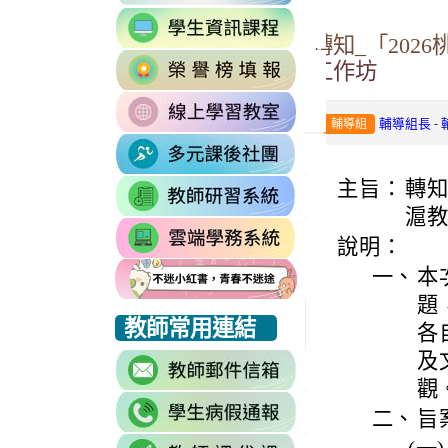
to
link
https://accounts.go
轉知_「20
to
Email=%40m2.rhp
link
https://sites.google
工作坊
vdH-
to
\
OefDvrdxFH24SxI
link
http://163.30.102.
1174341445%3A170
-
輔導組長
輔導組
to
\
\
link
https://sites.googl
to
\
主旨：
轉知
link
https://sites.go
to
滬
link
https://drp.tyc.ed
說明：
to
一、
本
https://star.tyc.e
題
link
link
link
教師常用連結
各
to
to
to
及
link
https://eliteracy.edu.tw/Shorts/xiaohongshu.html
https://eliteracy.edu.tw/Shorts/xiaohongshu.html
https://eliteracy.edu.tw/Shorts/xiaohongshu.html
to
觀
link
https://accounts.g
二、
旨
to
continue=https%3A
link
link