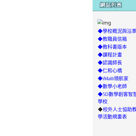
網站列表
◆學校概況與沿
◆教職員信箱
◆教科書版本
◆課程計畫
◆認識師長
◆仁和心橋
◆iMath領航家
◆數學小老師
◆5D數學創客智
學校
◆
校外人士協助
學活動規畫表