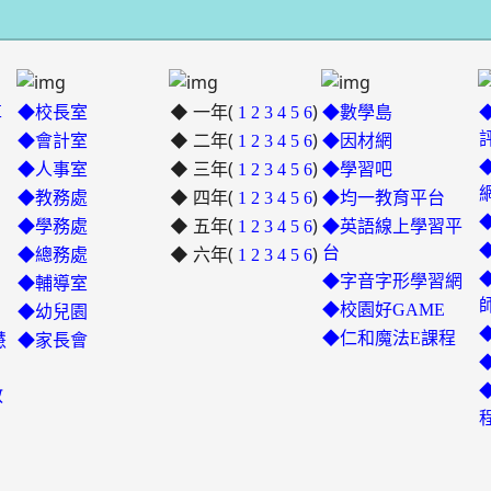
◆ 一年(
)
革
◆校長室
1
2
3
4
5
6
◆數學島
◆ 二年(
)
◆會計室
1
2
3
4
5
6
◆因材網
◆ 三年(
)
link
◆人事室
1
2
3
4
5
6
◆學習吧
◆ 四年(
to
)
◆教務處
1
2
3
4
5
6
◆均一教育平台
https://padlet.com/hui22026/302
◆ 五年(
)
link
◆學務處
1
2
3
4
5
6
◆英語線上學習平
hwbav1x2c8b5ge0y
◆ 六年(
to
)
台
◆總務處
1
2
3
4
5
6
https://padlet.com/chungling
◆字音字形學習網
◆輔導室
7ddh1o7gcaf2lqtb
◆校園好GAME
◆幼兒園
◆仁和魔法E課程
慧
◆家長會
教