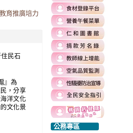
to
link
https://re
滬教育推廣培力
to
l%2F&flowEntry=ServiceLogin&flowName=GlifWebSignIn&hd=m2.
\
link
https://fa
to
\
=1&sacu=1&service=mail&dsh=S-
link
https://
to
authuser=
link
https://si
\
to
\
新住民石
link
https://si
to
commit
link
https://re
\
to
\
link
滬』為
https://ai
to
住民，分享
\
https://si
市海洋文化
harassmen
link
貴的文化景
usp=shari
link
link
to
\
to
to
https://www.edu.tw/PrepareEDU/Default.a
link
公務專區
https://www.edu.tw/PrepareEDU/Default.a
https://www.edu.tw/PrepareEDU/Default.a
rvice=mail&sacu=1&rip=1&&Email=@mail.rhps.tyc.edu.tw#identifier
to