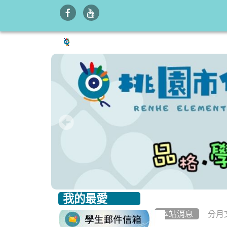
我的最愛
:::
:::
本站消息
分月
link