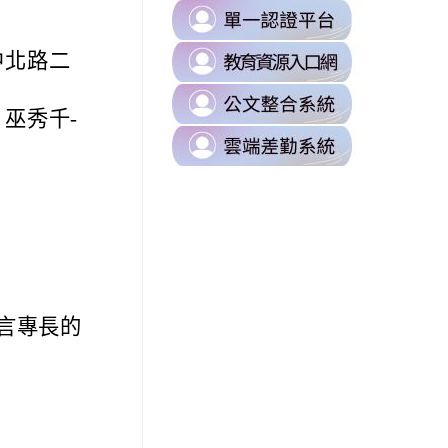
B0%88%E5%8D%80
link
https://milk.tyc.edu.tw/
to
sUZK7Dk/edit?
link
中北路二
https://s
to
\
link
https://d
巫秀千-
to
\
link
https://odi
to
\
https://t
\
08xLLVI/edit?
語言專長的
87%E8%A8%8A%E7%B5%84/%E4%BB%81%E5%92%8C%E5%9C%8B%