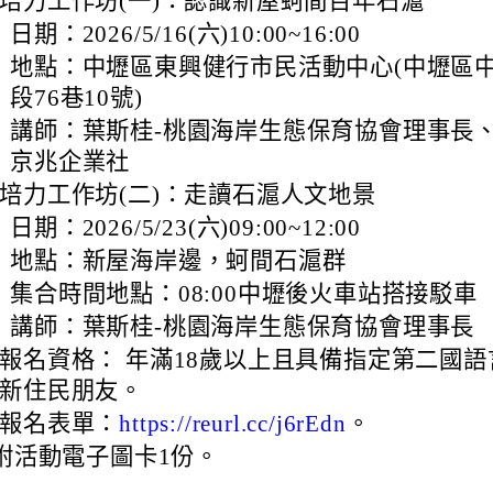
培力工作坊(一)：認識新屋蚵間百年石滬
oogle.com/mail.rhps.tyc.edu.tw/stu/%E9%98%B2%E7%96%AB%E5%
、
日期：2026/5/16(六)10:00~16:00
gle.com/spreadsheets/d/1rXyhy0tIbRDqF3eNsMyJxW3xLZPP815P9Ncs
9nrN
、
地點：中壢區東興健行市民活動中心(中壢區
段76巷10號)
.edu.tw/index.php
、
講師：葉斯桂-桃園海岸生態保育協會理事長、
ogle.com/drive/folders/0B2ULoXCfeKzqZnU5Q2I3UnRGWDg?
京兆企業社
ube.com/@rhps02
培力工作坊(二)：走讀石滬人文地景
9y2V2bExw
、
日期：2026/5/23(六)09:00~12:00
edu.tw/tycx/modules/x_sitedestine/sitedestine.php
、
地點：新屋海岸邊，蚵間石滬群
gle.com/spreadsheets/d/1WkcltOj__1dGg1a2NGee3azYkb5UQdXp_NsM
、
集合時間地點：08:00中壢後火車站搭接駁車
id=777554276
、
講師：葉斯桂-桃園海岸生態保育協會理事長
gle.com/spreadsheets/d/1KbviNEDZ3uh2iKruKgqCAoIC-
E3RAA/edit?
報名資格： 年滿18歲以上且具備指定第二國
.google.com/mail.rhps.tyc.edu.tw/academic/%E8%B3%
id=1312303990\
新住民朋友。
報名表單：
。
https://reurl.cc/j6rEdn
附活動電子圖卡1份。