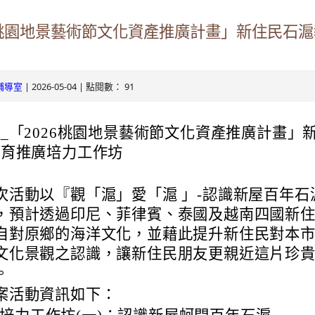
ogle.com/v3/signin/identifier?
26桃園地景藝術節文化資產推廣計畫」新住民石
s.tyc.edu.tw&continue=https%3A%2F%2Fmail.google.com%2Fmai
.com/mail.rhps.tyc.edu.tw/info/
RSdxeeG5nrlJnxQVh59lCeFist1zV0waxmgWQw&ltmpl=default&rip
131/tycx/modules/x_honours/list.php
2863598551413&theme=glif#identifier
| 2026-05-04 | 點閱數： 91
輔導室
e.com/mail.rhps.tyc.edu.tw/online
_「2026桃園地景藝術節文化資產推廣計畫」
ogle.com/mail.rhps.tyc.edu.tw/113/%E9%A6%96%E9%A0%81
教育推廣培力工作坊
u.tw/TYDRP/Index.aspx
次活動以『觀「滬」愛「滬 」-認識新屋百年石
du.tw/TYESS/web/#/
，預計透過印尼、菲律賓、泰國及越南四國新
自對原鄉的海洋文化，並藉此提升新住民對本
文化景觀之認識，讓新住民朋友更親近這片珍
。
oogle.com/ServiceLogin?
案活動資訊如下：
//mail.google.com/mail/&ltmpl=default&hd=mail.rhps.tyc.edu.tw&se