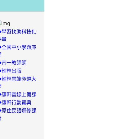
◆學習扶助科技化
評量
◆全國中小學題庫
網
-
◆南一教師網
◆翰林出版
29/504-
◆翰林雲端命題大
師
◆康軒雲線上備課
◆康軒行動寶典
◆
原住民語選修課
程