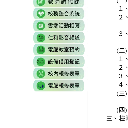
(一)
https://sites.g
\
to
to
\
１
link
https://docs.goo
https://reurl.cc/77
２
to
gid=0#gid=0
\
link
http://sso.rhps.tyc
to
\
３
link
https://drive.go
to
resourcekey=0-
link
https://www.yout
(二)
3BhSAF0XPu8IT
to
\
\
１
link
http://3w.rhps.tyc.
to
２
link
https://docs.goo
３
to
gid=777554276#g
link
４
https://docs.goo
\
to
j9WD3dm8C7HXE
(三)
https://sites
gid=1312303990#g
(四)
三、
檢