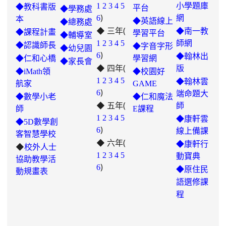
1
2
3
4
5
小學題庫
◆教科書版
平台
◆學務處
)
6
網
本
◆英語線上
◆總務處
◆ 三年(
◆南一教
◆課程計畫
學習平台
◆輔導室
link
1
2
3
4
5
師網
◆認識師長
◆字音字形
◆幼兒園
)
to
6
◆翰林出
◆仁和心橋
學習網
◆家長會
◆ 四年(
https://padlet.com/hui22026/302-
版
◆iMath領
◆校園好
hwbav1x2c8b5ge0y
1
2
3
4
5
◆翰林雲
航家
GAME
)
6
端命題大
◆數學小老
◆仁和魔法
◆ 五年(
師
師
E課程
link
1
2
3
4
5
◆康軒雲
◆5D數學創
)
to
6
線上備課
客智慧學校
◆ 六年(
https://padlet.com/chungling29/5
◆康軒行
◆
校外人士
7ddh1o7gcaf2lqtb
1
2
3
4
5
動寶典
協助教學活
)
6
◆
原住民
動規畫表
語選修課
程