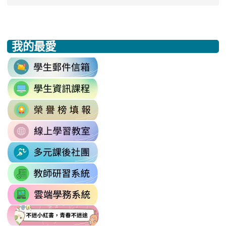
我的最愛
:::
link
to
link
https://accounts.google.com/v3/signi
to
Email=%40m2.rhps.tyc.edu.tw&
link
https://sites.google.com/mail.rhps.t
vdH-
to
\
OefDvrdxFH24SxIRSdxeeG5nrlJn
link
http://163.30.102.131/tycx/modules
1174341445%3A1702863598551413
to
\
\
link
https://sites.google.com/mail.rhps.t
to
\
link
https://sites.google.com/mail.
to
link
https://drp.tyc.edu.tw/TYDRP/Inde
to
link
link
link
https://star.tyc.edu.tw/TYESS/web/
to
to
to