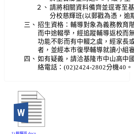
２、
請將相關資料備齊並逕寄至
分校慈輝班(以郵戳為憑，逾
三、
招生資格：輔導對象為義務教育
而中途輟學，經追蹤輔導返校而
功能不彰而有中輟之虞，經家長
者，並經本市復學輔導就讀小組
四、
如有疑義，請洽基隆市中山高中
絡電話：(02)2424-2802分機40。
1) 慈輝班.docx