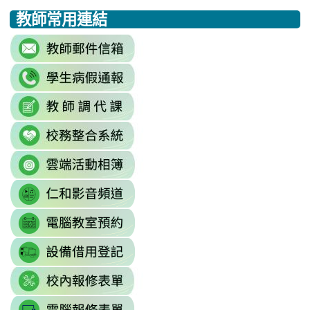
教師常用連結
https://eliteracy.edu.tw/Shorts/xia
https://eliteracy.edu.tw/Shorts/xia
https://eliteracy.edu.tw/Shorts/xia
link
to
link
https://accounts.google.com/Servi
to
continue=https%3A//mail.google.c
link
link
https://sites.google.com/mai
\
to
to
\
link
https://docs.google.com/sprea
https://reurl.cc/779nrN
to
gid=0#gid=0
\
link
http://sso.rhps.tyc.edu.tw/index.php
to
\
link
https://drive.google.com/driv
to
resourcekey=0-
link
https://www.youtube.com/@rhps0
3BhSAF0XPu8IT9y2V2bExw
to
\
\
link
http://3w.rhps.tyc.edu.tw/tycx/modu
to
link
https://docs.google.com/sprea
to
gid=777554276#gid=777554276
link
https://docs.google.com/spread