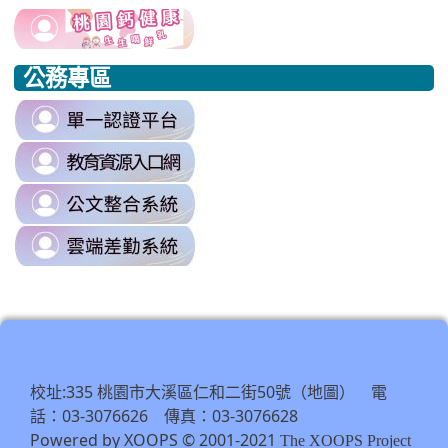
usp=sharing/
link
link
https://www.edu.tw/PrepareEDU/De
link
\
to
to
to
公務專區
https://www.edu.tw/PrepareEDU/Default.aspx
https://www.edu.tw/PrepareEDU/Default.aspx
https://milk.tyc.edu.tw/
link
to
link
https://sso.tyc.edu.tw/TYESSO/Lo
to
\
link
https://drp.tyc.edu.tw/TYDRP/Inde
to
\
link
https://odis.tycg.gov.tw/
to
\
https://tycg.cloudhr.tw/TY_SCHO
\
校址:335 桃園市大溪區仁和二街50號（
） 電
地圖
話：03-3076626 傳真：03-3076628
Powered by XOOPS © 2001-2021
The XOOPS Project