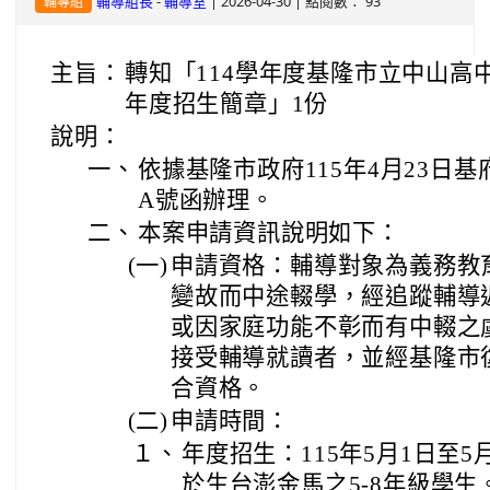
-
| 2026-04-30 | 點閱數： 93
輔導組長
輔導室
輔導組
主旨：
轉知「114學年度基隆市立中山高
年度招生簡章」1份
說明：
一、
依據基隆市政府115年4月23日基府
A號函辦理。
二、
本案申請資訊說明如下：
(一)
申請資格：輔導對象為義務教
變故而中途輟學，經追蹤輔導
或因家庭功能不彰而有中輟之
接受輔導就讀者，並經基隆市
合資格。
(二)
申請時間：
１、
年度招生：115年5月1日至
於生台澎金馬之5-8年級學生