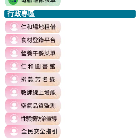
\
to
j9WD3dm8C7HXEE3RAA/edit?
行政專區
https://sites.google.com
:::
gid=1312303990#gid=1312303990
link
to
link
https://reurl.cc/6dDjWb
to
\
link
https://fatraceschool.k12ea.gov.tw/
to
\
link
https://sites.google.com/a/m
to
authuser=0
link
https://sites.google.com/mail.rhps.
\
to
\
link
https://sites.google.com/mail.rhps.t
to
committee/%E5%90%84%E9
link
https://reurl.cc/prnXzQ
\
to
\
link
https://airtw.moenv.gov.tw/
to
\
link
https://sites.google.com/mail.rhps.t
to
harassment?