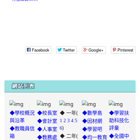
Facebook
Twitter
Google+
Pinterest
網站列表
◆ 一年(
◆學校概況
◆校長室
◆數學島
◆學習扶
與沿革
1
2
3
4
5
助科技化
◆會計室
◆因材網
)
6
評量
◆教職員信
◆人事室
◆學習吧
◆ 二年(
箱
◆全國中
◆教務處
◆均一教育