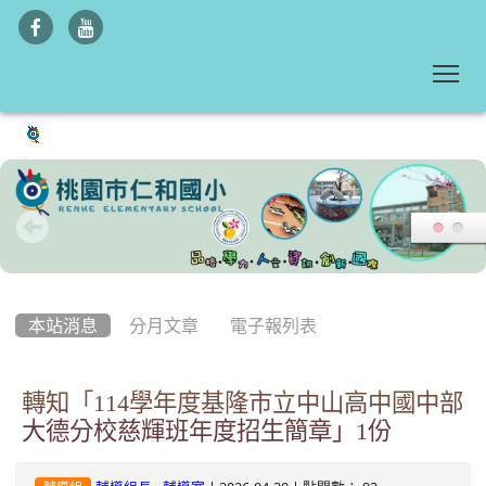
To
:::
本站消息
分月文章
電子報列表
轉知「114學年度基隆市立中山高中國中部
大德分校慈輝班年度招生簡章」1份