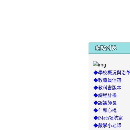
網站列表
◆學校概況與沿
◆教職員信箱
◆教科書版本
◆課程計畫
◆認識師長
◆仁和心橋
◆iMath領航家
◆數學小老師