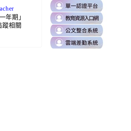
B0%88%E5%8D%80
link
https://milk.tyc.edu.tw/
eacher
to
sUZK7Dk/edit?
link
台一年期」
https://s
to
追蹤相關
\
link
https://d
to
\
link
https://odi
to
\
https://t
\
08xLLVI/edit?
87%E8%A8%8A%E7%B5%84/%E4%BB%81%E5%92%8C%E5%9C%8B%