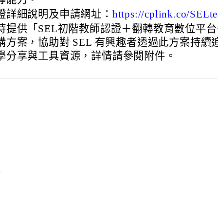
oogle.com/mail.rhps.tyc.edu.tw/stu/%E9%98%B2%E7%96%AB%E5%
證詳細說明及申請網址：
https://cplink.co/SELt
gle.com/spreadsheets/d/1rXyhy0tIbRDqF3eNsMyJxW3xLZPP815P9Ncs
9nrN
時提供「SEL初階教師認證＋翻轉教育數位平
購方案，協助對 SEL 有興趣者透過此方案持續
.edu.tw/index.php
學分享與工具資源，詳情請參閱附件。
ogle.com/drive/folders/0B2ULoXCfeKzqZnU5Q2I3UnRGWDg?
ube.com/@rhps02
9y2V2bExw
edu.tw/tycx/modules/x_sitedestine/sitedestine.php
gle.com/spreadsheets/d/1WkcltOj__1dGg1a2NGee3azYkb5UQdXp_NsM
id=777554276
gle.com/spreadsheets/d/1KbviNEDZ3uh2iKruKgqCAoIC-
E3RAA/edit?
.google.com/mail.rhps.tyc.edu.tw/academic/%E8%B3%
id=1312303990\
.