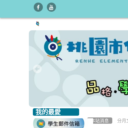
我的最愛
:::
:::
本站消息
分月
link