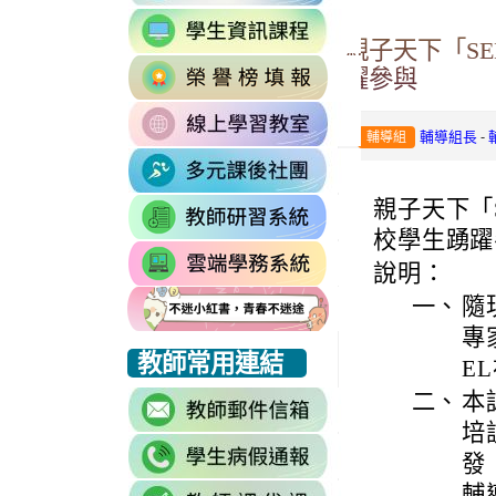
to
link
https://accounts.go
親子天下「S
to
Email=%40m2.rhp
link
https://sites.google
躍參與
vdH-
to
\
OefDvrdxFH24SxI
link
http://163.30.102.
1174341445%3A170
-
輔導組長
輔導組
to
\
\
link
https://sites.googl
to
\
親子天下「
link
https://sites.go
to
校學生踴躍
link
https://drp.tyc.ed
說明：
to
一、
隨
https://star.tyc.e
專
link
link
link
教師常用連結
E
to
to
to
二、
本
link
https://eliteracy.edu.tw/Shorts/xiaohongshu.html
https://eliteracy.edu.tw/Shorts/xiaohongshu.html
https://eliteracy.edu.tw/Shorts/xiaohongshu.html
to
培
link
https://accounts.g
發
to
continue=https%3A
輔
link
link