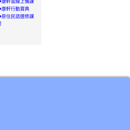
◆康軒雲線上備課
◆康軒行動寶典
◆
原住民語選修課
程