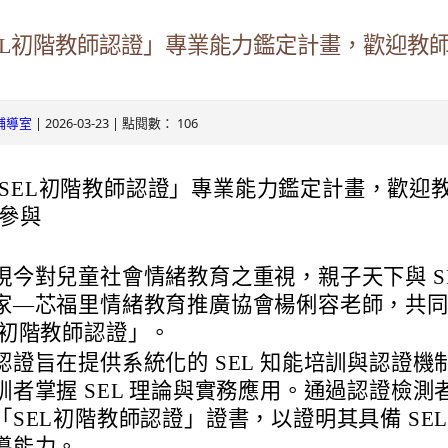
ogle.com/v3/signin/identifier?
EL初階教師認證」專業能力鑑定計畫，歡迎教
s.tyc.edu.tw&continue=https%3A%2F%2Fmail.google.com%2Fmai
.com/mail.rhps.tyc.edu.tw/info/
RSdxeeG5nrlJnxQVh59lCeFist1zV0waxmgWQw&ltmpl=default&rip
131/tycx/modules/x_honours/list.php
2863598551413&theme=glif#identifier
| 2026-03-23 | 點閱數： 106
輔導室
e.com/mail.rhps.tyc.edu.tw/online
SEL初階教師認證」專業能力鑑定計畫，歡迎
ogle.com/mail.rhps.tyc.edu.tw/113/%E9%A6%96%E9%A0%81
參與
u.tw/TYDRP/Index.aspx
現今對兒童社會情緒教育之重視，親子天下與 SE
du.tw/TYESS/web/#/
家—芯福里情緒教育推廣協會楊俐容老師，共同
L初階教師認證」。
認證旨在提供系統化的 SEL 知能培訓與認證機
訓者掌握 SEL 理論與實務應用。通過認證檢測
oogle.com/ServiceLogin?
「SEL初階教師認證」證書，以證明其具備 SEL
//mail.google.com/mail/&ltmpl=default&hd=mail.rhps.tyc.edu.tw&se
導能力。