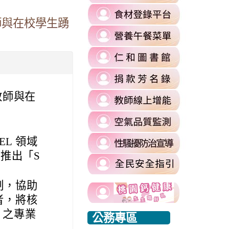
to
link
https://re
師與在校學生踴
to
l%2F&flowEntry=ServiceLogin&flowName=GlifWebSignIn&hd=m2.
\
link
https://fa
to
\
=1&sacu=1&service=mail&dsh=S-
link
https://
to
authuser=
link
https://si
\
to
\
教師與在
link
https://si
to
commit
link
https://re
\
to
\
link
L 領域
https://ai
to
推出「S
\
https://si
harassmen
link
制，協助
usp=shari
link
link
to
者，將核
\
to
to
https://www.edu.tw/PrepareEDU/Default.a
link
 之專業
公務專區
https://www.edu.tw/PrepareEDU/Default.a
https://www.edu.tw/PrepareEDU/Default.a
rvice=mail&sacu=1&rip=1&&Email=@mail.rhps.tyc.edu.tw#identifier
to