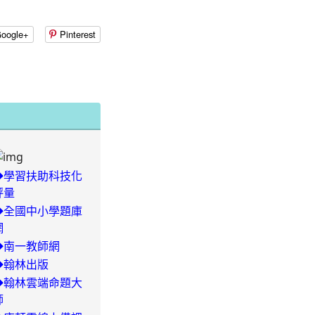
oogle+
Pinterest
◆學習扶助科技化
評量
◆全國中小學題庫
網
-
◆南一教師網
◆翰林出版
29/504-
◆翰林雲端命題大
師