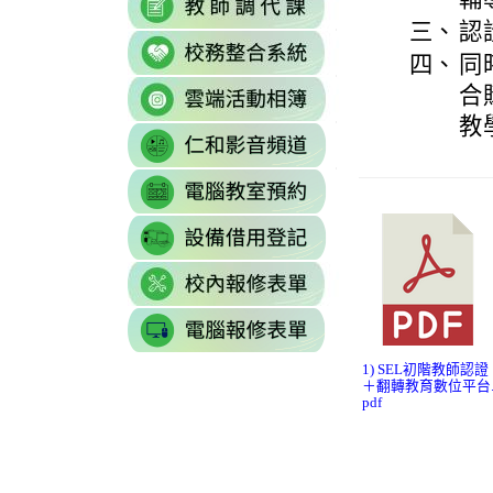
https://sites.g
\
to
to
三、
認
\
link
https://docs.goo
https://reurl.cc/77
四、
同
to
gid=0#gid=0
\
link
合
http://sso.rhps.tyc
to
\
教
link
https://drive.go
to
resourcekey=0-
link
https://www.yout
3BhSAF0XPu8IT
to
\
\
link
http://3w.rhps.tyc.
to
link
https://docs.goo
to
gid=777554276#g
link
https://docs.goo
\
to
j9WD3dm8C7HXE
1) SEL初階教師認證
https://sites
gid=1312303990#g
＋翻轉教育數位平台
pdf