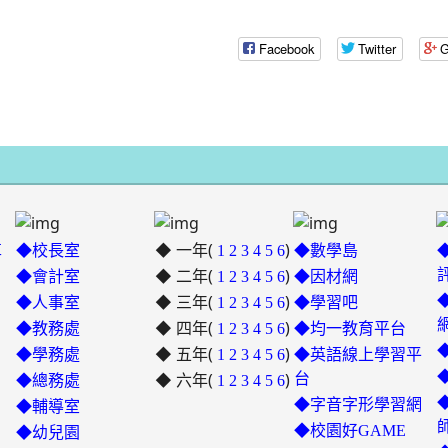
Facebook
Twitter
G
◆ 一年(
)
革
◆校長室
1
2
3
4
5
6
◆數學島
◆ 二年(
)
◆會計室
1
2
3
4
5
6
◆因材網
◆ 三年(
)
link
◆人事室
1
2
3
4
5
6
◆學習吧
◆ 四年(
to
)
◆教務處
1
2
3
4
5
6
◆均一教育平台
https://padlet.com/hui22026/302
◆ 五年(
)
link
◆學務處
1
2
3
4
5
6
◆英語線上學習平
hwbav1x2c8b5ge0y
◆ 六年(
to
)
台
◆總務處
1
2
3
4
5
6
https://padlet.com/chungling
◆字音字形學習網
◆輔導室
7ddh1o7gcaf2lqtb
◆校園好GAME
◆幼兒園