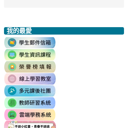
我的最愛
:::
link
to
link
https://accounts.google.com/v3/signi
to
Email=%40m2.rhps.tyc.edu.tw&
link
https://sites.google.com/mail.rhps.t
vdH-
to
\
OefDvrdxFH24SxIRSdxeeG5nrlJn
link
http://163.30.102.131/tycx/modules
1174341445%3A1702863598551413
to
\
\
link
https://sites.google.com/mail.rhps.t
to
\
link
https://sites.google.com/mail.
to
link
https://drp.tyc.edu.tw/TYDRP/Inde
to
link
link
link
https://star.tyc.edu.tw/TYESS/web/