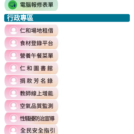
link
https://docs.google.com/spread
\
to
j9WD3dm8C7HXEE3RAA/edit?
行政專區
https://sites.google.com
:::
gid=1312303990#gid=1312303990
link
to
link
https://reurl.cc/6dDjWb
to
\
link
https://fatraceschool.k12ea.gov.tw/
to
\
link
https://sites.google.com/a/m
to
authuser=0
link
https://sites.google.com/mail.rhps.
\
to
\
link
https://sites.google.com/mail.rhps.t
to
committee/%E5%90%84%E9
link
https://reurl.cc/prnXzQ
\
to
\
link
https://airtw.moenv.gov.tw/
to
\
link
https://sites.google.com/mail.rhps.t