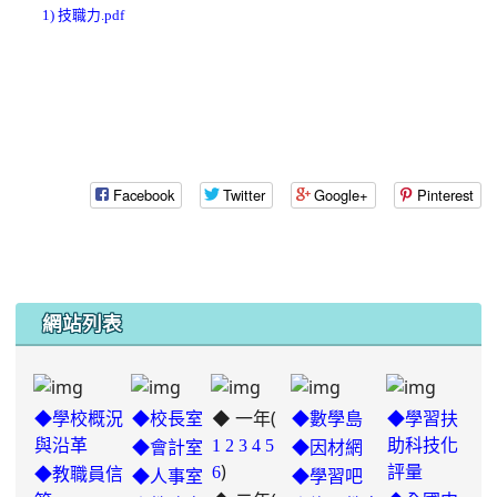
1) 技職力.pdf
Facebook
Twitter
Google+
Pinterest
網站列表
◆ 一年(
◆學校概況
◆校長室
◆數學島
◆學習扶
與沿革
1
2
3
4
5
助科技化
◆會計室
◆因材網
)
6
評量
◆教職員信
◆人事室
◆學習吧