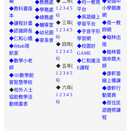
◆ 二年(
箱
◆全國中
◆教務處
◆均一教育
1
2
3
4
5
小學題庫
◆教科書版
平台
◆學務處
)
6
網
本
◆英語線上
◆總務處
◆ 三年(
◆南一教
◆課程計畫
學習平台
◆輔導室
link
1
2
3
4
5
師網
◆認識師長
◆字音字形
◆幼兒園
)
to
6
◆翰林出
◆仁和心橋
學習網
◆家長會
◆ 四年(
https://padlet.com/hui22026/302-
版
◆iMath領
◆校園好
hwbav1x2c8b5ge0y
1
2
3
4
5
◆翰林雲
航家
GAME
)
6
端命題大
◆數學小老
◆仁和魔法
◆ 五年(
師
師
E課程
link
1
2
3
4
5
◆康軒雲
◆5D數學創
)
to
6
線上備課
客智慧學校
◆ 六年(
https://padlet.com/chungling29/5
◆康軒行
◆
校外人士
7ddh1o7gcaf2lqtb
1
2
3
4
5
動寶典
協助教學活
)
6
◆
原住民
動規畫表
語選修課
程