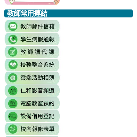
to
to
to
教師常用連結
https://eliteracy.edu.tw/Shorts/xia
https://eliteracy.edu.tw/Shorts/xia
https://eliteracy.edu.tw/Shorts/xia
link
to
link
https://accounts.google.com/Servi
to
continue=https%3A//mail.google.c
link
link
https://sites.google.com/mai
\
to
to
\
link
https://docs.google.com/sprea
https://reurl.cc/779nrN
to
gid=0#gid=0
\
link
http://sso.rhps.tyc.edu.tw/index.php
to
\
link
https://drive.google.com/driv
to
resourcekey=0-
link
https://www.youtube.com/@rhps0
3BhSAF0XPu8IT9y2V2bExw
to
\
\
link
http://3w.rhps.tyc.edu.tw/tycx/modu
to
link
https://docs.google.com/sprea
to
gid=777554276#gid=777554276