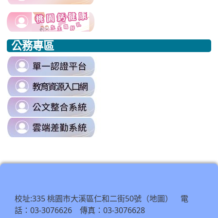
to
harassment?
usp=sharing/
link
link
https://www.edu.tw/PrepareEDU/De
link
\
to
to
to
公務專區
https://www.edu.tw/PrepareEDU/Default.aspx
https://www.edu.tw/PrepareEDU/Default.aspx
https://milk.tyc.edu.tw/
link
to
link
https://sso.tyc.edu.tw/TYESSO/Lo
to
\
link
https://drp.tyc.edu.tw/TYDRP/Inde
to
\
link
https://odis.tycg.gov.tw/
to
\
https://tycg.cloudhr.tw/TY_SCHO
\
校址:335 桃園市大溪區仁和二街50號（
） 電
地圖
話：03-3076626 傳真：03-3076628