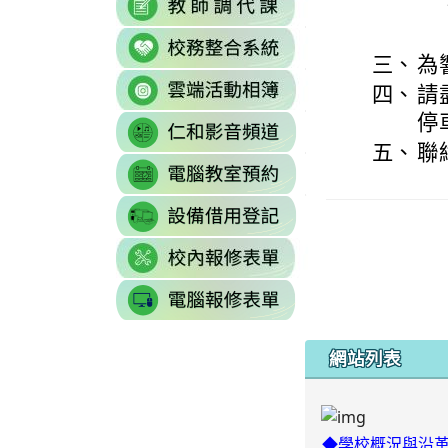
https://sites.g
\
to
to
\
link
https://docs.goo
https://reurl.cc/77
三、
為
to
gid=0#gid=0
\
link
http://sso.rhps.tyc
四、
請
to
\
停
link
https://drive.go
to
五、
聯
resourcekey=0-
link
https://www.yout
3BhSAF0XPu8IT
to
\
\
link
http://3w.rhps.tyc.
to
link
https://docs.goo
to
gid=777554276#g
link
https://docs.goo
\
to
j9WD3dm8C7HXE
https://sites
gid=1312303990#g
網站列表
◆學校概況與沿