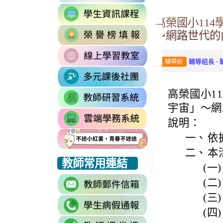
to
link
https://accounts.go
高榮國小11
to
Email=%40m2.rhp
link
https://sites.google
～網路世代的
vdH-
to
\
OefDvrdxFH24SxI
link
http://163.30.102.
1174341445%3A170
-
輔導組長
輔導組
to
\
\
link
https://sites.googl
to
\
高榮國小
1
link
https://sites.go
to
宇宙」～網
link
https://drp.tyc.ed
說明：
to
一、
依
https://star.tyc.e
二、
本
link
link
link
教師常用連結
(一)
to
to
to
link
(二)
https://eliteracy.edu.tw/Shorts/xiaohongshu.html
https://eliteracy.edu.tw/Shorts/xiaohongshu.html
https://eliteracy.edu.tw/Shorts/xiaohongshu.html
to
(三)
link
https://accounts.g
(四)
to
continue=https%3A
link
link