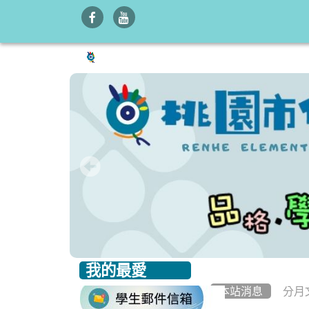
我的最愛
:::
:::
本站消息
分月
link