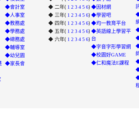
◆ 二年(
)
◆會計室
1
2
3
4
5
6
◆因材網
◆ 三年(
)
link
◆人事室
1
2
3
4
5
6
◆學習吧
◆ 四年(
to
)
◆教務處
1
2
3
4
5
6
◆均一教育平台
https://padlet.com/hui22026/302
◆ 五年(
)
link
◆學務處
1
2
3
4
5
6
◆英語線上學習平
hwbav1x2c8b5ge0y
◆ 六年(
to
)
台
◆總務處
1
2
3
4
5
6
https://padlet.com/chungling
◆字音字形學習網
◆輔導室
7ddh1o7gcaf2lqtb
◆校園好GAME
◆幼兒園
◆仁和魔法E課程
慧
◆家長會
教