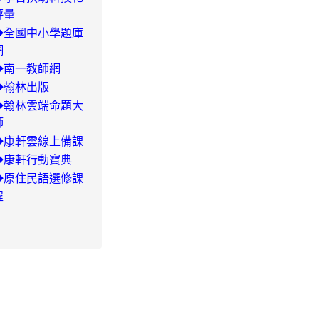
評量
◆全國中小學題庫
網
-
◆南一教師網
◆翰林出版
29/504-
◆翰林雲端命題大
師
◆康軒雲線上備課
◆康軒行動寶典
◆
原住民語選修課
程