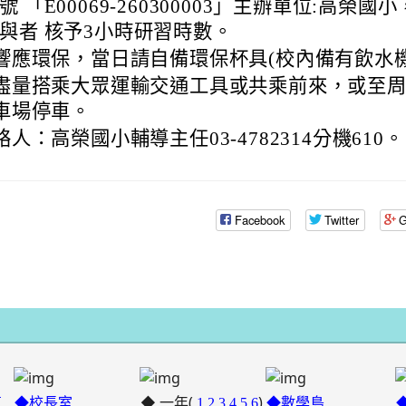
oogle.com/mail.rhps.tyc.edu.tw/stu/%E9%98%B2%E7%96%AB%E5%
號 「E00069-260300003」主辦單位:高榮國
與者 核予3小時研習時數。
gle.com/spreadsheets/d/1rXyhy0tIbRDqF3eNsMyJxW3xLZPP815P9Ncs
9nrN
響應環保，當日請自備環保杯具(校內備有飲水機
.edu.tw/index.php
盡量搭乘大眾運輸交通工具或共乘前來，或至
車場停車。
ogle.com/drive/folders/0B2ULoXCfeKzqZnU5Q2I3UnRGWDg?
絡人：高榮國小輔導主任03-4782314分機610。
ube.com/@rhps02
9y2V2bExw
edu.tw/tycx/modules/x_sitedestine/sitedestine.php
Facebook
Twitter
G
gle.com/spreadsheets/d/1WkcltOj__1dGg1a2NGee3azYkb5UQdXp_NsM
id=777554276
gle.com/spreadsheets/d/1KbviNEDZ3uh2iKruKgqCAoIC-
E3RAA/edit?
.google.com/mail.rhps.tyc.edu.tw/academic/%E8%B3%
id=1312303990\
◆ 一年(
)
革
◆校長室
1
2
3
4
5
6
◆數學島