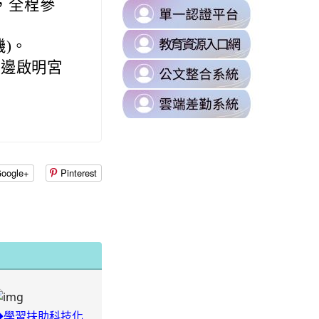
B0%88%E5%8D%80
小，全程參
link
https://milk.tyc.edu.tw/
to
sUZK7Dk/edit?
link
https://s
)。
to
\
周邊啟明宮
link
https://d
to
\
link
https://odi
to
\
https://t
\
oogle+
Pinterest
08xLLVI/edit?
87%E8%A8%8A%E7%B5%84/%E4%BB%81%E5%92%8C%E5%9C%8B%
◆學習扶助科技化