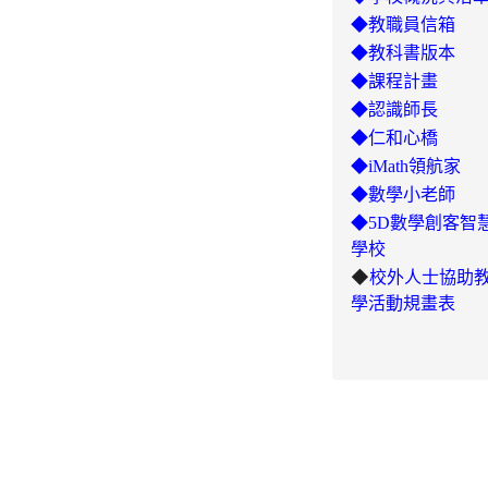
◆教職員信箱
◆教科書版本
◆課程計畫
◆認識師長
◆仁和心橋
◆iMath領航家
◆數學小老師
◆5D數學創客智
學校
◆
校外人士協助
學活動規畫表