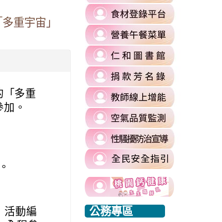
to
link
https://re
「多重宇宙」
to
l%2F&flowEntry=ServiceLogin&flowName=GlifWebSignIn&hd=m2.
\
link
https://fa
to
\
=1&sacu=1&service=mail&dsh=S-
link
https://
to
authuser=
link
https://si
\
to
\
的「多重
link
https://si
to
參加。
commit
link
https://re
\
to
\
link
https://ai
to
\
https://si
0。
harassmen
link
usp=shari
link
link
to
\
to
to
https://www.edu.tw/PrepareEDU/Default.a
link
公務專區
，活動編
https://www.edu.tw/PrepareEDU/Default.a
https://www.edu.tw/PrepareEDU/Default.a
rvice=mail&sacu=1&rip=1&&Email=@mail.rhps.tyc.edu.tw#identifier
to