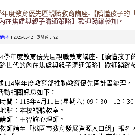
ogle.com/v3/signin/identifier?
4學年度教育優先區親職教育講座-【讀懂孩子的
s.tyc.edu.tw&continue=https%3A%2F%2Fmail.google.com%2Fmai
.com/mail.rhps.tyc.edu.tw/info/
內在焦慮與親子溝通策略】歡迎踴躍參加。
RSdxeeG5nrlJnxQVh59lCeFist1zV0waxmgWQw&ltmpl=default&rip
131/tycx/modules/x_honours/list.php
2863598551413&theme=glif#identifier
| 2026-03-12 | 點閱數： 92
輔導室
e.com/mail.rhps.tyc.edu.tw/online
14學年度教育優先區親職教育講座-【讀懂孩子
ogle.com/mail.rhps.tyc.edu.tw/113/%E9%A6%96%E9%A0%81
路世代的內在焦慮與親子溝通策略】歡迎踴躍
u.tw/TYDRP/Index.aspx
據114學年度教育部推動教育優先區計畫辦理。
du.tw/TYESS/web/#/
活動相關訊息如下：
時間：115年4月11日(星期六) 09：30 - 12：3
地點：本校視聽教室。
講師：王智誼心理師。
oogle.com/ServiceLogin?
教師請至「桃園市教育發展資源入口網」報名
//mail.google.com/mail/&ltmpl=default&hd=mail.rhps.tyc.edu.tw&se