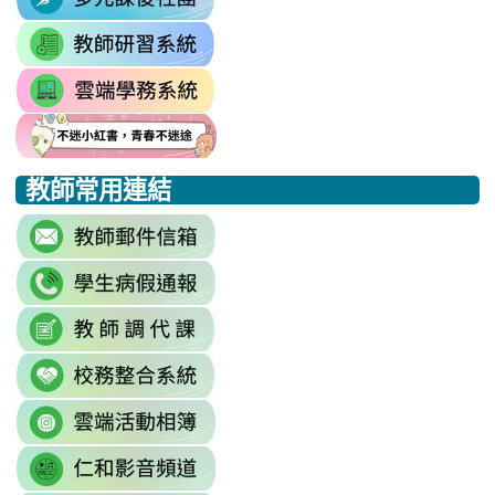
to
\
link
https://sites.google.com/mail.
to
link
https://drp.tyc.edu.tw/TYDRP/Inde
to
link
link
link
https://star.tyc.edu.tw/TYESS/web/
to
to
to
教師常用連結
https://eliteracy.edu.tw/Shorts/xia
https://eliteracy.edu.tw/Shorts/xia
https://eliteracy.edu.tw/Shorts/xia
link
to
link
https://accounts.google.com/Servi
to
continue=https%3A//mail.google.c
link
link
https://sites.google.com/mai
\
to
to
\
link
https://docs.google.com/sprea
https://reurl.cc/779nrN
to
gid=0#gid=0
\
link
http://sso.rhps.tyc.edu.tw/index.php
to
\
link
https://drive.google.com/driv
to
resourcekey=0-