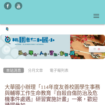
To
:::
本站消息
分月文章
電子報列表
大華國小辦理「114年度友善校園學生事務
與輔導工作生命教育『自殺自傷防治及危
機事件處遇』研習實施計畫」一案，歡迎