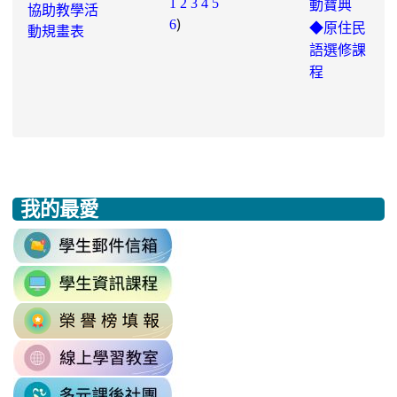
1
2
3
4
5
動寶典
協助教學活
)
6
◆
原住民
動規畫表
語選修課
程
我的最愛
:::
link
to
link
https://accounts.google.com/v3/signi
to
Email=%40m2.rhps.tyc.edu.tw&
link
https://sites.google.com/mail.rhps.t
vdH-
to
\
OefDvrdxFH24SxIRSdxeeG5nrlJn
link
http://163.30.102.131/tycx/modules
1174341445%3A1702863598551413
to
\
\
link
https://sites.google.com/mail.rhps.t