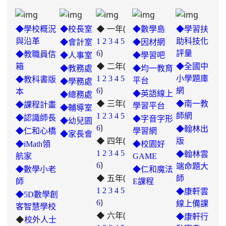
◆ 一年(
◆學校概況
◆校長室
◆數學島
◆學習扶
與沿革
1
2
3
4
5
助科技化
◆會計室
◆因材網
)
6
評量
◆教職員信
◆人事室
◆學習吧
◆ 二年(
箱
◆全國中
◆教務處
◆均一教育
1
2
3
4
5
小學題庫
◆教科書版
平台
◆學務處
)
6
網
本
◆英語線上
◆總務處
◆ 三年(
◆南一教
◆課程計畫
學習平台
◆輔導室
link
1
2
3
4
5
師網
◆認識師長
◆字音字形
◆幼兒園
)
to
6
◆翰林出
◆仁和心橋
學習網
◆家長會
◆ 四年(
https://padlet.com/hui22026/302-
版
◆iMath領
◆校園好
hwbav1x2c8b5ge0y
1
2
3
4
5
◆翰林雲
航家
GAME
)
6
端命題大
◆數學小老
◆仁和魔法
◆ 五年(
師
師
E課程
link
1
2
3
4
5
◆康軒雲
◆5D數學創
)
to
6
線上備課
客智慧學校
◆ 六年(
https://padlet.com/chungling29/5
◆康軒行
◆
校外人士
7ddh1o7gcaf2lqtb