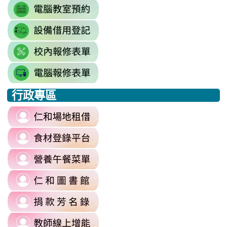
link
https://www.youtube.com/@rhps0
3BhSAF0XPu8IT9y2V2bExw
to
\
\
link
http://3w.rhps.tyc.edu.tw/tycx/modu
to
link
https://docs.google.com/sprea
to
gid=777554276#gid=777554276
link
https://docs.google.com/spread
\
to
j9WD3dm8C7HXEE3RAA/edit?
行政專區
https://sites.google.com
:::
gid=1312303990#gid=1312303990
link
to
link
https://reurl.cc/6dDjWb
to
\
link
https://fatraceschool.k12ea.gov.tw/
to
\
link
https://sites.google.com/a/m
to
authuser=0
link
https://sites.google.com/mail.rhps.
\
to
\
link
https://sites.google.com/mail.rhps.t