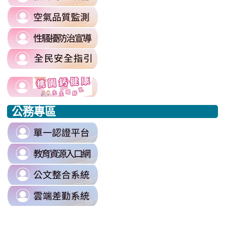
to
committee/%E5%90%84%E9
link
https://reurl.cc/prnXzQ
\
to
\
link
https://airtw.moenv.gov.tw/
to
\
link
https://sites.google.com/mail.rhps.t
to
harassment?
usp=sharing/
link
link
https://www.edu.tw/PrepareEDU/De
link
\
to
to
to
公務專區
https://www.edu.tw/PrepareEDU/Default.aspx
https://www.edu.tw/PrepareEDU/Default.aspx
https://milk.tyc.edu.tw/
link
to
link
https://sso.tyc.edu.tw/TYESSO/Lo
to
\
link
https://drp.tyc.edu.tw/TYDRP/Inde
to
\
link
https://odis.tycg.gov.tw/
to
\
https://tycg.cloudhr.tw/TY_SCHO