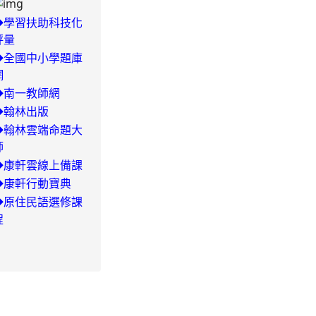
◆學習扶助科技化
評量
◆全國中小學題庫
網
-
◆南一教師網
◆翰林出版
29/504-
◆翰林雲端命題大
師
◆康軒雲線上備課
◆康軒行動寶典
◆
原住民語選修課
程