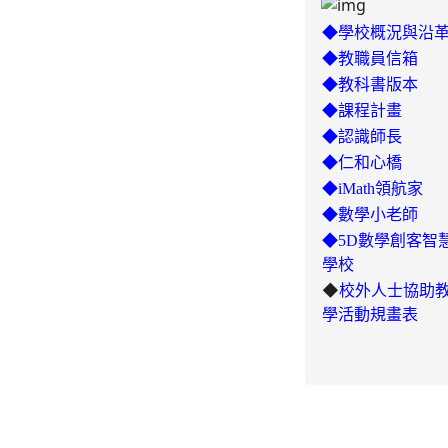
◆學校概況與沿
◆教職員信箱
◆教科書版本
◆課程計畫
◆認識師長
◆仁和心橋
◆iMath領航家
◆數學小老師
◆5D數學創客智
學校
◆
校外人士協助
學活動規畫表