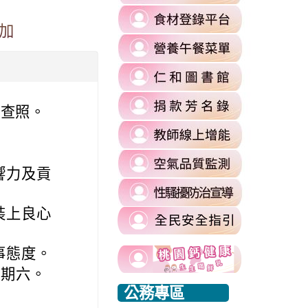
to
link
https://re
加
to
l%2F&flowEntry=ServiceLogin&flowName=GlifWebSignIn&hd=m2.
\
link
https://fa
to
\
=1&sacu=1&service=mail&dsh=S-
link
https://
to
authuser=
link
https://si
\
請查照。
to
\
link
https://si
to
commit
link
https://re
\
響力及貢
to
\
link
https://ai
to
\
裝上良心
https://si
harassmen
link
事態度。
usp=shari
link
link
to
\
 星期六。
to
to
https://www.edu.tw/PrepareEDU/Default.a
link
公務專區
https://www.edu.tw/PrepareEDU/Default.a
https://www.edu.tw/PrepareEDU/Default.a
rvice=mail&sacu=1&rip=1&&Email=@mail.rhps.tyc.edu.tw#identifier
to