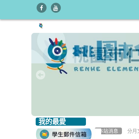
我的最愛
:::
:::
本站消息
分月
link