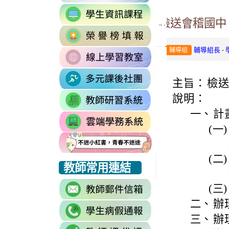
to
link
https://accounts.go
檢送會稽國中
to
Email=%40m2.rhp
link
https://sites.google
vdH-
to
\
-
OefDvrdxFH24SxI
輔導組長
輔導組
link
http://163.30.102.
1174341445%3A170
to
\
\
link
https://sites.googl
主旨：
檢
to
\
link
說明：
https://sites.go
to
一、
計
link
https://drp.tyc.ed
(一)
to
https://star.tyc.e
(二)
link
link
link
教師常用連結
to
to
to
link
(三)
https://eliteracy.edu.tw/Shorts/xiaohongshu.html
https://eliteracy.edu.tw/Shorts/xiaohongshu.html
https://eliteracy.edu.tw/Shorts/xiaohongshu.html
to
二、
辦理
link
https://accounts.g
三、
辦理
to
continue=https%3A
link
link