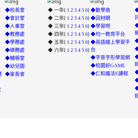
◆ 一年(
)
革
◆校長室
1
2
3
4
5
6
◆數學島
◆ 二年(
)
◆會計室
1
2
3
4
5
6
◆因材網
◆ 三年(
)
link
◆人事室
1
2
3
4
5
6
◆學習吧
◆ 四年(
to
)
◆教務處
1
2
3
4
5
6
◆均一教育平台
https://padlet.com/hui22026/302
◆ 五年(
)
link
◆學務處
1
2
3
4
5
6
◆英語線上學習平
hwbav1x2c8b5ge0y
◆ 六年(
to
)
台
◆總務處
1
2
3
4
5
6
https://padlet.com/chungling
◆字音字形學習網
◆輔導室
7ddh1o7gcaf2lqtb
◆校園好GAME
◆幼兒園
◆仁和魔法E課程
慧
◆家長會
教