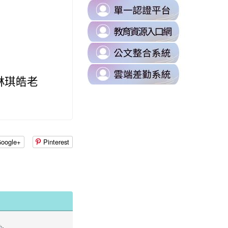
B0%88%E5%8D%80
link
https://milk.tyc.edu.tw/
to
sUZK7Dk/edit?
link
https://s
to
\
link
https://d
to
\
link
https://odi
1林琪皓老
to
\
https://t
\
08xLLVI/edit?
oogle+
Pinterest
87%E8%A8%8A%E7%B5%84/%E4%BB%81%E5%92%8C%E5%9C%8B%