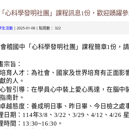
ogle.com/v3/signin/identifier?
「心科學發明社團」課程訊息1份，歡迎踴躍參
s.tyc.edu.tw&continue=https%3A%2F%2Fmail.google.com%2Fmai
.com/mail.rhps.tyc.edu.tw/info/
| 2025-01-08 | 點閱數： 322
RSdxeeG5nrlJnxQVh59lCeFist1zV0waxmgWQw&ltmpl=default&rip
學生活動
131/tycx/modules/x_honours/list.php
2863598551413&theme=glif#identifier
e.com/mail.rhps.tyc.edu.tw/online
送會稽國中「心科學發明社團」課程簡章1份，
ogle.com/mail.rhps.tyc.edu.tw/113/%E9%A6%96%E9%A0%81
畫宗旨：
u.tw/TYDRP/Index.aspx
培育人才：為社會、國家及世界培育有正面影
du.tw/TYESS/web/#/
獻的人。
心智引導：在學員心中裝上愛心馬達，在腦中
指南針。
卓越態度：養成明日事、昨日畢、今日檢之處
日期：114年3/8、3/22、3/29、4/12、4/26
oogle.com/ServiceLogin?
時間：13:30~16:30。
//mail.google.com/mail/&ltmpl=default&hd=mail.rhps.tyc.edu.tw&se