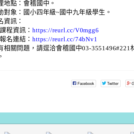
oogle.com/mail.rhps.tyc.edu.tw/stu/%E9%98%B2%E7%96%AB%E5%
理地點：會稽國中。
動對象：國小四年級~國中九年級學生。
gle.com/spreadsheets/d/1rXyhy0tIbRDqF3eNsMyJxW3xLZPP815P9Ncs
9nrN
名資訊：
.edu.tw/index.php
課程資訊：
https://reurl.cc/V0mgg6
報名連結：
https://reurl.cc/74bNv1
ogle.com/drive/folders/0B2ULoXCfeKzqZnU5Q2I3UnRGWDg?
有相關問題，請逕洽會稽國中03-3551496#22
ube.com/@rhps02
9y2V2bExw
。
edu.tw/tycx/modules/x_sitedestine/sitedestine.php
gle.com/spreadsheets/d/1WkcltOj__1dGg1a2NGee3azYkb5UQdXp_NsM
Facebook
Twitter
G
id=777554276
gle.com/spreadsheets/d/1KbviNEDZ3uh2iKruKgqCAoIC-
E3RAA/edit?
.google.com/mail.rhps.tyc.edu.tw/academic/%E8%B3%
id=1312303990\