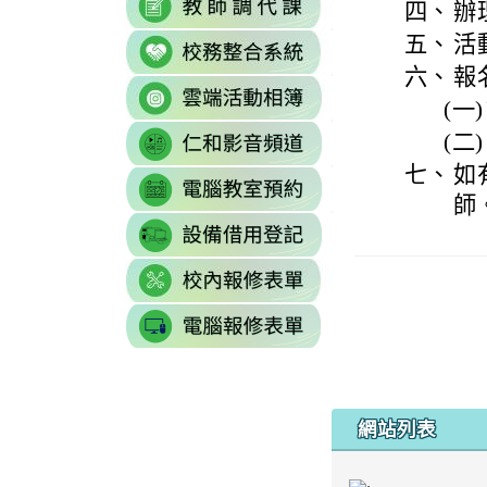
https://sites.g
四、
辦
\
to
to
\
五、
活
link
https://docs.goo
https://reurl.cc/77
to
六、
報
gid=0#gid=0
\
link
http://sso.rhps.tyc
(一)
to
\
link
(二)
https://drive.go
to
resourcekey=0-
七、
如
link
https://www.yout
3BhSAF0XPu8IT
師
to
\
\
link
http://3w.rhps.tyc.
to
link
https://docs.goo
to
gid=777554276#g
link
https://docs.goo
\
to
j9WD3dm8C7HXE
https://sites
gid=1312303990#g
網站列表