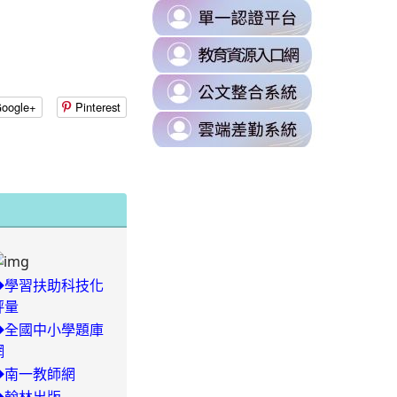
B0%88%E5%8D%80
link
https://milk.tyc.edu.tw/
to
sUZK7Dk/edit?
link
https://s
to
\
link
https://d
to
oogle+
Pinterest
\
link
https://odi
to
\
https://t
\
08xLLVI/edit?
◆學習扶助科技化
87%E8%A8%8A%E7%B5%84/%E4%BB%81%E5%92%8C%E5%9C%8B%
評量
◆全國中小學題庫
網
-
◆南一教師網