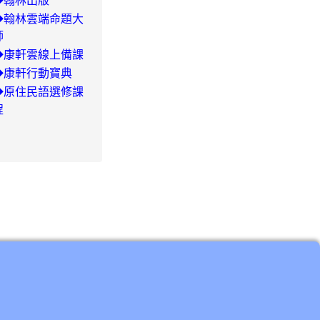
◆翰林出版
29/504-
◆翰林雲端命題大
師
◆康軒雲線上備課
◆康軒行動寶典
◆
原住民語選修課
程