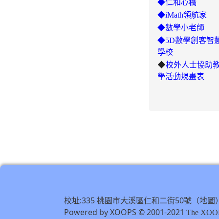
◆仁和心橋
◆iMath領航家
◆數學小老師
◆5D數學創客智
學校
◆
校外人士協助
學活動規畫表
校址:335 桃園市大溪區仁和二街50號（
地圖
Powered by XOOPS © 2001-2021
The XOOP