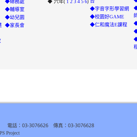
◆ 六年(
to
)
台
◆總務處
1
2
3
4
5
6
https://padlet.com/chungling
◆字音字形學習網
◆輔導室
7ddh1o7gcaf2lqtb
◆校園好GAME
◆幼兒園
◆仁和魔法E課程
慧
◆家長會
教
） 電話：03-3076626 傳真：03-3076628
S Project