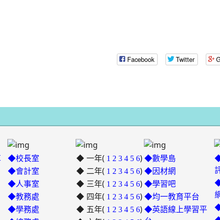
oogle.com/mail.rhps.tyc.edu.tw/stu/%E9%98%B2%E7%96%AB%E5%
gle.com/spreadsheets/d/1rXyhy0tIbRDqF3eNsMyJxW3xLZPP815P9Ncs
9nrN
.edu.tw/index.php
Facebook
Twitter
G
ogle.com/drive/folders/0B2ULoXCfeKzqZnU5Q2I3UnRGWDg?
ube.com/@rhps02
9y2V2bExw
edu.tw/tycx/modules/x_sitedestine/sitedestine.php
gle.com/spreadsheets/d/1WkcltOj__1dGg1a2NGee3azYkb5UQdXp_NsM
id=777554276
gle.com/spreadsheets/d/1KbviNEDZ3uh2iKruKgqCAoIC-
◆ 一年(
)
E3RAA/edit?
革
◆校長室
1
2
3
4
5
6
◆數學島
.google.com/mail.rhps.tyc.edu.tw/academic/%E8%B3%
id=1312303990\
◆ 二年(
)
◆會計室
1
2
3
4
5
6
◆因材網
◆ 三年(
)
link
◆人事室
1
2
3
4
5
6
◆學習吧
◆ 四年(
to
)
◆教務處
1
2
3
4
5
6
◆均一教育平台
https://padlet.com/hui22026/302
◆ 五年(
)
link
◆學務處
1
2
3
4
5
6
◆英語線上學習平
hwbav1x2c8b5ge0y