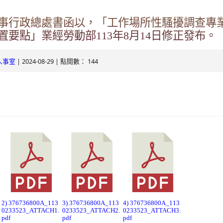
ogle.com/v3/signin/identifier?
事行政總處書函以，「工作場所性騷擾調查專
s.tyc.edu.tw&continue=https%3A%2F%2Fmail.google.com%2Fmai
.com/mail.rhps.tyc.edu.tw/info/
置要點」業經勞動部113年8月14日修正發布。
RSdxeeG5nrlJnxQVh59lCeFist1zV0waxmgWQw&ltmpl=default&rip
131/tycx/modules/x_honours/list.php
2863598551413&theme=glif#identifier
| 2024-08-29 | 點閱數： 144
人事室
e.com/mail.rhps.tyc.edu.tw/online
ogle.com/mail.rhps.tyc.edu.tw/113/%E9%A6%96%E9%A0%81
u.tw/TYDRP/Index.aspx
du.tw/TYESS/web/#/
oogle.com/ServiceLogin?
2) 376736800A_113
3) 376736800A_113
4) 376736800A_113
0233523_ATTACH1.
0233523_ATTACH2.
0233523_ATTACH3.
//mail.google.com/mail/&ltmpl=default&hd=mail.rhps.tyc.edu.tw&se
pdf
pdf
pdf