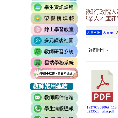
to
link
https://accounts.go
轉知行政院人
to
Email=%40m2.rhp
link
https://sites.google
專業人才庫建
vdH-
to
\
OefDvrdxFH24SxI
link
http://163.30.102.
1174341445%3A170
-
人事室
人事主任
to
\
\
link
https://sites.googl
to
\
詳如附件。
link
https://sites.go
to
link
https://drp.tyc.ed
to
https://star.tyc.e
link
link
link
教師常用連結
to
to
to
link
https://eliteracy.edu.tw/Shorts/xiaohongshu.html
https://eliteracy.edu.tw/Shorts/xiaohongshu.html
https://eliteracy.edu.tw/Shorts/xiaohongshu.html
to
link
https://accounts.g
1) 376736800A_113
0233523_print.pdf
to
continue=https%3A
link
link