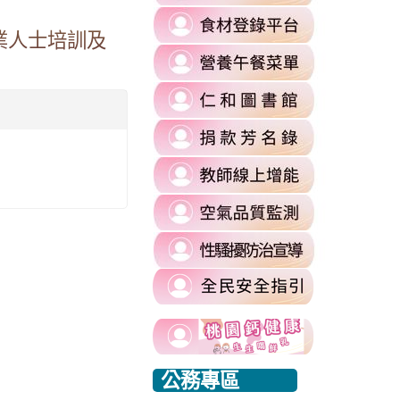
to
link
https://re
業人士培訓及
to
l%2F&flowEntry=ServiceLogin&flowName=GlifWebSignIn&hd=m2.
\
link
https://fa
to
\
=1&sacu=1&service=mail&dsh=S-
link
https://
to
authuser=
link
https://si
\
to
\
link
https://si
to
commit
link
https://re
\
to
\
link
https://ai
to
\
https://si
harassmen
link
usp=shari
link
link
to
\
to
to
https://www.edu.tw/PrepareEDU/Default.a
link
公務專區
https://www.edu.tw/PrepareEDU/Default.a
https://www.edu.tw/PrepareEDU/Default.a
rvice=mail&sacu=1&rip=1&&Email=@mail.rhps.tyc.edu.tw#identifier
to