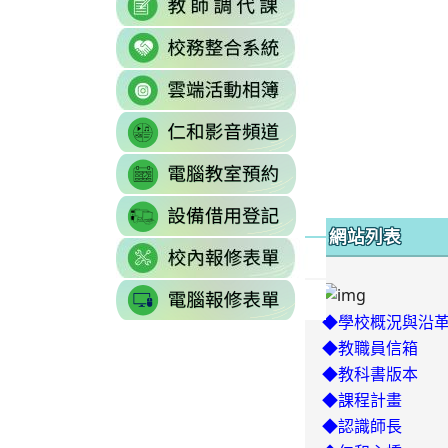
https://sites.g
\
to
to
\
link
https://docs.goo
https://reurl.cc/77
to
gid=0#gid=0
\
link
http://sso.rhps.tyc
to
\
link
https://drive.go
to
resourcekey=0-
link
https://www.yout
3BhSAF0XPu8IT
to
\
\
link
http://3w.rhps.tyc.
to
網站列表
link
https://docs.goo
to
gid=777554276#g
link
https://docs.goo
\
to
j9WD3dm8C7HXE
◆學校概況與沿
https://sites
gid=1312303990#g
◆教職員信箱
◆教科書版本
◆課程計畫
◆認識師長