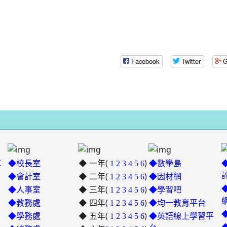
oogle.com/mail.rhps.tyc.edu.tw/stu/%E9%98%B2%E7%96%AB%E5%
gle.com/spreadsheets/d/1rXyhy0tIbRDqF3eNsMyJxW3xLZPP815P9Ncs
9nrN
.edu.tw/index.php
Facebook
Twitter
G
ogle.com/drive/folders/0B2ULoXCfeKzqZnU5Q2I3UnRGWDg?
ube.com/@rhps02
9y2V2bExw
edu.tw/tycx/modules/x_sitedestine/sitedestine.php
gle.com/spreadsheets/d/1WkcltOj__1dGg1a2NGee3azYkb5UQdXp_NsM
id=777554276
gle.com/spreadsheets/d/1KbviNEDZ3uh2iKruKgqCAoIC-
◆ 一年(
)
E3RAA/edit?
革
◆校長室
1
2
3
4
5
6
◆數學島
.google.com/mail.rhps.tyc.edu.tw/academic/%E8%B3%
id=1312303990\
◆ 二年(
)
◆會計室
1
2
3
4
5
6
◆因材網
◆ 三年(
)
link
◆人事室
1
2
3
4
5
6
◆學習吧
◆ 四年(
to
)
◆教務處
1
2
3
4
5
6
◆均一教育平台
https://padlet.com/hui22026/302
◆ 五年(
)
link
◆學務處
1
2
3
4
5
6
◆英語線上學習平
hwbav1x2c8b5ge0y