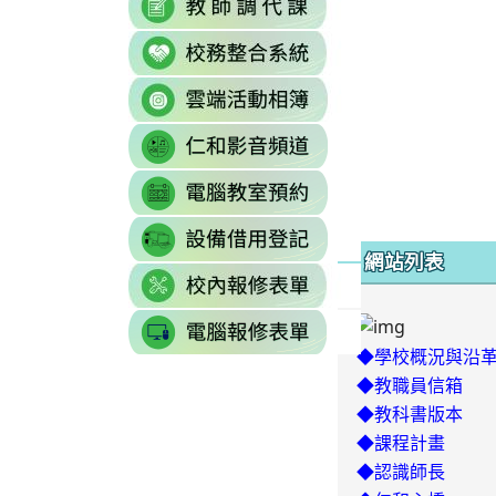
https://sites.g
\
to
to
\
link
https://docs.goo
https://reurl.cc/77
to
gid=0#gid=0
\
link
http://sso.rhps.tyc
to
\
link
https://drive.go
to
resourcekey=0-
link
https://www.yout
3BhSAF0XPu8IT
to
\
\
link
http://3w.rhps.tyc.
to
網站列表
link
https://docs.goo
to
gid=777554276#g
link
https://docs.goo
\
to
j9WD3dm8C7HXE
◆學校概況與沿
https://sites
gid=1312303990#g
◆教職員信箱
◆教科書版本
◆課程計畫
◆認識師長