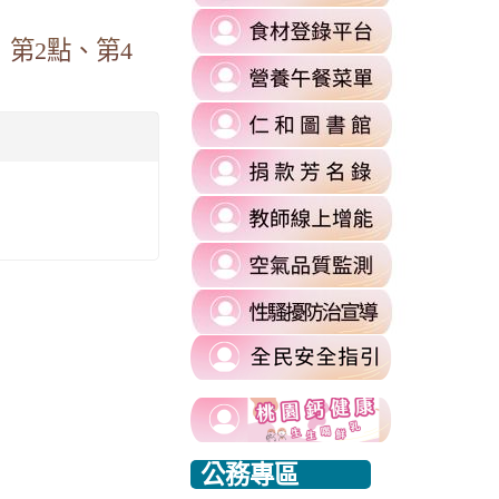
to
link
https://re
第2點、第4
to
l%2F&flowEntry=ServiceLogin&flowName=GlifWebSignIn&hd=m2.
\
link
https://fa
to
\
=1&sacu=1&service=mail&dsh=S-
link
https://
to
authuser=
link
https://si
\
to
\
link
https://si
to
commit
link
https://re
\
to
\
link
https://ai
to
\
https://si
harassmen
link
usp=shari
link
link
to
\
to
to
https://www.edu.tw/PrepareEDU/Default.a
link
公務專區
https://www.edu.tw/PrepareEDU/Default.a
https://www.edu.tw/PrepareEDU/Default.a
rvice=mail&sacu=1&rip=1&&Email=@mail.rhps.tyc.edu.tw#identifier
to