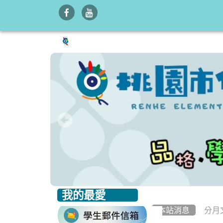
我的最愛
:::
:::
本站消息
分月
link