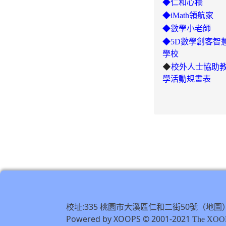
◆仁和心橋
◆iMath領航家
◆數學小老師
◆5D數學創客智
學校
◆
校外人士協助
學活動規畫表
校址:335 桃園市大溪區仁和二街50號（
地圖
Powered by XOOPS © 2001-2021
The XOOP