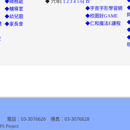
◆ 六年(
to
)
台
◆總務處
1
2
3
4
5
6
https://padlet.com/chungling
◆字音字形學習網
◆輔導室
7ddh1o7gcaf2lqtb
◆校園好GAME
◆幼兒園
◆仁和魔法E課程
慧
◆家長會
教
） 電話：03-3076626 傳真：03-3076628
S Project