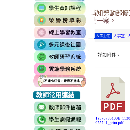
to
link
https://accounts.go
轉知勞動部修
to
Email=%40m2.rhp
link
https://sites.google
點一案。
vdH-
to
\
OefDvrdxFH24SxI
link
http://163.30.102.
1174341445%3A170
-
人事室
人事主任
to
\
\
link
https://sites.googl
to
\
詳如附件。
link
https://sites.go
to
link
https://drp.tyc.ed
to
https://star.tyc.e
link
link
link
教師常用連結
to
to
to
link
https://eliteracy.edu.tw/Shorts/xiaohongshu.html
https://eliteracy.edu.tw/Shorts/xiaohongshu.html
https://eliteracy.edu.tw/Shorts/xiaohongshu.html
to
link
https://accounts.g
1) 376735100E_113
075741_print.pdf
to
continue=https%3A
link
link