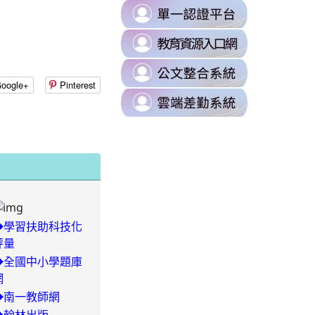
B0%88%E5%8D%80
link
https://milk.tyc.edu.tw/
to
sUZK7Dk/edit?
link
https://s
to
\
link
https://d
to
oogle+
Pinterest
\
link
https://odi
to
\
https://t
\
08xLLVI/edit?
◆學習扶助科技化
87%E8%A8%8A%E7%B5%84/%E4%BB%81%E5%92%8C%E5%9C%8B%
評量
◆全國中小學題庫
網
-
◆南一教師網