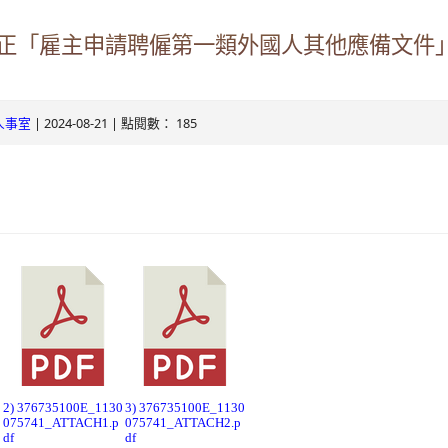
ogle.com/v3/signin/identifier?
正「雇主申請聘僱第一類外國人其他應備文件」
s.tyc.edu.tw&continue=https%3A%2F%2Fmail.google.com%2Fmai
.com/mail.rhps.tyc.edu.tw/info/
RSdxeeG5nrlJnxQVh59lCeFist1zV0waxmgWQw&ltmpl=default&rip
131/tycx/modules/x_honours/list.php
2863598551413&theme=glif#identifier
| 2024-08-21 | 點閱數： 185
人事室
e.com/mail.rhps.tyc.edu.tw/online
ogle.com/mail.rhps.tyc.edu.tw/113/%E9%A6%96%E9%A0%81
u.tw/TYDRP/Index.aspx
du.tw/TYESS/web/#/
oogle.com/ServiceLogin?
0
2) 376735100E_1130
3) 376735100E_1130
075741_ATTACH1.p
075741_ATTACH2.p
//mail.google.com/mail/&ltmpl=default&hd=mail.rhps.tyc.edu.tw&se
df
df