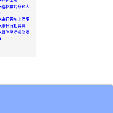
◆翰林出版
29/504-
◆翰林雲端命題大
師
◆康軒雲線上備課
◆康軒行動寶典
◆
原住民語選修課
程