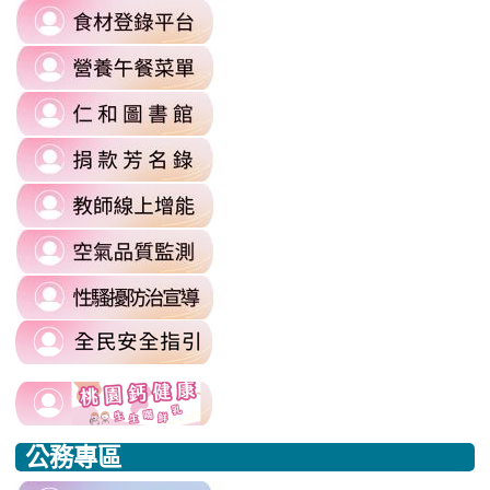
link
https://reurl.cc/6dDjWb
to
\
link
https://fatraceschool.k12ea.gov.tw/
to
\
link
https://sites.google.com/a/m
to
authuser=0
link
https://sites.google.com/mail.rhps.
\
to
\
link
https://sites.google.com/mail.rhps.t
to
committee/%E5%90%84%E9
link
https://reurl.cc/prnXzQ
\
to
\
link
https://airtw.moenv.gov.tw/
to
\
link
https://sites.google.com/mail.rhps.t
to
harassment?
usp=sharing/
link
link
https://www.edu.tw/PrepareEDU/De
link
\
to
to
to
公務專區
https://www.edu.tw/PrepareEDU/Default.aspx
https://www.edu.tw/PrepareEDU/Default.aspx
https://milk.tyc.edu.tw/