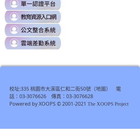
link
to
link
https://sso.tyc.edu.tw/TYESSO/Lo
to
\
link
https://drp.tyc.edu.tw/TYDRP/Inde
to
\
link
https://odis.tycg.gov.tw/
to
\
https://tycg.cloudhr.tw/TY_SCHO
\
校址:335 桃園市大溪區仁和二街50號（
） 電
地圖
話：03-3076626 傳真：03-3076628
Powered by XOOPS © 2001-2021
The XOOPS Project