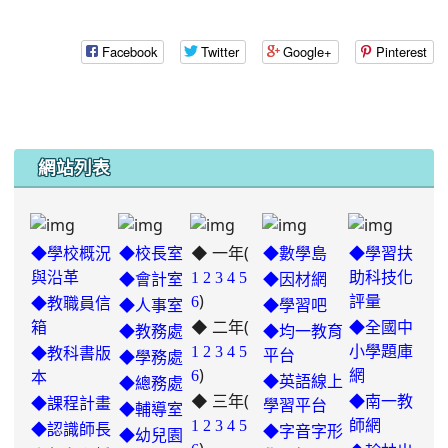
Facebook
Twitter
Google+
Pinterest
網站列表
◆ 一年(
◆學校概況
◆校長室
◆數學島
◆學習扶
與沿革
1
2
3
4
5
助科技化
◆會計室
◆因材網
)
6
評量
◆教職員信
◆人事室
◆學習吧
◆ 二年(
箱
◆全國中
◆教務處
◆均一教育
1
2
3
4
5
小學題庫
◆教科書版
平台
◆學務處
)
6
網
本
◆英語線上
◆總務處
◆ 三年(
◆南一教
◆課程計畫
學習平台
◆輔導室
link
1
2
3
4
5
師網
◆認識師長
◆字音字形
◆幼兒園
to