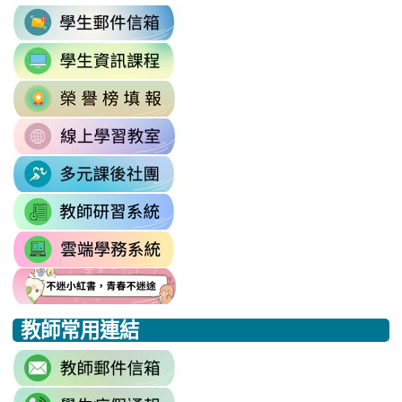
link
to
link
https://accounts.google.com/v3/signi
to
Email=%40m2.rhps.tyc.edu.tw&
link
https://sites.google.com/mail.rhps.t
vdH-
to
\
OefDvrdxFH24SxIRSdxeeG5nrlJn
link
http://163.30.102.131/tycx/modules
1174341445%3A1702863598551413
to
\
\
link
https://sites.google.com/mail.rhps.t
to
\
link
https://sites.google.com/mail.
to
link
https://drp.tyc.edu.tw/TYDRP/Inde
to
link
link
link
https://star.tyc.edu.tw/TYESS/web/
to
to
to
教師常用連結
https://eliteracy.edu.tw/Shorts/xia
https://eliteracy.edu.tw/Shorts/xia
https://eliteracy.edu.tw/Shorts/xia
link
to
link