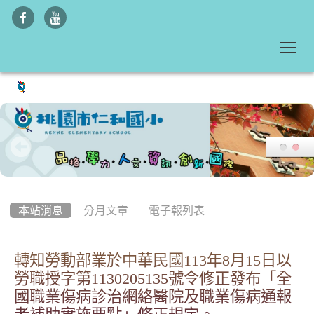
To
:::
本站消息
分月文章
電子報列表
轉知勞動部業於中華民國113年8月15日以
勞職授字第1130205135號令修正發布「全
國職業傷病診治網絡醫院及職業傷病通報