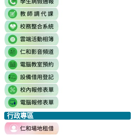
https://accounts.google.com/Servi
to
continue=https%3A//mail.google.c
link
link
https://sites.google.com/mai
\
to
to
\
link
https://docs.google.com/sprea
https://reurl.cc/779nrN
to
gid=0#gid=0
\
link
http://sso.rhps.tyc.edu.tw/index.php
to
\
link
https://drive.google.com/driv
to
resourcekey=0-
link
https://www.youtube.com/@rhps0
3BhSAF0XPu8IT9y2V2bExw
to
\
\
link
http://3w.rhps.tyc.edu.tw/tycx/modu
to
link
https://docs.google.com/sprea
to
gid=777554276#gid=777554276
link
https://docs.google.com/spread
\
to
j9WD3dm8C7HXEE3RAA/edit?
行政專區
https://sites.google.com
:::
gid=1312303990#gid=1312303990
link
to