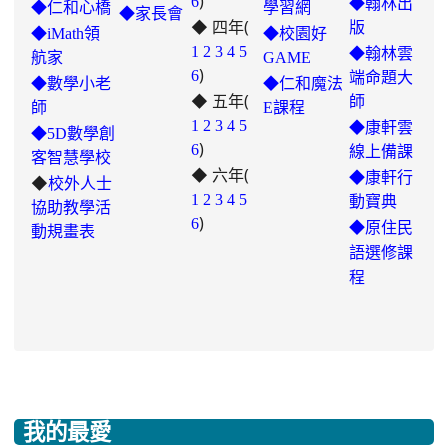
)
6
◆翰林出
◆仁和心橋
學習網
◆家長會
◆ 四年(
https://padlet.com/hui22026/302-
版
◆iMath領
◆校園好
hwbav1x2c8b5ge0y
1
2
3
4
5
◆翰林雲
航家
GAME
)
6
端命題大
◆數學小老
◆仁和魔法
◆ 五年(
師
師
E課程
link
1
2
3
4
5
◆康軒雲
◆5D數學創
)
to
6
線上備課
客智慧學校
◆ 六年(
https://padlet.com/chungling29/5
◆康軒行
◆
校外人士
7ddh1o7gcaf2lqtb
1
2
3
4
5
動寶典
協助教學活
)
6
◆
原住民
動規畫表
語選修課
程
我的最愛
:::