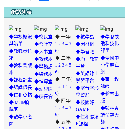
網站列表
◆ 一年(
◆學校概況
◆校長室
◆數學島
◆學習扶
與沿革
1
2
3
4
5
助科技化
◆會計室
◆因材網
)
6
評量
◆教職員信
◆人事室
◆學習吧
◆ 二年(
箱
◆全國中
◆教務處
◆均一教育
1
2
3
4
5
小學題庫
◆教科書版
平台
◆學務處
)
6
網
本
◆英語線上
◆總務處
◆ 三年(
◆南一教
◆課程計畫
學習平台
◆輔導室
link
1
2
3
4
5
師網
◆認識師長
◆字音字形
◆幼兒園
)
to
6
◆翰林出
◆仁和心橋
學習網
◆家長會
◆ 四年(
https://padlet.com/hui22026/302-
版
◆iMath領
◆校園好
hwbav1x2c8b5ge0y
1
2
3
4
5
◆翰林雲
航家
GAME
)
6
端命題大
◆數學小老
◆仁和魔法
◆ 五年(
師
師
E課程
link
1
2
3
4
5