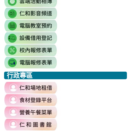
http://sso.rhps.tyc.edu.tw/index.php
to
\
link
https://drive.google.com/driv
to
resourcekey=0-
link
https://www.youtube.com/@rhps0
3BhSAF0XPu8IT9y2V2bExw
to
\
\
link
http://3w.rhps.tyc.edu.tw/tycx/modu
to
link
https://docs.google.com/sprea
to
gid=777554276#gid=777554276
link
https://docs.google.com/spread
\
to
j9WD3dm8C7HXEE3RAA/edit?
行政專區
https://sites.google.com
:::
gid=1312303990#gid=1312303990
link
to
link
https://reurl.cc/6dDjWb
to
\
link
https://fatraceschool.k12ea.gov.tw/
to
\
link
https://sites.google.com/a/m
to
authuser=0