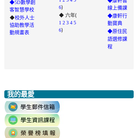
◆康軒雲
◆5D數學創
)
to
6
線上備課
客智慧學校
◆ 六年(
https://padlet.com/chungling29/5
◆康軒行
◆
校外人士
7ddh1o7gcaf2lqtb
1
2
3
4
5
動寶典
協助教學活
)
6
◆
原住民
動規畫表
語選修課
程
我的最愛
:::
link
to
link
https://accounts.google.com/v3/signi
to
Email=%40m2.rhps.tyc.edu.tw&
link
https://sites.google.com/mail.rhps.t
vdH-
to