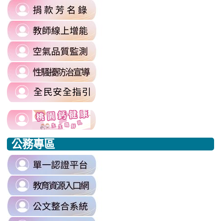
link
https://sites.google.com/mail.rhps.
\
to
\
link
https://sites.google.com/mail.rhps.t
to
committee/%E5%90%84%E9
link
https://reurl.cc/prnXzQ
\
to
\
link
https://airtw.moenv.gov.tw/
to
\
link
https://sites.google.com/mail.rhps.t
to
harassment?
usp=sharing/
link
link
https://www.edu.tw/PrepareEDU/De
link
\
to
to
to
公務專區
https://www.edu.tw/PrepareEDU/Default.aspx
https://www.edu.tw/PrepareEDU/Default.aspx
https://milk.tyc.edu.tw/
link
to
link
https://sso.tyc.edu.tw/TYESSO/Lo
to
\
link
https://drp.tyc.edu.tw/TYDRP/Inde
to
\