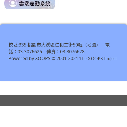
link
https://odis.tycg.gov.tw/
to
\
https://tycg.cloudhr.tw/TY_SCHO
\
校址:335 桃園市大溪區仁和二街50號（
） 電
地圖
話：03-3076626 傳真：03-3076628
Powered by XOOPS © 2001-2021
The XOOPS Project