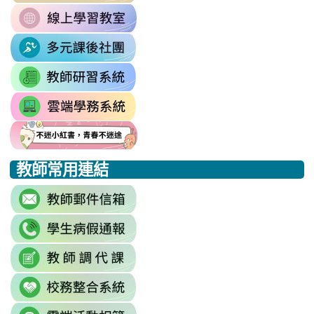
\
OefDvrdxFH24SxIRSdxeeG5nrlJn
link
http://163.30.102.131/tycx/modules
1174341445%3A1702863598551413
to
\
\
link
https://sites.google.com/mail.rhps.t
to
\
link
https://sites.google.com/mail.
to
link
https://drp.tyc.edu.tw/TYDRP/Inde
to
link
link
link
https://star.tyc.edu.tw/TYESS/web/
to
to
to
教師常用連結
https://eliteracy.edu.tw/Shorts/xia
https://eliteracy.edu.tw/Shorts/xia
https://eliteracy.edu.tw/Shorts/xia
link
to
link
https://accounts.google.com/Servi
to
continue=https%3A//mail.google.c
link
link
https://sites.google.com/mai
\
to
to
\
link
https://docs.google.com/sprea
https://reurl.cc/779nrN
to
gid=0#gid=0
\
link