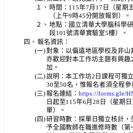
１、
時間：115年7月17日（星期
（上午9時45分開放報到）。
２、
地點：國立清華大學腦科學
段101號清華實驗室5樓）。
四、
報名資訊：
(一)
對象：以偏遠地區學校及非山
亦歡迎對本工作坊主題有興趣
加。
(二)
說明：本工作坊2日課程可獨
30至50名，惟報名者須全程
(三)
報名連結：
https://forms.gl
日起至115年6月28日（星
單）。
(四)
研習時數：採單日獨立核計，
予全國教師在職進修時數（第