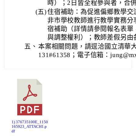
時）；2日皆全程參與者，合併
(五)
住宿補助：為促進偏鄉教學交
非市學校教師進行教學實務分
宿補助（詳情請參閱報名表單
與調整權利）；教師差假另由
五、
本案相關問題，請逕洽國立清華大學
131#61358；電子信箱：jung@mx.n
1) 376735100E_1150
165923_ATTACH1.p
df