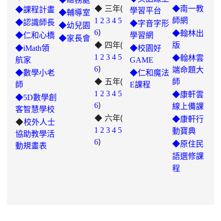
◆ 三年(
◆南一教
◆課程計畫
學習平台
◆輔導室
link
1
2
3
4
5
師網
◆認識師長
◆字音字形
◆幼兒園
)
to
6
◆翰林出
◆仁和心橋
學習網
◆家長會
◆ 四年(
https://padlet.com/hui22026/302-
版
◆iMath領
◆校園好
hwbav1x2c8b5ge0y
1
2
3
4
5
◆翰林雲
航家
GAME
)
6
端命題大
◆數學小老
◆仁和魔法
◆ 五年(
師
師
E課程
link
1
2
3
4
5
◆康軒雲
◆5D數學創
)
to
6
線上備課
客智慧學校
◆ 六年(
https://padlet.com/chungling29/5
◆康軒行
◆
校外人士
7ddh1o7gcaf2lqtb
1
2
3
4
5
動寶典
協助教學活
)
6
◆
原住民
動規畫表
語選修課
程