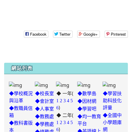
Facebook
Twitter
Google+
Pinterest
網站列表
◆ 一年(
◆學校概況
◆校長室
◆數學島
◆學習扶
與沿革
1
2
3
4
5
助科技化
◆會計室
◆因材網
)
6
評量
◆教職員信
◆人事室
◆學習吧
◆ 二年(
箱
◆全國中
◆教務處
◆均一教育
1
2
3
4
5
小學題庫
◆教科書版
平台
◆學務處
)
6
網
本
◆英語線上
◆總務處