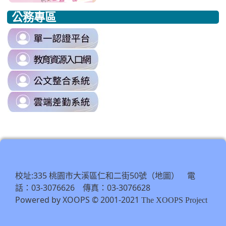
to
to
to
公務專區
https://www.edu.tw/PrepareEDU/Default.aspx
https://www.edu.tw/PrepareEDU/Default.aspx
https://milk.tyc.edu.tw/
link
to
link
https://sso.tyc.edu.tw/TYESSO/Lo
to
\
link
https://drp.tyc.edu.tw/TYDRP/Inde
to
\
link
https://odis.tycg.gov.tw/
to
\
https://tycg.cloudhr.tw/TY_SCHO
\
校址:335 桃園市大溪區仁和二街50號（
） 電
地圖
話：03-3076626 傳真：03-3076628
Powered by XOOPS © 2001-2021
The XOOPS Project