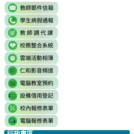
link
to
link
https://accounts.google.com/Servi
to
continue=https%3A//mail.google.c
link
link
https://sites.google.com/mai
\
to
to
\
link
https://docs.google.com/sprea
https://reurl.cc/779nrN
to
gid=0#gid=0
\
link
http://sso.rhps.tyc.edu.tw/index.php
to
\
link
https://drive.google.com/driv
to
resourcekey=0-
link
https://www.youtube.com/@rhps0
3BhSAF0XPu8IT9y2V2bExw
to
\
\
link
http://3w.rhps.tyc.edu.tw/tycx/modu
to
link
https://docs.google.com/sprea
to
gid=777554276#gid=777554276
link
https://docs.google.com/spread
\
to
j9WD3dm8C7HXEE3RAA/edit?
行政專區
https://sites.google.com
:::