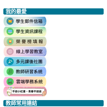
我的最愛
:::
link
to
link
https://accounts.google.com/v3/signi
to
Email=%40m2.rhps.tyc.edu.tw&
link
https://sites.google.com/mail.rhps.t
vdH-
to
\
OefDvrdxFH24SxIRSdxeeG5nrlJn
link
http://163.30.102.131/tycx/modules
1174341445%3A1702863598551413
to
\
\
link
https://sites.google.com/mail.rhps.t
to
\
link
https://sites.google.com/mail.
to
link
https://drp.tyc.edu.tw/TYDRP/Inde
to
link
link
link
https://star.tyc.edu.tw/TYESS/web/
to
to
to
教師常用連結
https://eliteracy.edu.tw/Shorts/xia
https://eliteracy.edu.tw/Shorts/xia
https://eliteracy.edu.tw/Shorts/xia