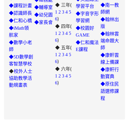
◆ 三年(
◆南一教
◆課程計畫
學習平台
◆輔導室
link
1
2
3
4
5
師網
◆認識師長
◆字音字形
◆幼兒園
)
to
6
◆翰林出
◆仁和心橋
學習網
◆家長會
◆ 四年(
https://padlet.com/hui22026/302-
版
◆iMath領
◆校園好
hwbav1x2c8b5ge0y
1
2
3
4
5
◆翰林雲
航家
GAME
)
6
端命題大
◆數學小老
◆仁和魔法
◆ 五年(
師
師
E課程
link
1
2
3
4
5
◆康軒雲
◆5D數學創
)
to
6
線上備課
客智慧學校
◆ 六年(
https://padlet.com/chungling29/5
◆康軒行
◆
校外人士
7ddh1o7gcaf2lqtb
1
2
3
4
5
動寶典
協助教學活
)
6
◆
原住民
動規畫表
語選修課
程