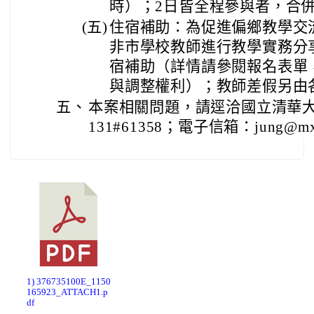
時）；2日皆全程參與者，合併
(五)
住宿補助：為促進偏鄉教學交
非市學校教師進行教學實務分
宿補助（詳情請參閱報名表單
與調整權利）；教師差假另由
五、
本案相關問題，請逕洽國立清華大學
131#61358；電子信箱：jung@mx.n
1) 376735100E_1150
165923_ATTACH1.p
df