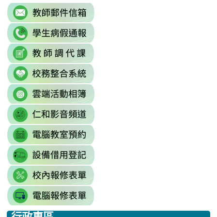
link
to
link
https://accounts.google.com/Servi
to
continue=https%3A//mail.google.c
link
link
https://sites.google.com/mai
\
to
to
\
link
https://docs.google.com/sprea
https://reurl.cc/779nrN
to
gid=0#gid=0
\
link
http://sso.rhps.tyc.edu.tw/index.php
to
\
link
https://drive.google.com/driv
to
resourcekey=0-
link
https://www.youtube.com/@rhps0
3BhSAF0XPu8IT9y2V2bExw
to
\
\
link
http://3w.rhps.tyc.edu.tw/tycx/modu
to
link
https://docs.google.com/sprea
to
gid=777554276#gid=777554276
link
https://docs.google.com/spread
\
to
j9WD3dm8C7HXEE3RAA/edit?
行政專區
https://sites.google.com
:::