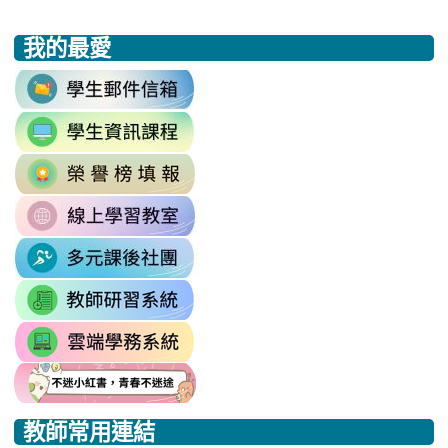
我的最愛
:::
link
to
link
https://accounts.google.com/v3/signi
to
Email=%40m2.rhps.tyc.edu.tw&
link
https://sites.google.com/mail.rhps.t
vdH-
to
\
OefDvrdxFH24SxIRSdxeeG5nrlJn
link
http://163.30.102.131/tycx/modules
1174341445%3A1702863598551413
to
\
\
link
https://sites.google.com/mail.rhps.t
to
\
link
https://sites.google.com/mail.
to
link
https://drp.tyc.edu.tw/TYDRP/Inde
to
link
link
link
https://star.tyc.edu.tw/TYESS/web/
to
to
to
教師常用連結
https://eliteracy.edu.tw/Shorts/xia
https://eliteracy.edu.tw/Shorts/xia
https://eliteracy.edu.tw/Shorts/xia