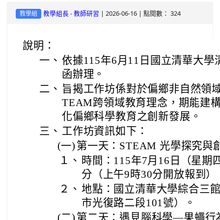
-
| 2026-06-16 | 點閱數： 324
教學組長
教師研習
教學組
說明：
一、
依據115年6月11日國立清華大學清
函辦理。
二、
旨揭工作坊係對於偏鄉非自然領域
TEAM跨領域教育理念，期能建
化偏鄉科學教育之創新發展。
三、
工作坊資訊如下：
(一)
第一天：STEAM 光學探究
１、
時間：115年7月16日（星期
分（上午9時30分開放報到）
２、
地點：國立清華大學綜合三館
市光復路二段101號）。
(二)
第二天：遇見腦科學—果蠅行