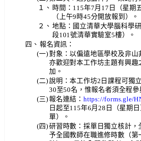
１、
時間：115年7月17日（星期
（上午9時45分開放報到）。
２、
地點：國立清華大學腦科學
段101號清華實驗室5樓）。
四、
報名資訊：
(一)
對象：以偏遠地區學校及非山
亦歡迎對本工作坊主題有興趣
加。
(二)
說明：本工作坊2日課程可獨
30至50名，惟報名者須全程
(三)
報名連結：
https://forms.gl
日起至115年6月28日（星
單）。
(四)
研習時數：採單日獨立核計，
予全國教師在職進修時數（第