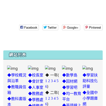
Facebook
Twitter
Google+
Pinterest
網站列表
◆ 一年(
◆學校概況
◆校長室
◆數學島
◆學習扶
與沿革
1
2
3
4
5
助科技化
◆會計室
◆因材網
)
6
評量
◆教職員信
◆人事室
◆學習吧
◆ 二年(
箱
◆全國中
◆教務處
◆均一教育
1
2
3
4
5
小學題庫
◆教科書版
平台
◆學務處
)
6
網
本
◆英語線上
◆總務處