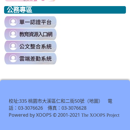
to
to
to
公務專區
https://www.edu.tw/PrepareEDU/Default.aspx
https://www.edu.tw/PrepareEDU/Default.aspx
https://milk.tyc.edu.tw/
link
to
link
https://sso.tyc.edu.tw/TYESSO/Lo
to
\
link
https://drp.tyc.edu.tw/TYDRP/Inde
to
\
link
https://odis.tycg.gov.tw/
to
\
https://tycg.cloudhr.tw/TY_SCHO
\
校址:335 桃園市大溪區仁和二街50號（
） 電
地圖
話：03-3076626 傳真：03-3076628
Powered by XOOPS © 2001-2021
The XOOPS Project