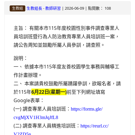
-
| 2026-06-09 | 點閱數： 108
生教組長
教師研習
生教組
主旨： 有關本市115年度校園性別事件調查專業人
員培訓班暨行為人防治
教育專業人員培訓班一案，
請公告周知並鼓勵所屬人員參訓，
請查照。
說明：
一、 依據本市115年度友善校園學生事務與輔導工
作計畫辦理。
二、 本案請貴校鼓勵所屬踴躍參訓，欲報名者，
請
於115年
6月22日(星期一)
前至下列網址填寫
Google表單：
(一) 調查專業人員培訓班：
https://forms.gle/
cvgMjXV1H3mJqJfL8
(二) 調查專業人員精進培訓班：
https://reurl.cc/
V2ZD5n