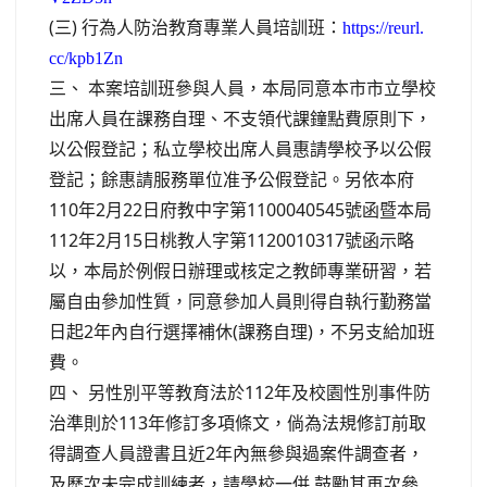
(三) 行為人防治教育專業人員培訓班：
https://reurl.
cc/kpb1Zn
三、 本案培訓班參與人員，本局同意本市市立學校
出席人員在課務自理、
不支領代課鐘點費原則下，
以公假登記；
私立學校出席人員惠請學校予以公假
登記；
餘惠請服務單位准予公假登記。
另依本府
110年2月22日府教中字第1100040545號函
暨本局
112年2月15日桃教人字第1120010317號函示
略
以，本局於例假日辦理或核定之教師專業研習，
若
屬自由參加性質，
同意參加人員則得自執行勤務當
日起2年內自行選擇補休(
課務自理)，不另支給加班
費。
四、 另性別平等教育法於112年及校園性別事件防
治準則於113年修
訂多項條文，
倘為法規修訂前取
得調查人員證書且近2年內無參與過案件調查者，
及歷次未完成訓練者，請學校一併 鼓勵其再次參