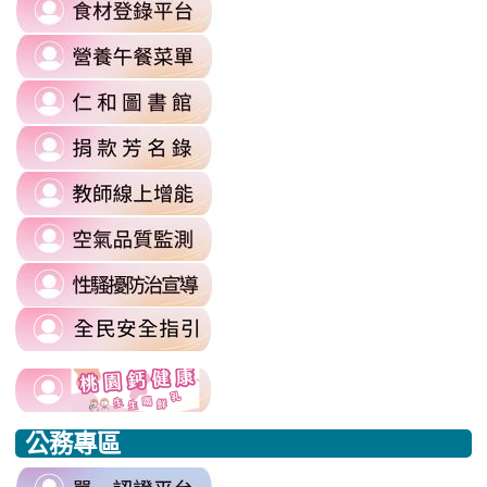
link
https://reurl.cc/6dDjWb
to
\
link
https://fatraceschool.k12ea.gov.tw/
to
\
link
https://sites.google.com/a/m
to
authuser=0
link
https://sites.google.com/mail.rhps.
\
to
\
link
https://sites.google.com/mail.rhps.t
to
committee/%E5%90%84%E9
link
https://reurl.cc/prnXzQ
\
to
\
link
https://airtw.moenv.gov.tw/
to
\
link
https://sites.google.com/mail.rhps.t
to
harassment?
usp=sharing/
link
link
https://www.edu.tw/PrepareEDU/De
link
\
to
to
to
公務專區
https://www.edu.tw/PrepareEDU/Default.aspx
https://www.edu.tw/PrepareEDU/Default.aspx
https://milk.tyc.edu.tw/
link