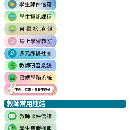
link
to
link
https://accounts.google.com/v3/signi
to
Email=%40m2.rhps.tyc.edu.tw&
link
https://sites.google.com/mail.rhps.t
vdH-
to
\
OefDvrdxFH24SxIRSdxeeG5nrlJn
link
http://163.30.102.131/tycx/modules
1174341445%3A1702863598551413
to
\
\
link
https://sites.google.com/mail.rhps.t
to
\
link
https://sites.google.com/mail.
to
link
https://drp.tyc.edu.tw/TYDRP/Inde
to
link
link
link
https://star.tyc.edu.tw/TYESS/web/
to
to
to
教師常用連結
https://eliteracy.edu.tw/Shorts/xia
https://eliteracy.edu.tw/Shorts/xia
https://eliteracy.edu.tw/Shorts/xia
link
to
link
https://accounts.google.com/Servi