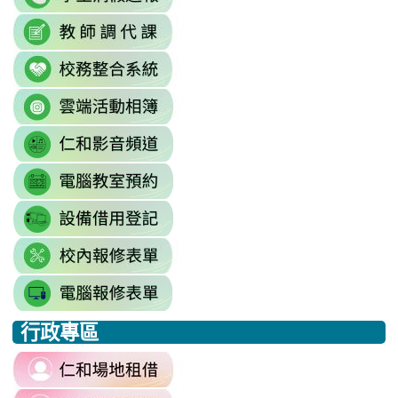
to
continue=https%3A//mail.google.c
link
link
https://sites.google.com/mai
\
to
to
\
link
https://docs.google.com/sprea
https://reurl.cc/779nrN
to
gid=0#gid=0
\
link
http://sso.rhps.tyc.edu.tw/index.php
to
\
link
https://drive.google.com/driv
to
resourcekey=0-
link
https://www.youtube.com/@rhps0
3BhSAF0XPu8IT9y2V2bExw
to
\
\
link
http://3w.rhps.tyc.edu.tw/tycx/modu
to
link
https://docs.google.com/sprea
to
gid=777554276#gid=777554276
link
https://docs.google.com/spread
\
to
j9WD3dm8C7HXEE3RAA/edit?
行政專區
https://sites.google.com
:::
gid=1312303990#gid=1312303990
link
to