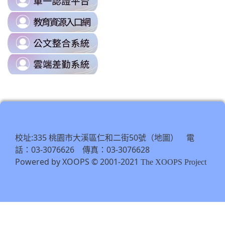
to
link
https://sso.tyc.edu.tw/TYESSO/Lo
to
\
link
https://drp.tyc.edu.tw/TYDRP/Inde
to
\
link
https://odis.tycg.gov.tw/
to
\
https://tycg.cloudhr.tw/TY_SCHO
\
校址:335 桃園市大溪區仁和二街50號（
） 電
地圖
話：03-3076626 傳真：03-3076628
Powered by XOOPS © 2001-2021
The XOOPS Project