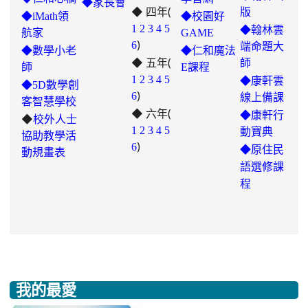
◆家長會
◆ 四年(
https://padlet.com/hui22026/302-
版
◆iMath領
◆校園好
hwbav1x2c8b5ge0y
1
2
3
4
5
◆翰林雲
航家
GAME
)
6
端命題大
◆數學小老
◆仁和魔法
◆ 五年(
師
師
E課程
link
1
2
3
4
5
◆康軒雲
◆5D數學創
)
to
6
線上備課
客智慧學校
◆ 六年(
https://padlet.com/chungling29/5
◆康軒行
◆
校外人士
7ddh1o7gcaf2lqtb
1
2
3
4
5
動寶典
協助教學活
)
6
◆
原住民
動規畫表
語選修課
程
我的最愛
:::