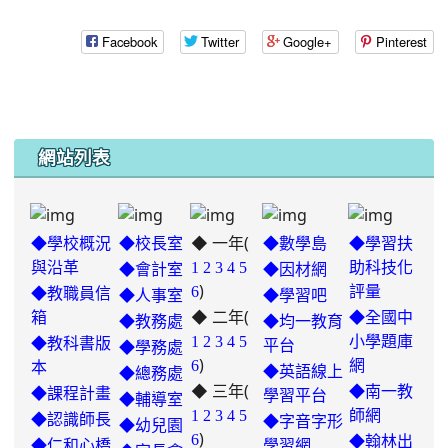
Facebook
Twitter
Google+
Pinterest
網站列表
◆ 一年(
◆學校概況
◆校長室
◆數學島
◆學習扶
與沿革
1
2
3
4
5
助科技化
◆會計室
◆因材網
)
6
評量
◆教職員信
◆人事室
◆學習吧
◆ 二年(
箱
◆全國中
◆教務處
◆均一教育
1
2
3
4
5
小學題庫
◆教科書版
平台
◆學務處
)
6
網
本
◆英語線上
◆總務處
◆ 三年(
◆南一教
◆課程計畫
學習平台
◆輔導室
link
1
2
3
4
5
師網
◆認識師長
◆字音字形
◆幼兒園
)
to
6
◆翰林出
◆仁和心橋
學習網