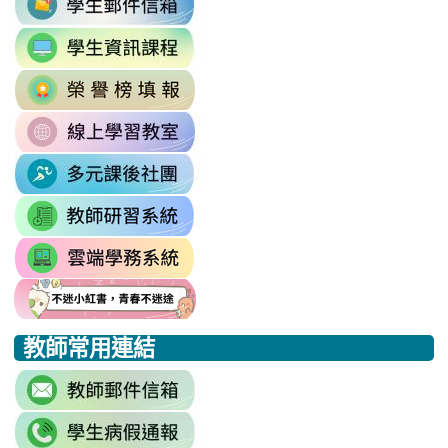
to
link
https://accounts.google.com/v3/signi
to
Email=%40m2.rhps.tyc.edu.tw&
link
https://sites.google.com/mail.rhps.t
vdH-
to
\
OefDvrdxFH24SxIRSdxeeG5nrlJn
link
http://163.30.102.131/tycx/modules
1174341445%3A1702863598551413
to
\
\
link
https://sites.google.com/mail.rhps.t
to
\
link
https://sites.google.com/mail.
to
link
https://drp.tyc.edu.tw/TYDRP/Inde
to
link
link
link
https://star.tyc.edu.tw/TYESS/web/
to
to
to
教師常用連結
https://eliteracy.edu.tw/Shorts/xia
https://eliteracy.edu.tw/Shorts/xia
https://eliteracy.edu.tw/Shorts/xia
link
to
link
https://accounts.google.com/Servi
to