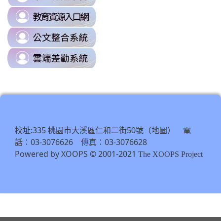
to
link
https://sso.tyc.edu.tw/TYESSO/Lo
to
\
link
https://drp.tyc.edu.tw/TYDRP/Inde
to
\
link
https://odis.tycg.gov.tw/
to
\
https://tycg.cloudhr.tw/TY_SCHO
\
校址:335 桃園市大溪區仁和二街50號（
） 電
地圖
話：03-3076626 傳真：03-3076628
Powered by XOOPS © 2001-2021
The XOOPS Project