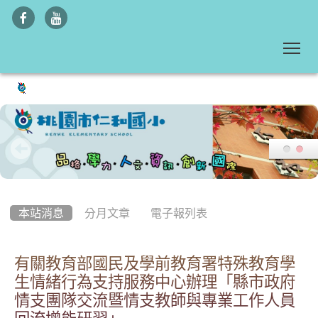
To
:::
本站消息
分月文章
電子報列表
有關教育部國民及學前教育署特殊教育學
生情緒行為支持服務中心辦理「縣市政府
情支團隊交流暨情支教師與專業工作人員