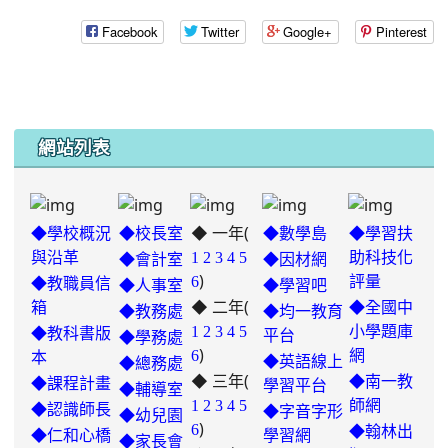
Facebook
Twitter
Google+
Pinterest
網站列表
◆ 一年(
◆學校概況
◆校長室
◆數學島
◆學習扶
與沿革
1
2
3
4
5
助科技化
◆會計室
◆因材網
)
6
評量
◆教職員信
◆人事室
◆學習吧
◆ 二年(
箱
◆全國中
◆教務處
◆均一教育
1
2
3
4
5
小學題庫
◆教科書版
平台
◆學務處
)
6
網
本
◆英語線上
◆總務處
◆ 三年(
◆南一教
◆課程計畫
學習平台
◆輔導室
link
1
2
3
4
5
師網
◆認識師長
◆字音字形
◆幼兒園
)
to
6
◆翰林出
◆仁和心橋
學習網
◆家長會