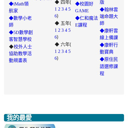
◆ 四年(
https://padlet.com/hui22026/302-
版
◆iMath領
◆校園好
hwbav1x2c8b5ge0y
1
2
3
4
5
◆翰林雲
航家
GAME
)
6
端命題大
◆數學小老
◆仁和魔法
◆ 五年(
師
師
E課程
link
1
2
3
4
5
◆康軒雲
◆5D數學創
)
to
6
線上備課
客智慧學校
◆ 六年(
https://padlet.com/chungling29/5
◆康軒行
◆
校外人士
7ddh1o7gcaf2lqtb
1
2
3
4
5
動寶典
協助教學活
)
6
◆
原住民
動規畫表
語選修課
程
我的最愛
:::
link