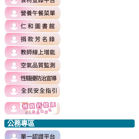
to
\
link
https://fatraceschool.k12ea.gov.tw/
to
\
link
https://sites.google.com/a/m
to
authuser=0
link
https://sites.google.com/mail.rhps.
\
to
\
link
https://sites.google.com/mail.rhps.t
to
committee/%E5%90%84%E9
link
https://reurl.cc/prnXzQ
\
to
\
link
https://airtw.moenv.gov.tw/
to
\
link
https://sites.google.com/mail.rhps.t
to
harassment?
usp=sharing/
link
link
https://www.edu.tw/PrepareEDU/De
link
\
to
to
to
公務專區
https://www.edu.tw/PrepareEDU/Default.aspx
https://www.edu.tw/PrepareEDU/Default.aspx
https://milk.tyc.edu.tw/
link