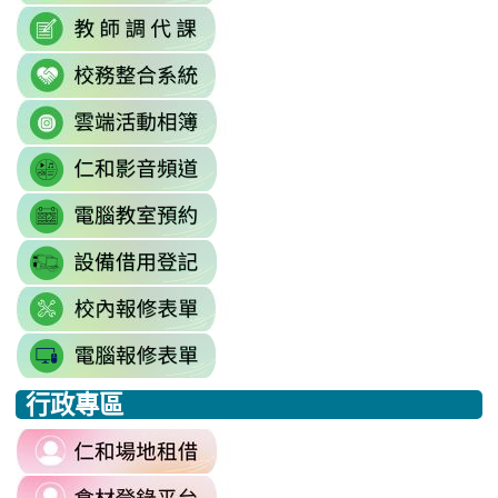
continue=https%3A//mail.google.c
link
link
https://sites.google.com/mai
\
to
to
\
link
https://docs.google.com/sprea
https://reurl.cc/779nrN
to
gid=0#gid=0
\
link
http://sso.rhps.tyc.edu.tw/index.php
to
\
link
https://drive.google.com/driv
to
resourcekey=0-
link
https://www.youtube.com/@rhps0
3BhSAF0XPu8IT9y2V2bExw
to
\
\
link
http://3w.rhps.tyc.edu.tw/tycx/modu
to
link
https://docs.google.com/sprea
to
gid=777554276#gid=777554276
link
https://docs.google.com/spread
\
to
j9WD3dm8C7HXEE3RAA/edit?
行政專區
https://sites.google.com
:::
gid=1312303990#gid=1312303990
link
to
link
https://reurl.cc/6dDjWb