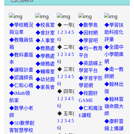
◆ 一年(
◆學校概況
◆校長室
◆數學島
◆學習扶
與沿革
1
2
3
4
5
助科技化
◆會計室
◆因材網
)
6
評量
◆教職員信
◆人事室
◆學習吧
◆ 二年(
箱
◆全國中
◆教務處
◆均一教育
1
2
3
4
5
小學題庫
◆教科書版
平台
◆學務處
)
6
網
本
◆英語線上
◆總務處
◆ 三年(
◆南一教
◆課程計畫
學習平台
◆輔導室
link
1
2
3
4
5
師網
◆認識師長
◆字音字形
◆幼兒園
)
to
6
◆翰林出
◆仁和心橋
學習網
◆家長會
◆ 四年(
https://padlet.com/hui22026/302-
版
◆iMath領
◆校園好
hwbav1x2c8b5ge0y
1
2
3
4
5
◆翰林雲
航家
GAME
)
6
端命題大
◆數學小老
◆仁和魔法
◆ 五年(
師
師
E課程
link
1
2
3
4
5
◆康軒雲
◆5D數學創
)
to
6
線上備課
客智慧學校