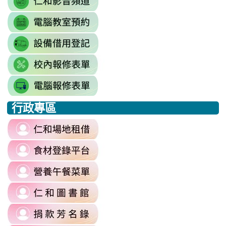
to
resourcekey=0-
link
https://www.youtube.com/@rhps0
3BhSAF0XPu8IT9y2V2bExw
to
\
\
link
http://3w.rhps.tyc.edu.tw/tycx/modu
to
link
https://docs.google.com/sprea
to
gid=777554276#gid=777554276
link
https://docs.google.com/spread
\
to
j9WD3dm8C7HXEE3RAA/edit?
行政專區
https://sites.google.com
:::
gid=1312303990#gid=1312303990
link
to
link
https://reurl.cc/6dDjWb
to
\
link
https://fatraceschool.k12ea.gov.tw/
to
\
link
https://sites.google.com/a/m
to
authuser=0
link
https://sites.google.com/mail.rhps.
\
to
\