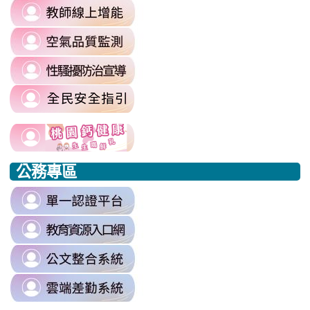
link
https://sites.google.com/mail.rhps.t
to
committee/%E5%90%84%E9
link
https://reurl.cc/prnXzQ
\
to
\
link
https://airtw.moenv.gov.tw/
to
\
link
https://sites.google.com/mail.rhps.t
to
harassment?
usp=sharing/
link
link
https://www.edu.tw/PrepareEDU/De
link
\
to
to
to
公務專區
https://www.edu.tw/PrepareEDU/Default.aspx
https://www.edu.tw/PrepareEDU/Default.aspx
https://milk.tyc.edu.tw/
link
to
link
https://sso.tyc.edu.tw/TYESSO/Lo
to
\
link
https://drp.tyc.edu.tw/TYDRP/Inde
to
\
link
https://odis.tycg.gov.tw/
to
\