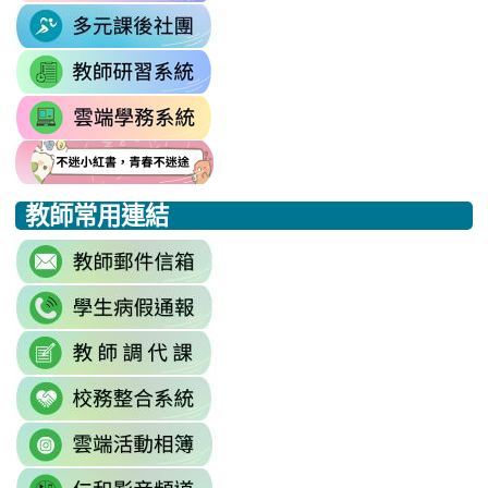
\
\
link
https://sites.google.com/mail.rhps.t
to
\
link
https://sites.google.com/mail.
to
link
https://drp.tyc.edu.tw/TYDRP/Inde
to
link
link
link
https://star.tyc.edu.tw/TYESS/web/
to
to
to
教師常用連結
https://eliteracy.edu.tw/Shorts/xia
https://eliteracy.edu.tw/Shorts/xia
https://eliteracy.edu.tw/Shorts/xia
link
to
link
https://accounts.google.com/Servi
to
continue=https%3A//mail.google.c
link
link
https://sites.google.com/mai
\
to
to
\
link
https://docs.google.com/sprea
https://reurl.cc/779nrN
to
gid=0#gid=0
\
link
http://sso.rhps.tyc.edu.tw/index.php
to
\
link
https://drive.google.com/driv