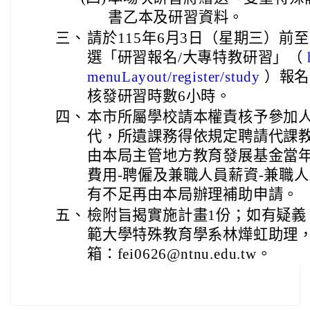
書乙本及研習資料。
三、
請於115年6月3日（星期三）前
選「研習報名/大專特教研習」（
）報名
menuLayout/register/study
核發研習時數6小時。
四、
本市所屬學校請本權責核予參加
代，所遺課務得依規定聘請代課
由本局主管地方教育發展基金當年
費用-聘僱及兼職人員薪資-兼職
有不足再由本局辦理補助申請。
五、
檢附旨揭實施計畫1份；如有疑義
範大學特殊教育學系林燁虹助理，電話
箱：fei0626@ntnu.edu.tw。