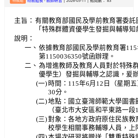
-
| 2026-05-11 | 點閱數： 83
特教組長
教師研習
特教組
主旨：
有關教育部國民及學前教育署委託
「特殊群體資優學生發掘與輔導知
說明：
一、
依據教育部國民及學前教育署115
第1150036350號函辦理。
二、
為增進教師及教育人員對於特殊
優學生）發掘與輔導之認識，爰
(一)
時間：115年6月12日（星期
30分。
(二)
地點：國立臺灣師範大學圖書館
（臺北市大安區和平東路一段1
(三)
對象：各地方政府原住民族教
校學生相關事務輔導人員，上限
(四)
本場次研習將贈送「雙重特殊