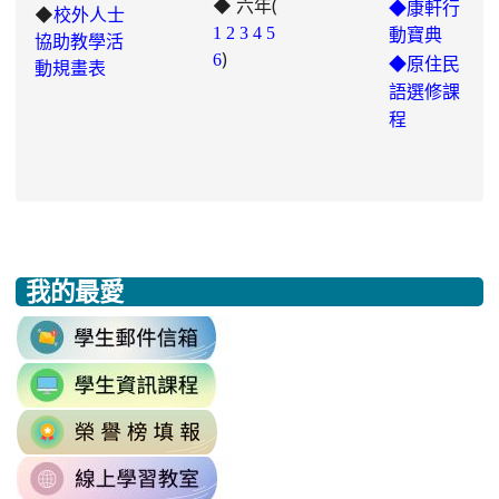
◆ 六年(
https://padlet.com/chungling29/5
◆康軒行
◆
校外人士
7ddh1o7gcaf2lqtb
1
2
3
4
5
動寶典
協助教學活
)
6
◆
原住民
動規畫表
語選修課
程
我的最愛
:::
link
to
link
https://accounts.google.com/v3/signi
to
Email=%40m2.rhps.tyc.edu.tw&
link
https://sites.google.com/mail.rhps.t
vdH-
to
\
OefDvrdxFH24SxIRSdxeeG5nrlJn
link
http://163.30.102.131/tycx/modules
1174341445%3A1702863598551413
to