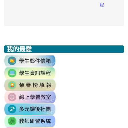
程
我的最愛
:::
link
to
link
https://accounts.google.com/v3/signi
to
Email=%40m2.rhps.tyc.edu.tw&
link
https://sites.google.com/mail.rhps.t
vdH-
to
\
OefDvrdxFH24SxIRSdxeeG5nrlJn
link
http://163.30.102.131/tycx/modules
1174341445%3A1702863598551413
to
\
\
link
https://sites.google.com/mail.rhps.t
to
\
link
https://sites.google.com/mail.
to