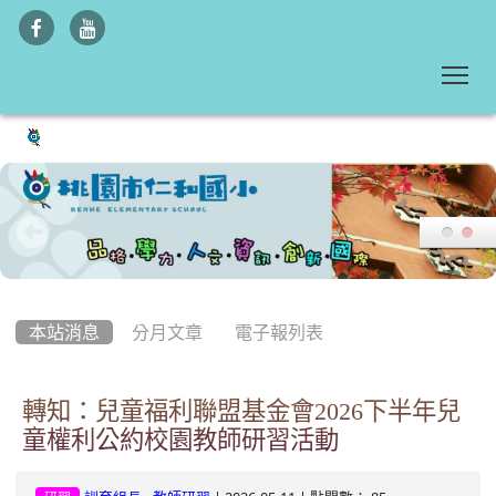
To
:::
本站消息
分月文章
電子報列表
轉知：兒童福利聯盟基金會2026下半年兒
童權利公約校園教師研習活動