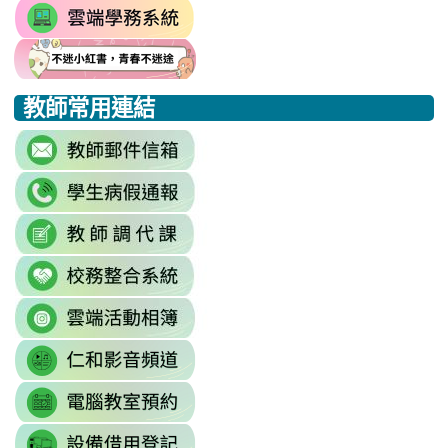
link
https://drp.tyc.edu.tw/TYDRP/Inde
to
link
link
link
https://star.tyc.edu.tw/TYESS/web/
to
to
to
教師常用連結
https://eliteracy.edu.tw/Shorts/xia
https://eliteracy.edu.tw/Shorts/xia
https://eliteracy.edu.tw/Shorts/xia
link
to
link
https://accounts.google.com/Servi
to
continue=https%3A//mail.google.c
link
link
https://sites.google.com/mai
\
to
to
\
link
https://docs.google.com/sprea
https://reurl.cc/779nrN
to
gid=0#gid=0
\
link
http://sso.rhps.tyc.edu.tw/index.php
to
\
link
https://drive.google.com/driv
to
resourcekey=0-
link
https://www.youtube.com/@rhps0
3BhSAF0XPu8IT9y2V2bExw
to
\
\
link
http://3w.rhps.tyc.edu.tw/tycx/modu