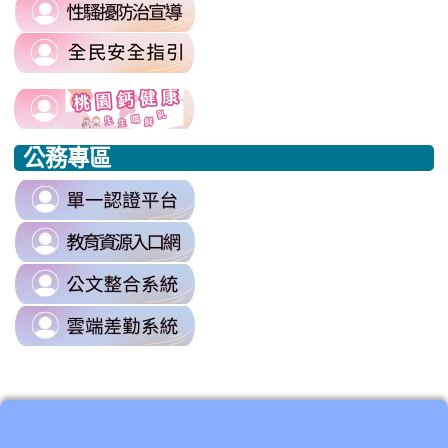
link
https://airtw.moenv.gov.tw/
to
\
link
https://sites.google.com/mail.rhps.t
to
harassment?
usp=sharing/
link
link
https://www.edu.tw/PrepareEDU/De
link
\
to
to
to
公務專區
https://www.edu.tw/PrepareEDU/Default.aspx
https://www.edu.tw/PrepareEDU/Default.aspx
https://milk.tyc.edu.tw/
link
to
link
https://sso.tyc.edu.tw/TYESSO/Lo
to
\
link
https://drp.tyc.edu.tw/TYDRP/Inde
to
\
link
https://odis.tycg.gov.tw/
to
\
https://tycg.cloudhr.tw/TY_SCHO
\