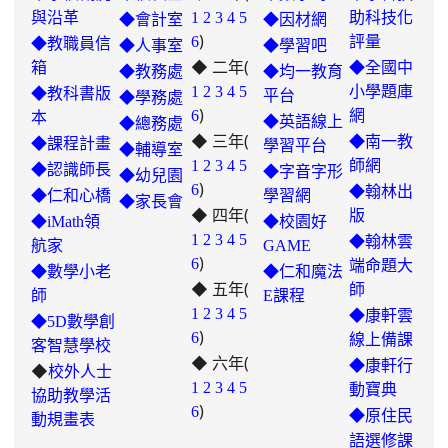
與沿革
1
2
3
4
5
助科技化
◆會計室
◆因材網
)
6
評量
◆教職員信
◆人事室
◆學習吧
◆ 二年(
箱
◆全國中
◆教務處
◆均一教育
1
2
3
4
5
小學題庫
◆教科書版
平台
◆學務處
)
6
網
本
◆英語線上
◆總務處
◆ 三年(
◆南一教
◆課程計畫
學習平台
◆輔導室
link
1
2
3
4
5
師網
◆認識師長
◆字音字形
◆幼兒園
)
to
6
◆翰林出
◆仁和心橋
學習網
◆家長會
◆ 四年(
https://padlet.com/hui22026/302-
版
◆iMath領
◆校園好
hwbav1x2c8b5ge0y
1
2
3
4
5
◆翰林雲
航家
GAME
)
6
端命題大
◆數學小老
◆仁和魔法
◆ 五年(
師
師
E課程
link
1
2
3
4
5
◆康軒雲
◆5D數學創
)
to
6
線上備課
客智慧學校
◆ 六年(
https://padlet.com/chungling29/5
◆康軒行
◆
校外人士
7ddh1o7gcaf2lqtb
1
2
3
4
5
動寶典
協助教學活
)
6
◆
原住民
動規畫表
語選修課