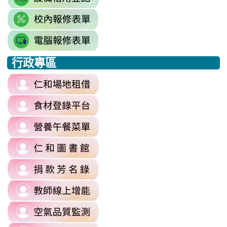
to
link
https://docs.google.com/sprea
to
gid=777554276#gid=777554276
link
https://docs.google.com/spread
\
to
j9WD3dm8C7HXEE3RAA/edit?
行政專區
https://sites.google.com
:::
gid=1312303990#gid=1312303990
link
to
link
https://reurl.cc/6dDjWb
to
\
link
https://fatraceschool.k12ea.gov.tw/
to
\
link
https://sites.google.com/a/m
to
authuser=0
link
https://sites.google.com/mail.rhps.
\
to
\
link
https://sites.google.com/mail.rhps.t
to
committee/%E5%90%84%E9
link
https://reurl.cc/prnXzQ
\
to
\