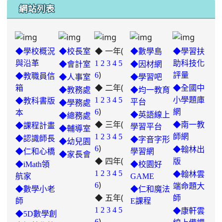
網站列表
◆ 一年(
◆學校概況
◆校長室
◆數學島
◆學習扶
與沿革
1
2
3
4
5
助科技化
◆會計室
◆因材網
)
6
評量
◆教職員信
◆人事室
◆學習吧
◆ 二年(
箱
◆全國中
◆教務處
◆均一教育
1
2
3
4
5
小學題庫
◆教科書版
平台
◆學務處
)
6
網
本
◆英語線上
◆總務處
◆ 三年(
◆南一教
◆課程計畫
學習平台
◆輔導室
link
1
2
3
4
5
師網
◆認識師長
◆字音字形
◆幼兒園
)
to
6
◆翰林出
◆仁和心橋
學習網
◆家長會
◆ 四年(
https://padlet.com/hui22026/302-
版
◆iMath領
◆校園好
hwbav1x2c8b5ge0y
1
2
3
4
5
◆翰林雲
航家
GAME
)
6
端命題大
◆數學小老
◆仁和魔法
◆ 五年(
師
師
E課程
link
1
2
3
4
5
◆康軒雲
◆5D數學創
)
to
6