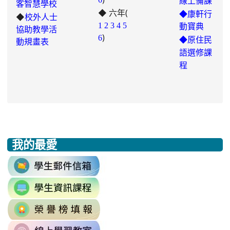
線上備課
客智慧學校
◆ 六年(
https://padlet.com/chungling29/5
◆康軒行
◆
校外人士
7ddh1o7gcaf2lqtb
1
2
3
4
5
動寶典
協助教學活
)
6
◆
原住民
動規畫表
語選修課
程
我的最愛
:::
link
to
link
https://accounts.google.com/v3/signi
to
Email=%40m2.rhps.tyc.edu.tw&
link
https://sites.google.com/mail.rhps.t
vdH-
to
\
OefDvrdxFH24SxIRSdxeeG5nrlJn
link
http://163.30.102.131/tycx/modules