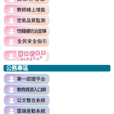
to
\
link
https://sites.google.com/mail.rhps.t
to
committee/%E5%90%84%E9
link
https://reurl.cc/prnXzQ
\
to
\
link
https://airtw.moenv.gov.tw/
to
\
link
https://sites.google.com/mail.rhps.t
to
harassment?
usp=sharing/
link
link
https://www.edu.tw/PrepareEDU/De
link
\
to
to
to
公務專區
https://www.edu.tw/PrepareEDU/Default.aspx
https://www.edu.tw/PrepareEDU/Default.aspx
https://milk.tyc.edu.tw/
link
to
link
https://sso.tyc.edu.tw/TYESSO/Lo
to
\
link
https://drp.tyc.edu.tw/TYDRP/Inde
to
\
link
https://odis.tycg.gov.tw/