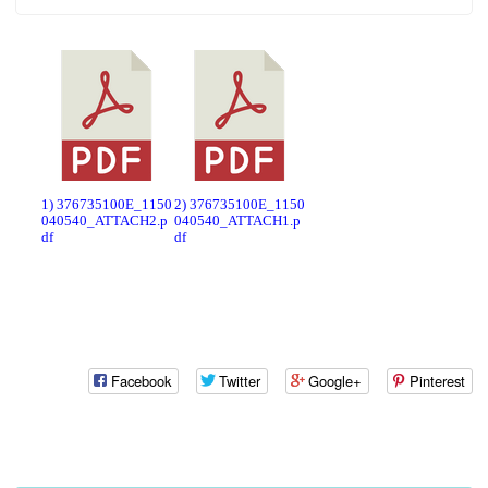
1) 376735100E_1150
2) 376735100E_1150
040540_ATTACH2.p
040540_ATTACH1.p
df
df
Facebook
Twitter
Google+
Pinterest