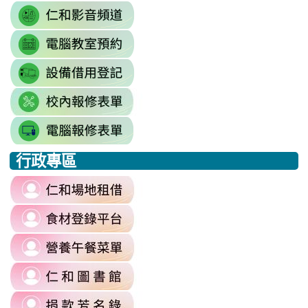
\
link
https://drive.google.com/driv
to
resourcekey=0-
link
https://www.youtube.com/@rhps0
3BhSAF0XPu8IT9y2V2bExw
to
\
\
link
http://3w.rhps.tyc.edu.tw/tycx/modu
to
link
https://docs.google.com/sprea
to
gid=777554276#gid=777554276
link
https://docs.google.com/spread
\
to
j9WD3dm8C7HXEE3RAA/edit?
行政專區
https://sites.google.com
:::
gid=1312303990#gid=1312303990
link
to
link
https://reurl.cc/6dDjWb
to
\
link
https://fatraceschool.k12ea.gov.tw/
to
\
link
https://sites.google.com/a/m
to
authuser=0
link
https://sites.google.com/mail.rhps.
\