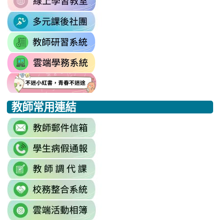
1174341445%3A1702863598551413
to
\
\
link
https://sites.google.com/mail.rhps.t
to
\
link
https://sites.google.com/mail.
to
link
https://drp.tyc.edu.tw/TYDRP/Inde
to
link
link
link
https://star.tyc.edu.tw/TYESS/web/
to
to
to
教師常用連結
https://eliteracy.edu.tw/Shorts/xia
https://eliteracy.edu.tw/Shorts/xia
https://eliteracy.edu.tw/Shorts/xia
link
to
link
https://accounts.google.com/Servi
to
continue=https%3A//mail.google.c
link
link
https://sites.google.com/mai
\
to
to
\
link
https://docs.google.com/sprea
https://reurl.cc/779nrN
to
gid=0#gid=0
\
link
http://sso.rhps.tyc.edu.tw/index.php
to