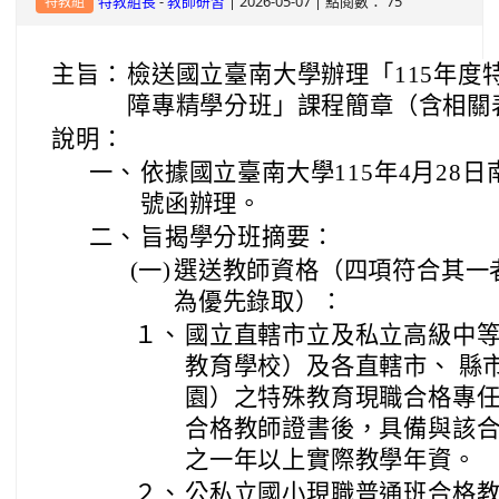
-
| 2026-05-07 | 點閱數： 75
特教組長
教師研習
特教組
主旨：
檢送國立臺南大學辦理「115年度
障專精學分班」課程簡章（含相關
說明：
一、
依據國立臺南大學115年4月28日南
號函辦理。
二、
旨揭學分班摘要：
(一)
選送教師資格（四項符合其一
為優先錄取）：
１、
國立直轄市立及私立高級中
教育學校）及各直轄市、 縣
園）之特殊教育現職合格專
合格教師證書後，具備與該
之一年以上實際教學年資。
２、
公私立國小現職普通班合格