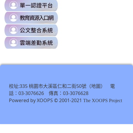
link
to
link
https://sso.tyc.edu.tw/TYESSO/Lo
to
\
link
https://drp.tyc.edu.tw/TYDRP/Inde
to
\
link
https://odis.tycg.gov.tw/
to
\
https://tycg.cloudhr.tw/TY_SCHO
\
校址:335 桃園市大溪區仁和二街50號（
） 電
地圖
話：03-3076626 傳真：03-3076628
Powered by XOOPS © 2001-2021
The XOOPS Project