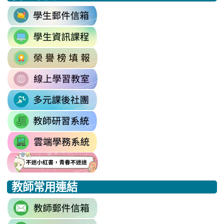
link
to
link
https://accounts.google.com/v3/signi
to
Email=%40m2.rhps.tyc.edu.tw&
link
https://sites.google.com/mail.rhps.t
vdH-
to
\
OefDvrdxFH24SxIRSdxeeG5nrlJn
link
http://163.30.102.131/tycx/modules
1174341445%3A1702863598551413
to
\
\
link
https://sites.google.com/mail.rhps.t
to
\
link
https://sites.google.com/mail.
to
link
https://drp.tyc.edu.tw/TYDRP/Inde
to
link
link
link
https://star.tyc.edu.tw/TYESS/web/
to
to
to
教師常用連結
https://eliteracy.edu.tw/Shorts/xia
https://eliteracy.edu.tw/Shorts/xia
https://eliteracy.edu.tw/Shorts/xia
link
to