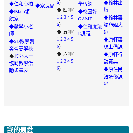
)
to
6
◆翰林出
◆仁和心橋
學習網
◆家長會
◆ 四年(
https://padlet.com/hui22026/302-
版
◆iMath領
◆校園好
hwbav1x2c8b5ge0y
1
2
3
4
5
◆翰林雲
航家
GAME
)
6
端命題大
◆數學小老
◆仁和魔法
◆ 五年(
師
師
E課程
link
1
2
3
4
5
◆康軒雲
◆5D數學創
)
to
6
線上備課
客智慧學校
◆ 六年(
https://padlet.com/chungling29/5
◆康軒行
◆
校外人士
7ddh1o7gcaf2lqtb
1
2
3
4
5
動寶典
協助教學活
)
6
◆
原住民
動規畫表
語選修課
程
我的最愛
:::