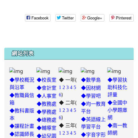
Facebook
Twitter
Google+
Pinterest
網站列表
◆ 一年(
◆學校概況
◆校長室
◆數學島
◆學習扶
與沿革
1
2
3
4
5
助科技化
◆會計室
◆因材網
)
6
評量
◆教職員信
◆人事室
◆學習吧
◆ 二年(
箱
◆全國中
◆教務處
◆均一教育
1
2
3
4
5
小學題庫
◆教科書版
平台
◆學務處
)
6
網
本
◆英語線上
◆總務處
◆ 三年(
◆南一教
◆課程計畫
學習平台
◆輔導室
link
1
2
3
4
5
師網
◆認識師長
◆字音字形
◆幼兒園