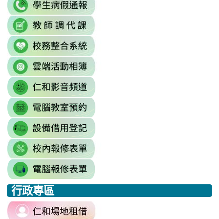
link
https://accounts.google.com/Servi
to
continue=https%3A//mail.google.c
link
link
https://sites.google.com/mai
\
to
to
\
link
https://docs.google.com/sprea
https://reurl.cc/779nrN
to
gid=0#gid=0
\
link
http://sso.rhps.tyc.edu.tw/index.php
to
\
link
https://drive.google.com/driv
to
resourcekey=0-
link
https://www.youtube.com/@rhps0
3BhSAF0XPu8IT9y2V2bExw
to
\
\
link
http://3w.rhps.tyc.edu.tw/tycx/modu
to
link
https://docs.google.com/sprea
to
gid=777554276#gid=777554276
link
https://docs.google.com/spread
\
to
j9WD3dm8C7HXEE3RAA/edit?
行政專區
https://sites.google.com
:::
gid=1312303990#gid=1312303990
link
to