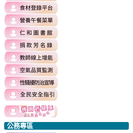
link
https://reurl.cc/6dDjWb
to
\
link
https://fatraceschool.k12ea.gov.tw/
to
\
link
https://sites.google.com/a/m
to
authuser=0
link
https://sites.google.com/mail.rhps.
\
to
\
link
https://sites.google.com/mail.rhps.t
to
committee/%E5%90%84%E9
link
https://reurl.cc/prnXzQ
\
to
\
link
https://airtw.moenv.gov.tw/
to
\
link
https://sites.google.com/mail.rhps.t
to
harassment?
usp=sharing/
link
link
https://www.edu.tw/PrepareEDU/De
link
\
to
to
to
公務專區
https://www.edu.tw/PrepareEDU/Default.aspx
https://www.edu.tw/PrepareEDU/Default.aspx
https://milk.tyc.edu.tw/