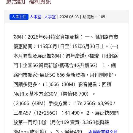
惠活動】福利資訊
-
| 2026-06-03 | 點閱數： 105
人事室
人事室
人事主任
說明：2026年6月特案資訊彙整： 一、限網路門市
優惠期間：115年6月1日至115年6月30日止。 (一)
本月異動及展延如說明：週年慶送小福燈（限網路
門市企客5G資費新辦/攜碼含4G升續5G） １、網
路門市獨家~展延5G 666 全新登場，月付剛剛好，
回饋多更多。 (１)666（30M）影音暢看：回饋
Netflix 基本方案30M（價值$8,700）。
(２)666（48M）手機方案： i17e 256G: $3,990 /
三星A57（12+256G）：$1,490。 ２、展延快閃開
放第一門可申辦（月付169 資費- 3.3GB後降速
3Mbps 吃到飽）。 ３、展延499 ...
觀看完整文章