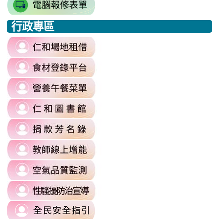
link
https://docs.google.com/spread
\
to
j9WD3dm8C7HXEE3RAA/edit?
行政專區
https://sites.google.com
:::
gid=1312303990#gid=1312303990
link
to
link
https://reurl.cc/6dDjWb
to
\
link
https://fatraceschool.k12ea.gov.tw/
to
\
link
https://sites.google.com/a/m
to
authuser=0
link
https://sites.google.com/mail.rhps.
\
to
\
link
https://sites.google.com/mail.rhps.t
to
committee/%E5%90%84%E9
link
https://reurl.cc/prnXzQ
\
to
\
link
https://airtw.moenv.gov.tw/
to
\
link
https://sites.google.com/mail.rhps.t