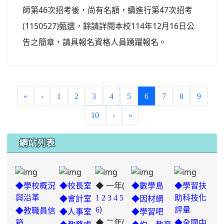
師第46次招考後，尚有名額，續進行第47次招考
(1150527)甄選，餘請詳閱本校114年12月16日公
告之簡章，請具報名資格人員踴躍報名。
(current)
«
‹
1
2
3
4
5
6
7
8
9
10
›
»
網站列表
◆ 一年(
◆學校概況
◆校長室
◆數學島
◆學習扶
與沿革
1
2
3
4
5
助科技化
◆會計室
◆因材網
)
6
評量
◆教職員信
◆人事室
◆學習吧
◆ 二年(
箱
◆全國中