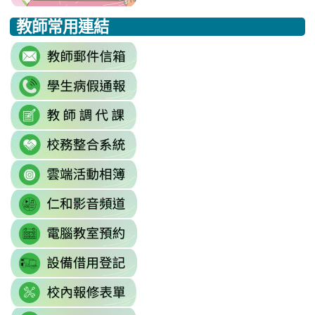
to
to
to
教師常用連結
https://eliteracy.edu.tw/Shorts/xia
https://eliteracy.edu.tw/Shorts/xia
https://eliteracy.edu.tw/Shorts/xia
link
to
link
https://accounts.google.com/Servi
to
continue=https%3A//mail.google.c
link
link
https://sites.google.com/mai
\
to
to
\
link
https://docs.google.com/sprea
https://reurl.cc/779nrN
to
gid=0#gid=0
\
link
http://sso.rhps.tyc.edu.tw/index.php
to
\
link
https://drive.google.com/driv
to
resourcekey=0-
link
https://www.youtube.com/@rhps0
3BhSAF0XPu8IT9y2V2bExw
to
\
\
link
http://3w.rhps.tyc.edu.tw/tycx/modu
to
link
https://docs.google.com/sprea
to
gid=777554276#gid=777554276