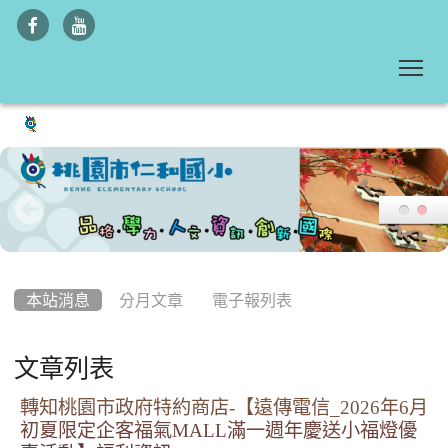
To
:::
本站消息
分月文章
電子報列表
文章列表
轉知桃園市政府特約商店-【遠傳電信_2026年6月
初夏限定企客福氣MALL滿一週年慶送小福燈優