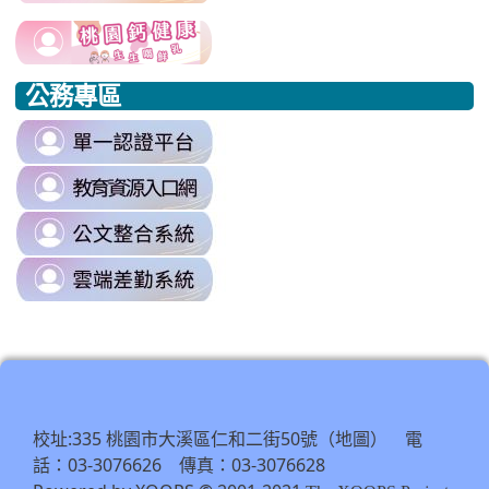
to
harassment?
usp=sharing/
link
link
https://www.edu.tw/PrepareEDU/De
link
\
to
to
to
公務專區
https://www.edu.tw/PrepareEDU/Default.aspx
https://www.edu.tw/PrepareEDU/Default.aspx
https://milk.tyc.edu.tw/
link
to
link
https://sso.tyc.edu.tw/TYESSO/Lo
to
\
link
https://drp.tyc.edu.tw/TYDRP/Inde
to
\
link
https://odis.tycg.gov.tw/
to
\
https://tycg.cloudhr.tw/TY_SCHO
\
校址:335 桃園市大溪區仁和二街50號（
） 電
地圖
話：03-3076626 傳真：03-3076628