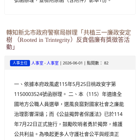
號函辦理，並檢附原函（含附件）影本1份。
轉知新北市政府警察局辦理「共植三一廉政安定
樹 （Rooted in Trintegrity）反貪倡廉有獎徵答活
動」
-
| 2026-06-01 | 點閱數： 82
人事室
人事室
人事主任
一、依據本府政風處115年5月25日桃政安字第
1150003524號函辦理。 二、本（115）年適逢全
國地方公職人員選舉，選風良窳對國家社會之廉能
治理影響深遠；而《公益揭弊者保護法》已於114
年7月22日正式施行，鼓勵吹哨者勇於揭弊，維護
公共利益。為喚起更多人守護社會公平與經濟正