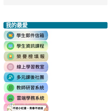
我的最愛
:::
link
to
link
https://accounts.google.com/v3/signi
to
Email=%40m2.rhps.tyc.edu.tw&
link
https://sites.google.com/mail.rhps.t
vdH-
to
\
OefDvrdxFH24SxIRSdxeeG5nrlJn
link
http://163.30.102.131/tycx/modules
1174341445%3A1702863598551413
to
\
\
link
https://sites.google.com/mail.rhps.t
to
\
link
https://sites.google.com/mail.
to
link
https://drp.tyc.edu.tw/TYDRP/Inde
to
link
link
link
https://star.tyc.edu.tw/TYESS/web/