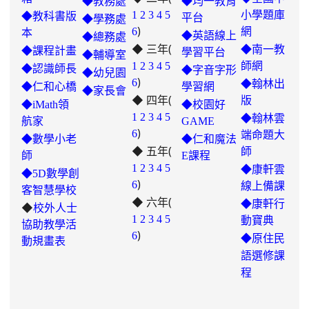
◆教務處
◆均一教育
1
2
3
4
5
小學題庫
◆教科書版
平台
◆學務處
)
6
網
本
◆英語線上
◆總務處
◆ 三年(
◆南一教
◆課程計畫
學習平台
◆輔導室
link
1
2
3
4
5
師網
◆認識師長
◆字音字形
◆幼兒園
)
to
6
◆翰林出
◆仁和心橋
學習網
◆家長會
◆ 四年(
https://padlet.com/hui22026/302-
版
◆iMath領
◆校園好
hwbav1x2c8b5ge0y
1
2
3
4
5
◆翰林雲
航家
GAME
)
6
端命題大
◆數學小老
◆仁和魔法
◆ 五年(
師
師
E課程
link
1
2
3
4
5
◆康軒雲
◆5D數學創
)
to
6
線上備課
客智慧學校
◆ 六年(
https://padlet.com/chungling29/5
◆康軒行
◆
校外人士
7ddh1o7gcaf2lqtb
1
2
3
4
5
動寶典
協助教學活
)
6
◆
原住民
動規畫表
語選修課
程