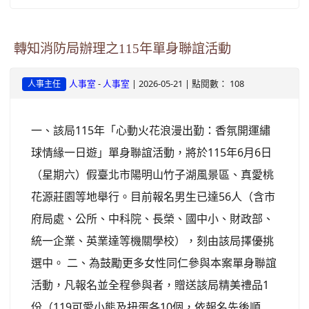
轉知消防局辦理之115年單身聯誼活動
-
| 2026-05-21 | 點閱數： 108
人事室
人事室
人事主任
一、該局115年「心動火花浪漫出勤：香氛開運繡
球情緣一日遊」單身聯誼活動，將於115年6月6日
（星期六）假臺北市陽明山竹子湖風景區、真愛桃
花源莊園等地舉行。目前報名男生已達56人（含市
府局處、公所、中科院、長榮、國中小、財政部、
統一企業、英業達等機關學校），刻由該局擇優挑
選中。 二、為鼓勵更多女性同仁參與本案單身聯誼
活動，凡報名並全程參與者，贈送該局精美禮品1
份（119可愛小熊及扭蛋各10個，依報名先後順