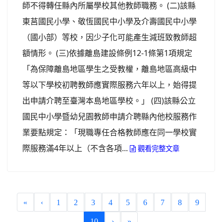
師不得轉任縣內所屬學校其他教師職務。 (二)該縣
東莒國民小學、敬恆國民中小學及介壽國民中小學
（國小部）等校，因少子化可能產生減班致教師超
額情形。 (三)依據離島建設條例12-1條第1項規定
「為保障離島地區學生之受教權，離島地區高級中
等以下學校初聘教師應實際服務六年以上，始得提
出申請介聘至臺灣本島地區學校。」 (四)該縣公立
國民中小學暨幼兒園教師申請介聘縣內他校服務作
業要點規定：「現職專任合格教師應在同一學校實
際服務滿4年以上（不含各項...
觀看完整文章
«
‹
1
2
3
4
5
6
7
8
9
(current)
10
›
»