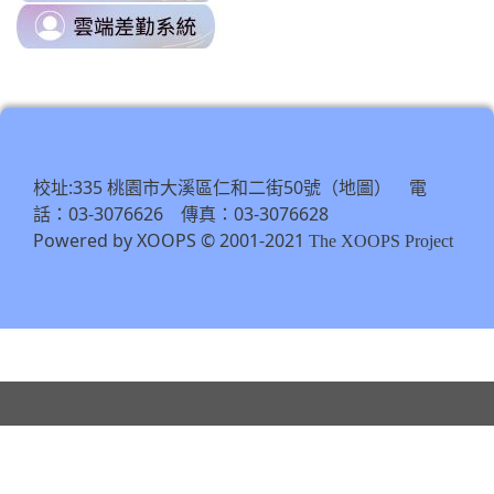
\
link
https://odis.tycg.gov.tw/
to
\
https://tycg.cloudhr.tw/TY_SCHO
\
校址:335 桃園市大溪區仁和二街50號（
） 電
地圖
話：03-3076626 傳真：03-3076628
Powered by XOOPS © 2001-2021
The XOOPS Project