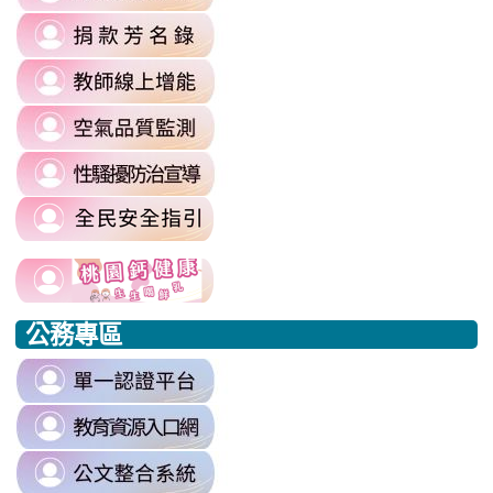
to
authuser=0
link
https://sites.google.com/mail.rhps.
\
to
\
link
https://sites.google.com/mail.rhps.t
to
committee/%E5%90%84%E9
link
https://reurl.cc/prnXzQ
\
to
\
link
https://airtw.moenv.gov.tw/
to
\
link
https://sites.google.com/mail.rhps.t
to
harassment?
usp=sharing/
link
link
https://www.edu.tw/PrepareEDU/De
link
\
to
to
to
公務專區
https://www.edu.tw/PrepareEDU/Default.aspx
https://www.edu.tw/PrepareEDU/Default.aspx
https://milk.tyc.edu.tw/
link
to
link
https://sso.tyc.edu.tw/TYESSO/Lo
to
\
link
https://drp.tyc.edu.tw/TYDRP/Inde
to