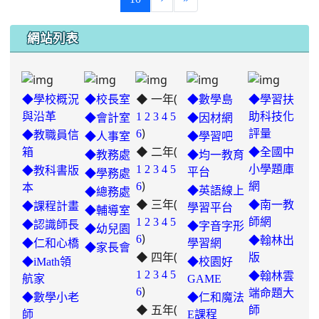
網站列表
◆ 一年(
◆學校概況
◆校長室
◆數學島
◆學習扶
與沿革
1
2
3
4
5
助科技化
◆會計室
◆因材網
)
6
評量
◆教職員信
◆人事室
◆學習吧
◆ 二年(
箱
◆全國中
◆教務處
◆均一教育
1
2
3
4
5
小學題庫
◆教科書版
平台
◆學務處
)
6
網
本
◆英語線上
◆總務處
◆ 三年(
◆南一教
◆課程計畫
學習平台
◆輔導室
link
1
2
3
4
5
師網
◆認識師長
◆字音字形
◆幼兒園
)
to
6
◆翰林出
◆仁和心橋
學習網
◆家長會
◆ 四年(
https://padlet.com/hui22026/302-
版
◆iMath領
◆校園好
hwbav1x2c8b5ge0y
1
2
3
4
5
◆翰林雲
航家
GAME
)
6
端命題大
◆數學小老
◆仁和魔法
◆ 五年(
師
師
E課程