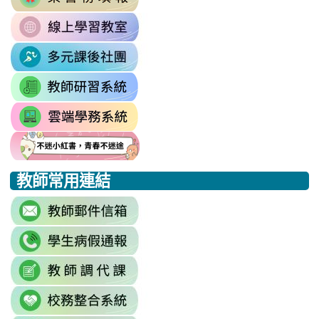
to
\
OefDvrdxFH24SxIRSdxeeG5nrlJn
link
http://163.30.102.131/tycx/modules
1174341445%3A1702863598551413
to
\
\
link
https://sites.google.com/mail.rhps.t
to
\
link
https://sites.google.com/mail.
to
link
https://drp.tyc.edu.tw/TYDRP/Inde
to
link
link
link
https://star.tyc.edu.tw/TYESS/web/
to
to
to
教師常用連結
https://eliteracy.edu.tw/Shorts/xia
https://eliteracy.edu.tw/Shorts/xia
https://eliteracy.edu.tw/Shorts/xia
link
to
link
https://accounts.google.com/Servi
to
continue=https%3A//mail.google.c
link
link
https://sites.google.com/mai
\
to
to
\
link
https://docs.google.com/sprea
https://reurl.cc/779nrN
to
gid=0#gid=0
\