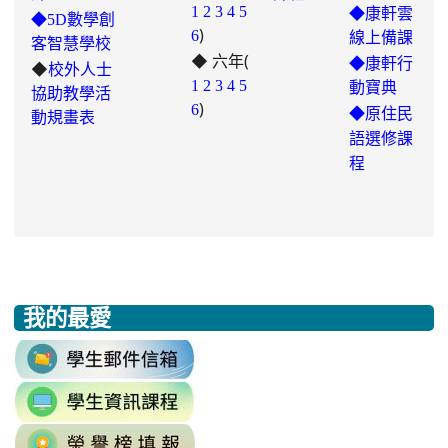
link
1
2
3
4
5
◆康軒雲
◆5D數學創
)
to
6
線上備課
客智慧學校
◆ 六年(
https://padlet.com/chungling29/5
◆康軒行
◆
校外人士
7ddh1o7gcaf2lqtb
1
2
3
4
5
動寶典
協助教學活
)
6
◆
原住民
動規畫表
語選修課
程
我的最愛
:::
link
to
link
https://accounts.google.com/v3/signi
to
Email=%40m2.rhps.tyc.edu.tw&
link
https://sites.google.com/mail.rhps.t
vdH-