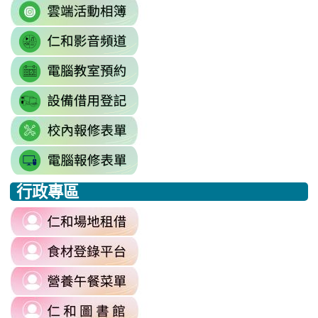
link
http://sso.rhps.tyc.edu.tw/index.php
to
\
link
https://drive.google.com/driv
to
resourcekey=0-
link
https://www.youtube.com/@rhps0
3BhSAF0XPu8IT9y2V2bExw
to
\
\
link
http://3w.rhps.tyc.edu.tw/tycx/modu
to
link
https://docs.google.com/sprea
to
gid=777554276#gid=777554276
link
https://docs.google.com/spread
\
to
j9WD3dm8C7HXEE3RAA/edit?
行政專區
https://sites.google.com
:::
gid=1312303990#gid=1312303990
link
to
link
https://reurl.cc/6dDjWb
to
\
link
https://fatraceschool.k12ea.gov.tw/
to
\
link
https://sites.google.com/a/m