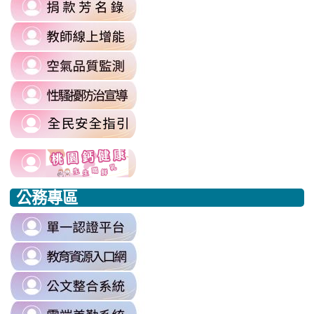
link
https://sites.google.com/mail.rhps.
\
to
\
link
https://sites.google.com/mail.rhps.t
to
committee/%E5%90%84%E9
link
https://reurl.cc/prnXzQ
\
to
\
link
https://airtw.moenv.gov.tw/
to
\
link
https://sites.google.com/mail.rhps.t
to
harassment?
usp=sharing/
link
link
https://www.edu.tw/PrepareEDU/De
link
\
to
to
to
公務專區
https://www.edu.tw/PrepareEDU/Default.aspx
https://www.edu.tw/PrepareEDU/Default.aspx
https://milk.tyc.edu.tw/
link
to
link
https://sso.tyc.edu.tw/TYESSO/Lo
to
\
link
https://drp.tyc.edu.tw/TYDRP/Inde
to
\
link
https://odis.tycg.gov.tw/