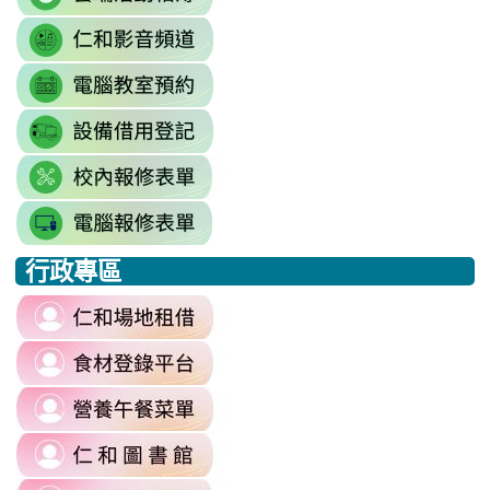
to
\
link
https://drive.google.com/driv
to
resourcekey=0-
link
https://www.youtube.com/@rhps0
3BhSAF0XPu8IT9y2V2bExw
to
\
\
link
http://3w.rhps.tyc.edu.tw/tycx/modu
to
link
https://docs.google.com/sprea
to
gid=777554276#gid=777554276
link
https://docs.google.com/spread
\
to
j9WD3dm8C7HXEE3RAA/edit?
行政專區
https://sites.google.com
:::
gid=1312303990#gid=1312303990
link
to
link
https://reurl.cc/6dDjWb
to
\
link
https://fatraceschool.k12ea.gov.tw/
to
\
link
https://sites.google.com/a/m
to
authuser=0