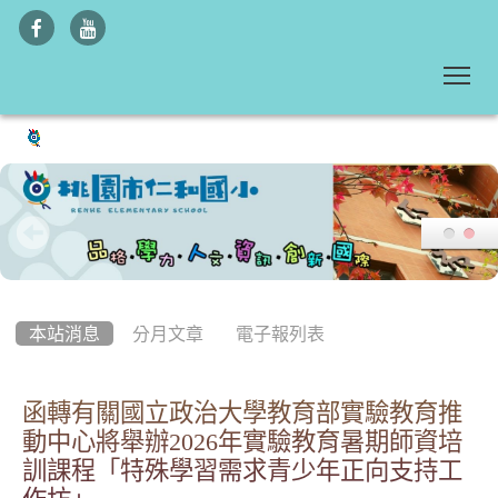
To
:::
本站消息
分月文章
電子報列表
函轉有關國立政治大學教育部實驗教育推
動中心將舉辦2026年實驗教育暑期師資培
訓課程「特殊學習需求青少年正向支持工