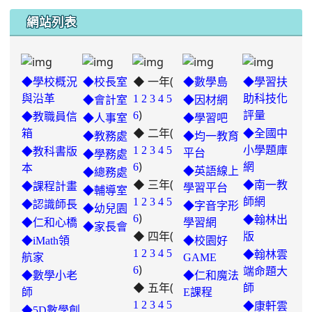
網站列表
◆ 一年(
◆學校概況
◆校長室
◆數學島
◆學習扶
與沿革
1
2
3
4
5
助科技化
◆會計室
◆因材網
)
6
評量
◆教職員信
◆人事室
◆學習吧
◆ 二年(
箱
◆全國中
◆教務處
◆均一教育
1
2
3
4
5
小學題庫
◆教科書版
平台
◆學務處
)
6
網
本
◆英語線上
◆總務處
◆ 三年(
◆南一教
◆課程計畫
學習平台
◆輔導室
link
1
2
3
4
5
師網
◆認識師長
◆字音字形
◆幼兒園
)
to
6
◆翰林出
◆仁和心橋
學習網
◆家長會
◆ 四年(
https://padlet.com/hui22026/302-
版
◆iMath領
◆校園好
hwbav1x2c8b5ge0y
1
2
3
4
5
◆翰林雲
航家
GAME
)
6
端命題大
◆數學小老
◆仁和魔法
◆ 五年(
師
師
E課程
link
1
2
3
4
5
◆康軒雲
◆5D數學創