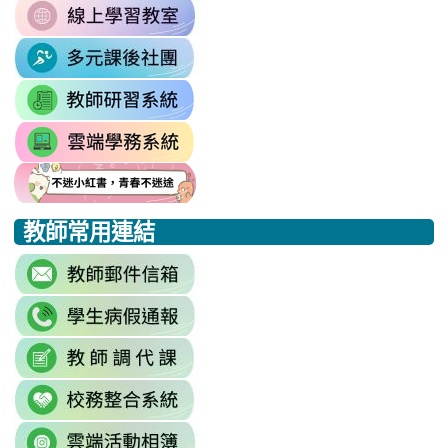
OefDvrdxFH24SxIRSdxeeG5nrlJn
link
http://163.30.102.131/tycx/modules
1174341445%3A1702863598551413
to
\
\
link
https://sites.google.com/mail.rhps.t
to
\
link
https://sites.google.com/mail.
to
link
https://drp.tyc.edu.tw/TYDRP/Inde
to
link
link
link
https://star.tyc.edu.tw/TYESS/web/
to
to
to
教師常用連結
https://eliteracy.edu.tw/Shorts/xia
https://eliteracy.edu.tw/Shorts/xia
https://eliteracy.edu.tw/Shorts/xia
link
to
link
https://accounts.google.com/Servi
to
continue=https%3A//mail.google.c
link
link
https://sites.google.com/mai
\
to
to
\
link
https://docs.google.com/sprea
https://reurl.cc/779nrN
to
gid=0#gid=0
\
link
http://sso.rhps.tyc.edu.tw/index.php