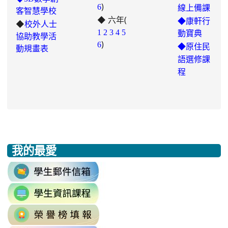
)
to
6
線上備課
客智慧學校
◆ 六年(
https://padlet.com/chungling29/5
◆康軒行
◆
校外人士
7ddh1o7gcaf2lqtb
1
2
3
4
5
動寶典
協助教學活
)
6
◆
原住民
動規畫表
語選修課
程
我的最愛
:::
link
to
link
https://accounts.google.com/v3/signi
to
Email=%40m2.rhps.tyc.edu.tw&
link
https://sites.google.com/mail.rhps.t
vdH-
to
\