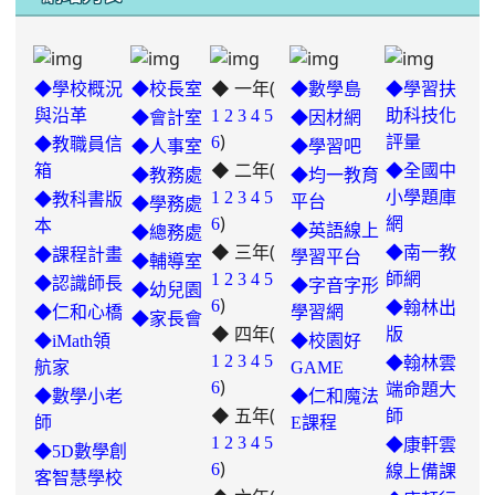
◆ 一年(
◆學校概況
◆校長室
◆數學島
◆學習扶
與沿革
1
2
3
4
5
助科技化
◆會計室
◆因材網
)
6
評量
◆教職員信
◆人事室
◆學習吧
◆ 二年(
箱
◆全國中
◆教務處
◆均一教育
1
2
3
4
5
小學題庫
◆教科書版
平台
◆學務處
)
6
網
本
◆英語線上
◆總務處
◆ 三年(
◆南一教
◆課程計畫
學習平台
◆輔導室
link
1
2
3
4
5
師網
◆認識師長
◆字音字形
◆幼兒園
)
to
6
◆翰林出
◆仁和心橋
學習網
◆家長會
◆ 四年(
https://padlet.com/hui22026/302-
版
◆iMath領
◆校園好
hwbav1x2c8b5ge0y
1
2
3
4
5
◆翰林雲
航家
GAME
)
6
端命題大
◆數學小老
◆仁和魔法
◆ 五年(
師
師
E課程
link
1
2
3
4
5
◆康軒雲
◆5D數學創
)
to
6
線上備課
客智慧學校
https://padlet.com/chungling29/5