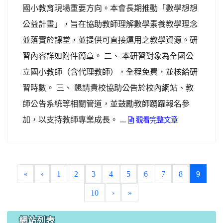
國小教育現場重要方向。本會長期推動「數學想想
公益計畫」，旨在協助教師理解數學素養教學理念
並落實於課堂，並提供可直接運用之教學資源。研
習內容詳如附件簡章。 二、 本研習對象為全國公
立國小教師（含代理教師），全程免費，並核給研
習時數。 三、 懇請貴校協助公告於校內網站、教
師公告系統等相關管道，並鼓勵教師踴躍報名參
加，以支持教師專業成長。 ...
觀看完整文章
(curren
«
‹
1
2
3
4
5
6
7
8
9
10
›
»
網站列表