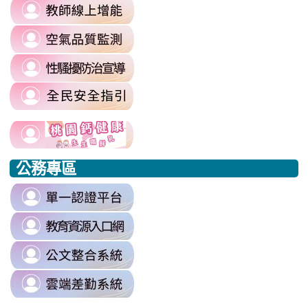
link
https://sites.google.com/mail.rhps.t
to
committee/%E5%90%84%E9
link
https://reurl.cc/prnXzQ
\
to
\
link
https://airtw.moenv.gov.tw/
to
\
link
https://sites.google.com/mail.rhps.t
to
harassment?
usp=sharing/
link
link
https://www.edu.tw/PrepareEDU/De
link
\
to
to
to
公務專區
https://www.edu.tw/PrepareEDU/Default.aspx
https://www.edu.tw/PrepareEDU/Default.aspx
https://milk.tyc.edu.tw/
link
to
link
https://sso.tyc.edu.tw/TYESSO/Lo
to
\
link
https://drp.tyc.edu.tw/TYDRP/Inde
to
\
link
https://odis.tycg.gov.tw/
to
\