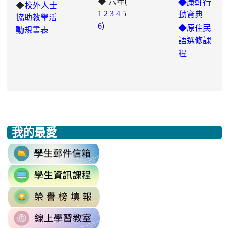
◆ 六年(
◆康軒行
◆
校外人士
7ddh1o7gcaf2lqtb
1
2
3
4
5
動寶典
協助教學活
)
6
◆
原住民
動規畫表
語選修課
程
我的最愛
:::
link
to
link
https://accounts.google.com/v3/signi
to
Email=%40m2.rhps.tyc.edu.tw&
link
https://sites.google.com/mail.rhps.t
vdH-
to
\
OefDvrdxFH24SxIRSdxeeG5nrlJn
link
http://163.30.102.131/tycx/modules
1174341445%3A1702863598551413
to