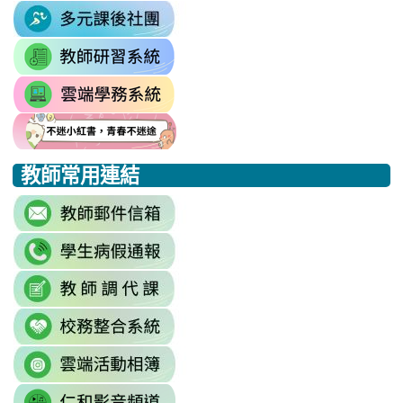
\
\
link
https://sites.google.com/mail.rhps.t
to
\
link
https://sites.google.com/mail.
to
link
https://drp.tyc.edu.tw/TYDRP/Inde
to
link
link
link
https://star.tyc.edu.tw/TYESS/web/
to
to
to
教師常用連結
https://eliteracy.edu.tw/Shorts/xia
https://eliteracy.edu.tw/Shorts/xia
https://eliteracy.edu.tw/Shorts/xia
link
to
link
https://accounts.google.com/Servi
to
continue=https%3A//mail.google.c
link
link
https://sites.google.com/mai
\
to
to
\
link
https://docs.google.com/sprea
https://reurl.cc/779nrN
to
gid=0#gid=0
\
link
http://sso.rhps.tyc.edu.tw/index.php
to
\
link
https://drive.google.com/driv