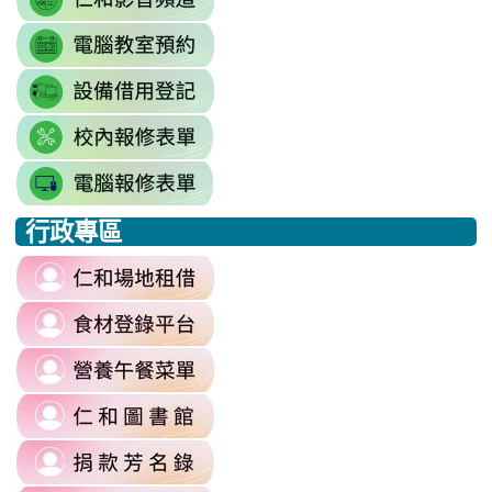
to
resourcekey=0-
link
https://www.youtube.com/@rhps0
3BhSAF0XPu8IT9y2V2bExw
to
\
\
link
http://3w.rhps.tyc.edu.tw/tycx/modu
to
link
https://docs.google.com/sprea
to
gid=777554276#gid=777554276
link
https://docs.google.com/spread
\
to
j9WD3dm8C7HXEE3RAA/edit?
行政專區
https://sites.google.com
:::
gid=1312303990#gid=1312303990
link
to
link
https://reurl.cc/6dDjWb
to
\
link
https://fatraceschool.k12ea.gov.tw/
to
\
link
https://sites.google.com/a/m
to
authuser=0
link
https://sites.google.com/mail.rhps.
\
to
\