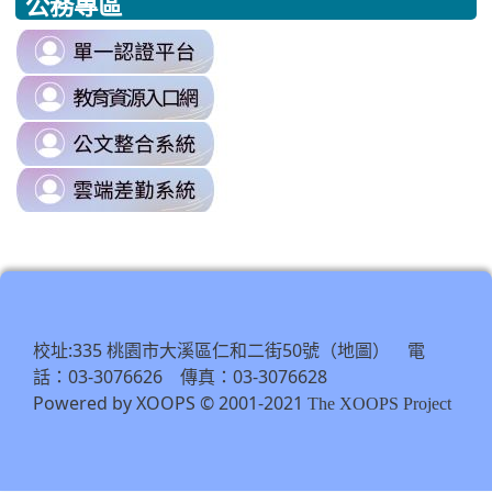
公務專區
https://www.edu.tw/PrepareEDU/Default.aspx
https://www.edu.tw/PrepareEDU/Default.aspx
https://milk.tyc.edu.tw/
link
to
link
https://sso.tyc.edu.tw/TYESSO/Lo
to
\
link
https://drp.tyc.edu.tw/TYDRP/Inde
to
\
link
https://odis.tycg.gov.tw/
to
\
https://tycg.cloudhr.tw/TY_SCHO
\
校址:335 桃園市大溪區仁和二街50號（
） 電
地圖
話：03-3076626 傳真：03-3076628
Powered by XOOPS © 2001-2021
The XOOPS Project