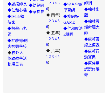
link
1
2
3
4
5
師網
◆認識師長
◆字音字形
◆幼兒園
)
to
6
◆翰林出
◆仁和心橋
學習網
◆家長會
◆ 四年(
https://padlet.com/hui22026/302-
版
◆iMath領
◆校園好
hwbav1x2c8b5ge0y
1
2
3
4
5
◆翰林雲
航家
GAME
)
6
端命題大
◆數學小老
◆仁和魔法
◆ 五年(
師
師
E課程
link
1
2
3
4
5
◆康軒雲
◆5D數學創
)
to
6
線上備課
客智慧學校
◆ 六年(
https://padlet.com/chungling29/5
◆康軒行
◆
校外人士
7ddh1o7gcaf2lqtb
1
2
3
4
5
動寶典
協助教學活
)
6
◆
原住民
動規畫表
語選修課
程