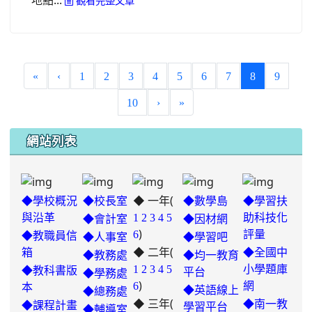
地點...
觀看完整文章
(current)
«
‹
1
2
3
4
5
6
7
8
9
10
›
»
網站列表
◆ 一年(
◆學校概況
◆校長室
◆數學島
◆學習扶
與沿革
1
2
3
4
5
助科技化
◆會計室
◆因材網
)
6
評量
◆教職員信
◆人事室
◆學習吧
◆ 二年(
箱
◆全國中
◆教務處
◆均一教育
1
2
3
4
5
小學題庫
◆教科書版
平台
◆學務處
)
6
網
本
◆英語線上
◆總務處
◆ 三年(
◆南一教
◆課程計畫
學習平台
◆輔導室