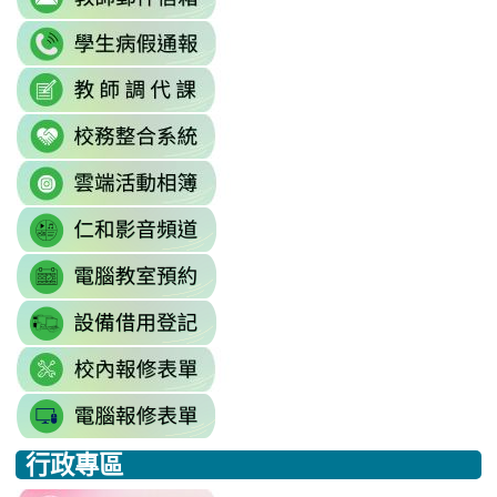
to
link
https://accounts.google.com/Servi
to
continue=https%3A//mail.google.c
link
link
https://sites.google.com/mai
\
to
to
\
link
https://docs.google.com/sprea
https://reurl.cc/779nrN
to
gid=0#gid=0
\
link
http://sso.rhps.tyc.edu.tw/index.php
to
\
link
https://drive.google.com/driv
to
resourcekey=0-
link
https://www.youtube.com/@rhps0
3BhSAF0XPu8IT9y2V2bExw
to
\
\
link
http://3w.rhps.tyc.edu.tw/tycx/modu
to
link
https://docs.google.com/sprea
to
gid=777554276#gid=777554276
link
https://docs.google.com/spread
\
to
j9WD3dm8C7HXEE3RAA/edit?
行政專區
https://sites.google.com
:::
gid=1312303990#gid=1312303990