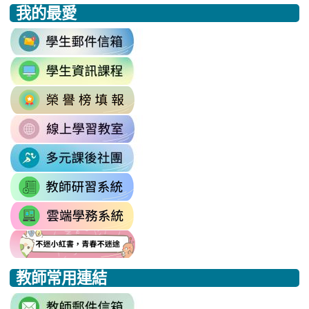
我的最愛
:::
link
to
link
https://accounts.google.com/v3/signi
to
Email=%40m2.rhps.tyc.edu.tw&
link
https://sites.google.com/mail.rhps.t
vdH-
to
\
OefDvrdxFH24SxIRSdxeeG5nrlJn
link
http://163.30.102.131/tycx/modules
1174341445%3A1702863598551413
to
\
\
link
https://sites.google.com/mail.rhps.t
to
\
link
https://sites.google.com/mail.
to
link
https://drp.tyc.edu.tw/TYDRP/Inde
to
link
link
link
https://star.tyc.edu.tw/TYESS/web/
to
to
to
教師常用連結
https://eliteracy.edu.tw/Shorts/xia
https://eliteracy.edu.tw/Shorts/xia
https://eliteracy.edu.tw/Shorts/xia
link