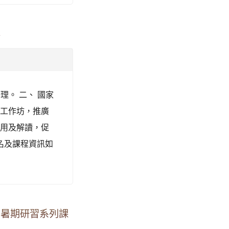
案
辦理。 二、 國家
習工作坊，推廣
應用及解讀，促
名及課程資訊如
育暑期研習系列課