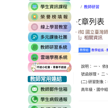
to
link
https://accounts.go

教師研習
to
Email=%40m2.rhp
link
https://sites.google
vdH-
文章列表
to
\
OefDvrdxFH24SxI
link
http://163.30.102.
1174341445%3A170
to
轉知 國立臺灣
\
\
link
https://sites.googl
場」相關資訊
to
\
link
https://sites.go
-
教學組長
教學組
to
link
https://drp.tyc.ed
to
說明： 一、 依
https://star.tyc.e
號函辦理。 二
link
link
link
教師常用連結
(二) 研習對
to
to
to
link
https://eliteracy.edu.tw/Shorts/xiaohongshu.html
https://eliteracy.edu.tw/Shorts/xiaohongshu.html
https://eliteracy.edu.tw/Shorts/xiaohongshu.html
高年級、國中組三
to
link
https://accounts.g
to
continue=https%3A
link
link