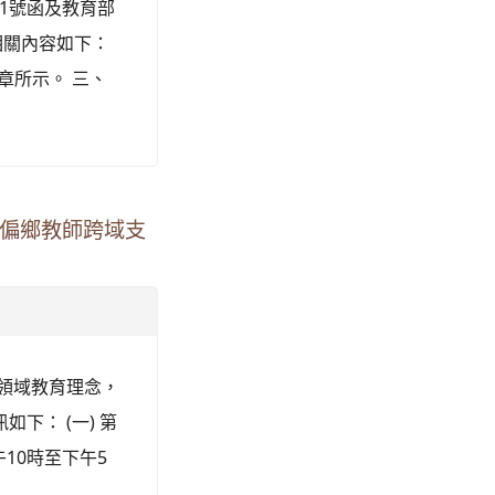
91號函及教育部
相關內容如下：
簡章所示。 三、
「偏鄉教師跨域支
跨領域教育理念，
下： (一) 第
午10時至下午5