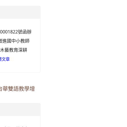
001822號函辦
增進國中小教師
進木藝教育深耕
整文章
台華雙語教學增