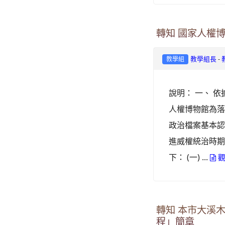
轉知 國家人權
-
教學組長
教學組
說明： 一、 依
人權博物館為
政治檔案基本
進威權統治時期
下： (一) ...
觀
轉知 本市大溪
程」簡章