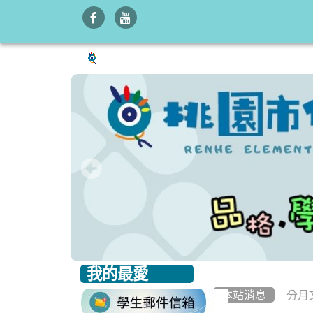
我的最愛
:::
:::
本站消息
分月
link