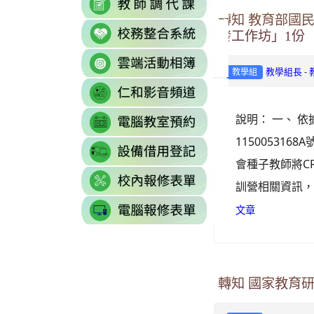
https://sites.g
\
to
to
轉知 教育部國
\
link
https://docs.goo
https://reurl.cc/77
發工作坊」1份
to
gid=0#gid=0
\
link
http://sso.rhps.tyc
-
教學組長
to
教學組
\
link
https://drive.go
to
resourcekey=0-
link
說明： 一、 
https://www.yout
3BhSAF0XPu8IT
to
\
11500531
\
link
http://3w.rhps.tyc.
to
會種子教師將C
link
https://docs.goo
訓營相關資訊，摘
to
gid=777554276#g
link
https://docs.goo
文章
\
to
j9WD3dm8C7HXE
https://sites
gid=1312303990#g
轉知 國家教育