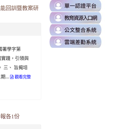
B0%88%E5%8D%80
link
https://milk.tyc.edu.tw/
增能回訓暨教案研
to
sUZK7Dk/edit?
link
https://s
to
\
link
https://d
to
\
link
https://odi
to
教國署學字第
\
https://t
校園實踐，引領與
\
 三、 旨揭培
08xLLVI/edit?
...
觀看完整
87%E8%A8%8A%E7%B5%84/%E4%BB%81%E5%92%8C%E5%9C%8B%
報各1份