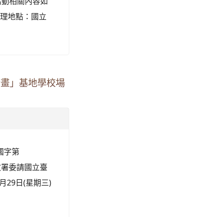
活動相關內容如
 辦理地點：國立
計畫」基地學校場
國字第
國教署委請國立臺
29日(星期三)