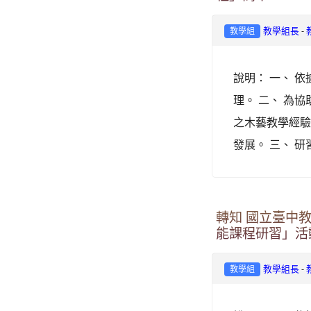
-
教學組長
教學組
說明： 一、 依
理。 二、 為
之木藝教學經
發展。 三、 研
轉知 國立臺中
能課程研習」活
-
教學組長
教學組