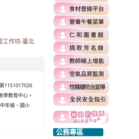
to
link
https://re
to
l%2F&flowEntry=ServiceLogin&flowName=GlifWebSignIn&hd=m2.
\
link
https://fa
to
\
=1&sacu=1&service=mail&dsh=S-
link
https://
to
習工作坊-臺北
authuser=
link
https://si
\
to
\
link
https://si
to
commit
link
https://re
\
to
\
link
51017026
https://ai
to
\
校數學教育中心。
https://si
小中年級、國小
harassmen
link
usp=shari
link
link
to
\
to
to
https://www.edu.tw/PrepareEDU/Default.a
link
公務專區
https://www.edu.tw/PrepareEDU/Default.a
https://www.edu.tw/PrepareEDU/Default.a
rvice=mail&sacu=1&rip=1&&Email=@mail.rhps.tyc.edu.tw#identifier
to