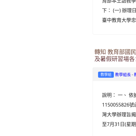
育部本土語教學
下： (一) 辦
臺中教育大學忠毅
轉知 教育部國
及暑假研習場各
-
教學組長
教學組
說明： 一、 依
1150055
灣大學辦理旨揭研
至7月31日(星期五