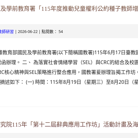
oogle.com/mail.rhps.tyc.edu.tw/stu/%E9%98%B2%E7%96%AB%E5%
民及學前教育署「115年度推動兒童權利公約種子教師
gle.com/spreadsheets/d/1rXyhy0tIbRDqF3eNsMyJxW3xLZPP815P9Ncs
9nrN
.edu.tw/index.php
| 2026-06-22 | 點閱數： 54
教師研習
ogle.com/drive/folders/0B2ULoXCfeKzqZnU5Q2I3UnRGWDg?
依據教育部國民及學前教育署(以下簡稱國教署)115年6月17日臺
ube.com/@rhps02
9y2V2bExw
68A號函辦理。 二、 為落實社會情緒學習（SEL）與CRC的結合及
edu.tw/tycx/modules/x_sitedestine/sitedestine.php
RC核心精神與SEL策略進行整合應用，國教署爰辦理旨揭工作坊。
gle.com/spreadsheets/d/1WkcltOj__1dGg1a2NGee3azYkb5UQdXp_NsM
述如下： (一) 時間：115年8月19日（星期三）至8月20日（星期
id=777554276
gle.com/spreadsheets/d/1KbviNEDZ3uh2iKruKgqCAoIC-
E3RAA/edit?
.google.com/mail.rhps.tyc.edu.tw/academic/%E8%B3%
id=1312303990\
研究院115年「第十二屆辭典應用工作坊」活動計畫及海