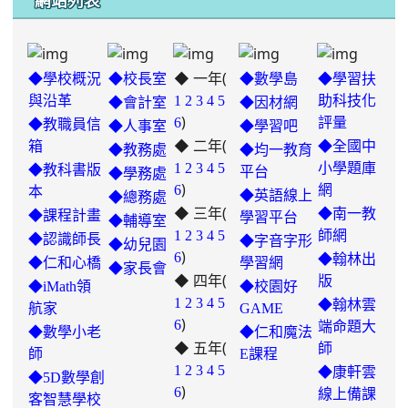
網站列表
◆ 一年(
◆學校概況
◆校長室
◆數學島
◆學習扶
與沿革
1
2
3
4
5
助科技化
◆會計室
◆因材網
)
6
評量
◆教職員信
◆人事室
◆學習吧
◆ 二年(
箱
◆全國中
◆教務處
◆均一教育
1
2
3
4
5
小學題庫
◆教科書版
平台
◆學務處
)
6
網
本
◆英語線上
◆總務處
◆ 三年(
◆南一教
◆課程計畫
學習平台
◆輔導室
link
1
2
3
4
5
師網
◆認識師長
◆字音字形
◆幼兒園
)
to
6
◆翰林出
◆仁和心橋
學習網
◆家長會
◆ 四年(
https://padlet.com/hui22026/302-
版
◆iMath領
◆校園好
hwbav1x2c8b5ge0y
1
2
3
4
5
◆翰林雲
航家
GAME
)
6
端命題大
◆數學小老
◆仁和魔法
◆ 五年(
師
師
E課程
link
1
2
3
4
5
◆康軒雲
◆5D數學創
)
to
6
線上備課
客智慧學校