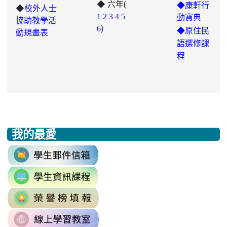
◆ 六年(
https://padlet.com/chungling29/5
◆康軒行
◆
校外人士
7ddh1o7gcaf2lqtb
1
2
3
4
5
動寶典
協助教學活
)
6
◆
原住民
動規畫表
語選修課
程
我的最愛
:::
link
to
link
https://accounts.google.com/v3/signi
to
Email=%40m2.rhps.tyc.edu.tw&
link
https://sites.google.com/mail.rhps.t
vdH-
to
\
OefDvrdxFH24SxIRSdxeeG5nrlJn
link
http://163.30.102.131/tycx/modules
1174341445%3A1702863598551413