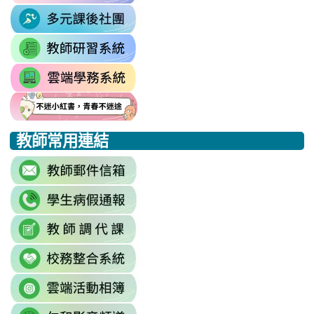
to
\
\
link
https://sites.google.com/mail.rhps.t
to
\
link
https://sites.google.com/mail.
to
link
https://drp.tyc.edu.tw/TYDRP/Inde
to
link
link
link
https://star.tyc.edu.tw/TYESS/web/
to
to
to
教師常用連結
https://eliteracy.edu.tw/Shorts/xia
https://eliteracy.edu.tw/Shorts/xia
https://eliteracy.edu.tw/Shorts/xia
link
to
link
https://accounts.google.com/Servi
to
continue=https%3A//mail.google.c
link
link
https://sites.google.com/mai
\
to
to
\
link
https://docs.google.com/sprea
https://reurl.cc/779nrN
to
gid=0#gid=0
\
link
http://sso.rhps.tyc.edu.tw/index.php
to
\
link