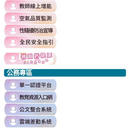
\
link
https://sites.google.com/mail.rhps.t
to
committee/%E5%90%84%E9
link
https://reurl.cc/prnXzQ
\
to
\
link
https://airtw.moenv.gov.tw/
to
\
link
https://sites.google.com/mail.rhps.t
to
harassment?
usp=sharing/
link
link
https://www.edu.tw/PrepareEDU/De
link
\
to
to
to
公務專區
https://www.edu.tw/PrepareEDU/Default.aspx
https://www.edu.tw/PrepareEDU/Default.aspx
https://milk.tyc.edu.tw/
link
to
link
https://sso.tyc.edu.tw/TYESSO/Lo
to
\
link
https://drp.tyc.edu.tw/TYDRP/Inde
to
\
link
https://odis.tycg.gov.tw/
to
\