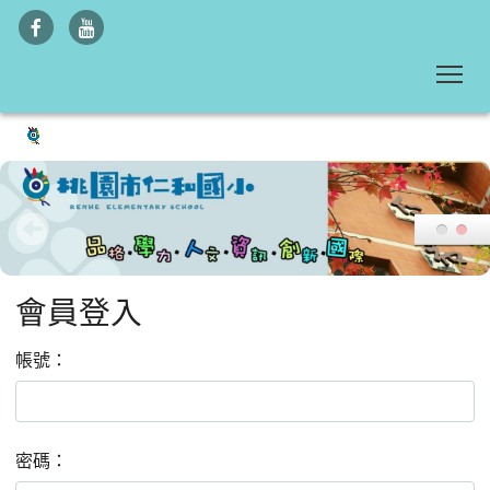
To
:::
會員登入
帳號：
密碼：