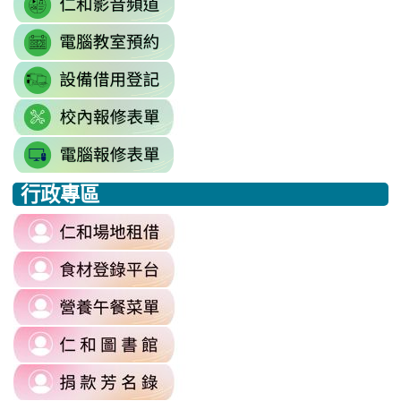
https://drive.google.com/driv
to
resourcekey=0-
link
https://www.youtube.com/@rhps0
3BhSAF0XPu8IT9y2V2bExw
to
\
\
link
http://3w.rhps.tyc.edu.tw/tycx/modu
to
link
https://docs.google.com/sprea
to
gid=777554276#gid=777554276
link
https://docs.google.com/spread
\
to
j9WD3dm8C7HXEE3RAA/edit?
行政專區
https://sites.google.com
:::
gid=1312303990#gid=1312303990
link
to
link
https://reurl.cc/6dDjWb
to
\
link
https://fatraceschool.k12ea.gov.tw/
to
\
link
https://sites.google.com/a/m
to
authuser=0
link
https://sites.google.com/mail.rhps.
\
to